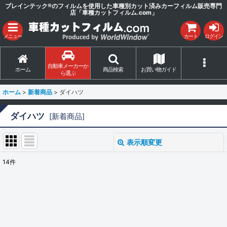
ブレインテック®のフィルムを使用した車種別カット済みカーフィルム販売専門
店「車種カットフィルム.com」
メニュー
カート
ログイン
自動車メーカーか
ホーム
商品検索
お買い物ガイド
ら選ぶ
ホーム
>
新着商品
>
ダイハツ
ダイハツ
[
新着商品
]
表示順変更
閉じる
14
件
サブカテゴリ
:
表示数
: