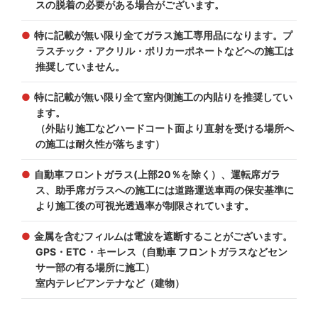
スの脱着の必要がある場合がございます。
特に記載が無い限り全てガラス施工専用品になります。プ
ラスチック・アクリル・ポリカーポネートなどへの施工は
推奨していません。
特に記載が無い限り全て室内側施工の内貼りを推奨してい
ます。
（外貼り施工などハードコート面より直射を受ける場所へ
の施工は耐久性が落ちます）
自動車フロントガラス(上部20％を除く）、運転席ガラ
ス、助手席ガラスへの施工には道路運送車両の保安基準に
より施工後の可視光透過率が制限されています。
金属を含むフィルムは電波を遮断することがございます。
GPS・ETC・キーレス（自動車 フロントガラスなどセン
サー部の有る場所に施工）
室内テレビアンテナなど（建物）