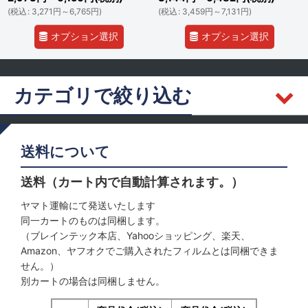
(
税込
:
3,271
円
～6,765
円
)
(
税込
:
3,459
円
～7,131
円
)
オプション選択
オプション選択
カテゴリで絞り込む
ダイハツ (全商品)
送料について
フロントドア
送料（カート内で自動計算されます。）
リヤ
ヤマト運輸にて発送いたします
同一カートのものは同梱します。
サンルーフ
（ブレインテック本店、Yahooショッピング、楽天、
Amazon、ヤフオクでご購入されたフィルムとは同梱できま
せん。）
別カートの場合は同梱しません。