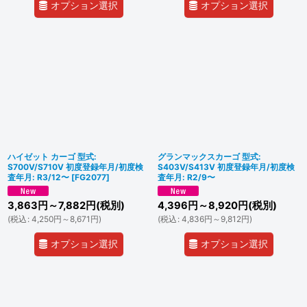
オプション選択
オプション選択
ハイゼット カーゴ 型式:
グランマックスカーゴ 型式:
S700V/S710V 初度登録年月/初度検
S403V/S413V 初度登録年月/初度検
査年月: R3/12〜
[
FG2077
]
査年月: R2/9〜
3,863
円
～7,882
円
(税別)
4,396
円
～8,920
円
(税別)
(
税込
:
4,250
円
～8,671
円
)
(
税込
:
4,836
円
～9,812
円
)
オプション選択
オプション選択