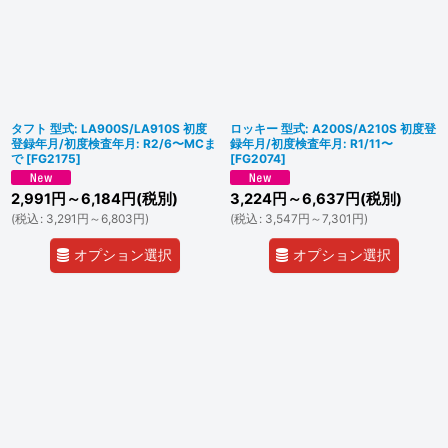
タフト 型式: LA900S/LA910S 初度
ロッキー 型式: A200S/A210S 初度登
登録年月/初度検査年月: R2/6〜MCま
録年月/初度検査年月: R1/11〜
で
[
FG2175
]
[
FG2074
]
2,991
円
～6,184
円
(税別)
3,224
円
～6,637
円
(税別)
(
税込
:
3,291
円
～6,803
円
)
(
税込
:
3,547
円
～7,301
円
)
オプション選択
オプション選択