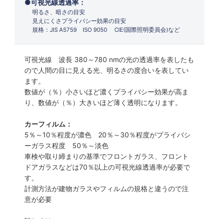
可視光線透過率：
明るさ、暗さの目安
見えにくさプライバシー効果の目安
規格：JIS A5759 ISO 9050 CIE(国際照明委員会)など
可視光線 波長 380～780 nmの光の透過率を表したも
ので人間の目に見える光、明るさの度合いを表してい
ます。
数値が（％）小さいほど濃くプライバシー効果が高ま
り、数値が（％）大きいほど薄く透明になります。
カーフィルム：
5％～10％程度が濃色 20％～30％程度がプライバシ
ーガラス程度 50％～淡色
車検や取り締まりの基準でフロントガラス、フロント
ドアガラスなどは70％以上の可視光線透過率が必要で
す。
計測方法が建物ガラスやフィルムの規格と違うので注
意が必要