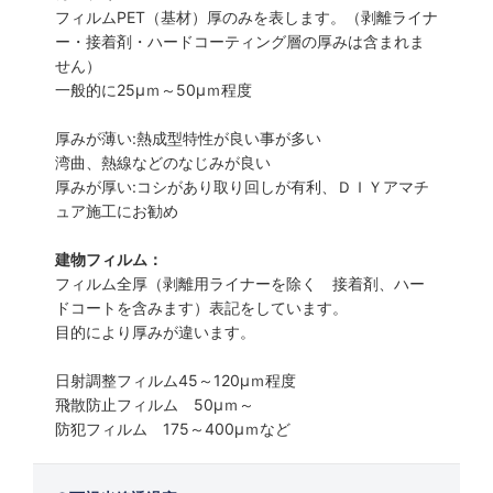
フィルムPET（基材）厚のみを表します。（剥離ライナ
ー・接着剤・ハードコーティング層の厚みは含まれま
せん）
一般的に25µｍ～50µｍ程度
厚みが薄い:熱成型特性が良い事が多い
湾曲、熱線などのなじみが良い
厚みが厚い:コシがあり取り回しが有利、ＤＩＹアマチ
ュア施工にお勧め
建物フィルム：
フィルム全厚（剥離用ライナーを除く 接着剤、ハー
ドコートを含みます）表記をしています。
目的により厚みが違います。
日射調整フィルム45～120µｍ程度
飛散防止フィルム 50µｍ～
防犯フィルム 175～400µｍなど