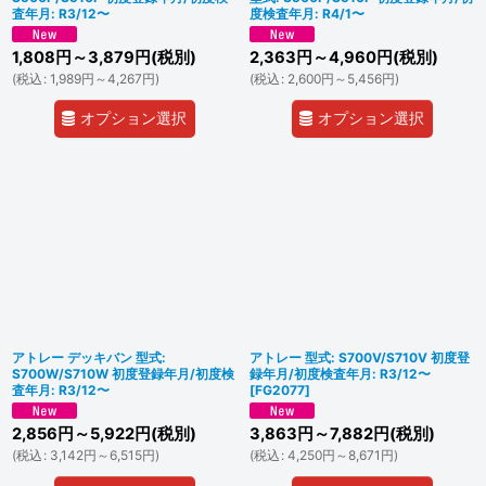
査年月: R3/12〜
度検査年月: R4/1〜
1,808
円
～3,879
円
(税別)
2,363
円
～4,960
円
(税別)
(
税込
:
1,989
円
～4,267
円
)
(
税込
:
2,600
円
～5,456
円
)
オプション選択
オプション選択
アトレー デッキバン 型式:
アトレー 型式: S700V/S710V 初度登
S700W/S710W 初度登録年月/初度検
録年月/初度検査年月: R3/12〜
査年月: R3/12〜
[
FG2077
]
2,856
円
～5,922
円
(税別)
3,863
円
～7,882
円
(税別)
(
税込
:
3,142
円
～6,515
円
)
(
税込
:
4,250
円
～8,671
円
)