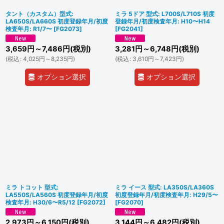
タント（カスタム）型式:
ミラ 5ドア 型式: L700S/L710S 初度
LA650S/LA660S 初度登録年月/初度
登録年月/初度検査年月: H10〜H14
検査年月: R1/7〜
[
FG2073
]
[
FG2041
]
3,659
円
～7,486
円
(税別)
3,281
円
～6,748
円
(税別)
(
税込
:
4,025
円
～8,235
円
)
(
税込
:
3,610
円
～7,423
円
)
オプション選択
オプション選択
ミラ トコット 型式:
ミラ イース 型式: LA350S/LA360S
LA550S/LA560S 初度登録年月/初度
初度登録年月/初度検査年月: H29/5〜
検査年月: H30/6〜R5/12
[
FG2072
]
[
FG2070
]
2,973
円
～6,150
円
(税別)
3,144
円
～6,482
円
(税別)