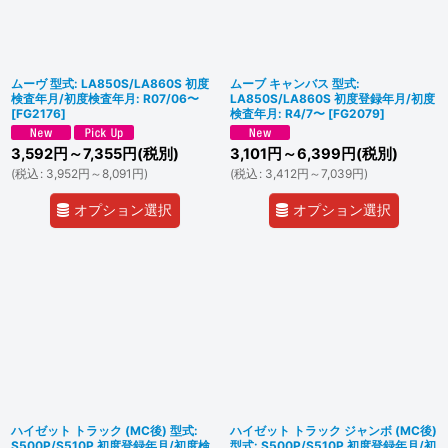
並び順
:
絞り込む
ムーヴ 型式: LA850S/LA860S 初度
ムーブ キャンバス 型式:
検査年月/初度検査年月: R07/06〜
LA850S/LA860S 初度登録年月/初度
[
FG2176
]
検査年月: R4/7〜
[
FG2079
]
3,592
円
～7,355
円
(税別)
3,101
円
～6,399
円
(税別)
(
税込
:
3,952
円
～8,091
円
)
(
税込
:
3,412
円
～7,039
円
)
オプション選択
オプション選択
ハイゼット トラック (MC後) 型式:
ハイゼット トラック ジャンボ (MC後)
S500P/S510P 初度登録年月/初度検
型式: S500P/S510P 初度登録年月/初