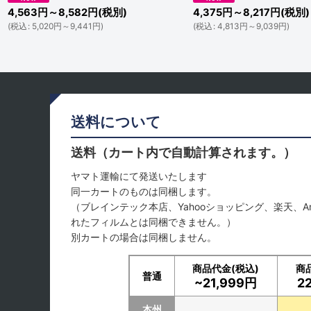
4,563
円
～8,582
円
(税別)
4,375
円
～8,217
円
(税別)
(
税込
:
5,020
円
～9,441
円
)
(
税込
:
4,813
円
～9,039
円
)
送料について
送料（カート内で自動計算されます。）
ヤマト運輸にて発送いたします
同一カートのものは同梱します。
（ブレインテック本店、Yahooショッピング、楽天、A
れたフィルムとは同梱できません。）
別カートの場合は同梱しません。
商品代金(税込)
商
普通
~21,999円
2
本州