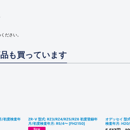
。
めください。
商品も買っています
年月/初度検査年
ZR-V 型式: RZ3/RZ4/RZ5/RZ6 初度登録年
オデッセイ 型式:
月/初度検査年月: R5/4〜
[
FH2150
]
検査年月: H20/