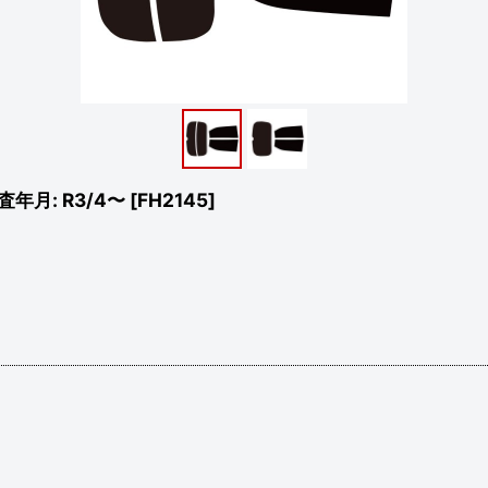
査年月: R3/4〜
[
FH2145
]