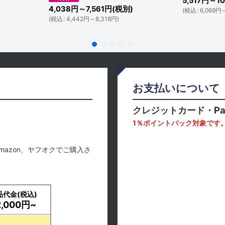
5,517
円
～10
4,038
円
～7,561
円
(税別)
(
税込
:
6,069
円
(
税込
:
4,442
円
～8,318
円
)
お支払いについて
クレジットカード・Pa
1％ポイントバック対象です
mazon、ヤフオクでご購入さ
品代金(税込)
2,000円~