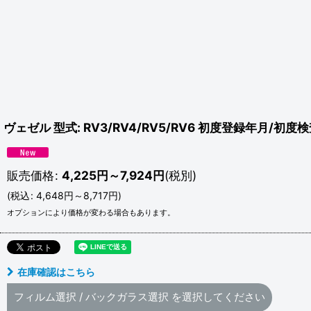
ヴェゼル 型式: RV3/RV4/RV5/RV6 初度登録年月/初度検
販売価格
:
4,225
円
～7,924
円
(税別)
(
税込
:
4,648
円
～8,717
円
)
オプションにより価格が変わる場合もあります。
在庫確認はこちら
フィルム選択
/
バックガラス選択
を選択してください