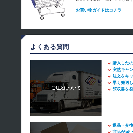
お買い物ガイドはコチラ
よくある質問
購入した
突然キャ
注文をキ
早く発送
領収書を
返品・交
商品が届