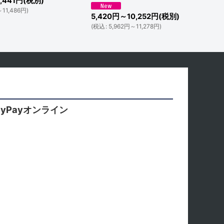
,441
円
(税別)
～11,486
円
)
5,420
円
～10,252
円
(税別)
(
税込
:
5,962
円
～11,278
円
)
yPayオンライン
。