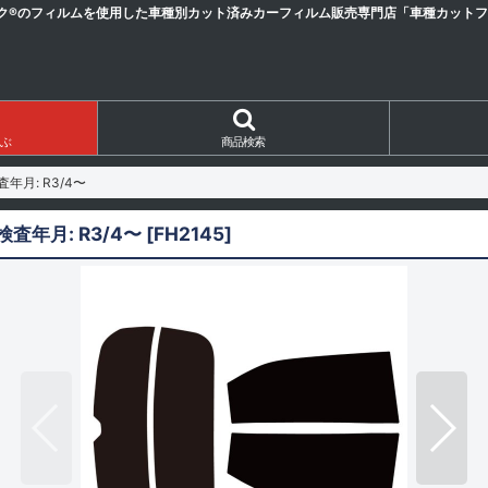
ク®のフィルムを使用した車種別カット済みカーフィルム販売専門店「車種カットフィ
ぶ
商品検索
査年月: R3/4〜
検査年月: R3/4〜
[
FH2145
]