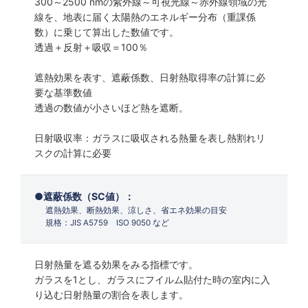
300～2500 nmの紫外線～可視光線～赤外線領域の光
線を、地表に届く太陽熱のエネルギー分布（重課係
数）に乗じて算出した数値です。
透過＋反射＋吸収＝100％
遮熱効果を表す、遮蔽係数、日射熱取得率の計算に必
要な基準数値
透過の数値が小さいほど熱を遮断。
日射吸収率：ガラスに吸収される熱量を表し熱割れリ
スクの計算に必要
遮蔽係数（SC値）：
遮熱効果、断熱効果、涼しさ、省エネ効果の目安
規格：JIS A5759 ISO 9050 など
日射熱量を遮る効果をみる指標です。
ガラスを1とし、ガラスにフイルム貼付た時の室内に入
り込む日射熱量の割合を表します。