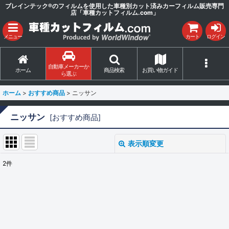
ブレインテック®のフィルムを使用した車種別カット済みカーフィルム販売専門
店「車種カットフィルム.com」
メニュー
カート
ログイン
自動車メーカーか
ホーム
商品検索
お買い物ガイド
ら選ぶ
ホーム
>
おすすめ商品
>
ニッサン
ニッサン
[
おすすめ商品
]
表示順変更
閉じる
2
件
サブカテゴリ
:
表示数
: