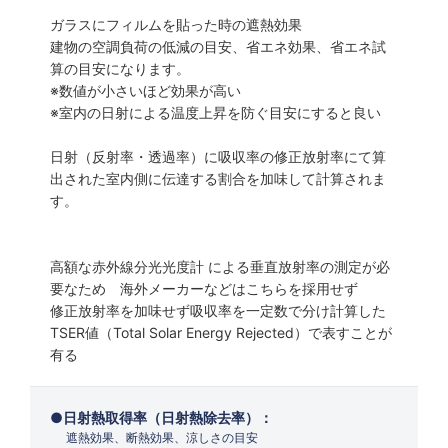
ガラスにフィルムを貼った時の遮熱効果
建物の空調負荷の低減の目安、省エネ効果、省エネ試
算の目安になります。
※数値が小さいほど効果が高い
※室内の日射による温度上昇を防ぐ目安にすると良い
日射（反射率・透過率）に吸収率の修正放射率にて算
出された室内側に伝達する割合を加味して計算されま
す。
高額な赤外線分光光度計 による垂直放射率の測定が必
要なため 海外メーカーなどはこちらを採用せず
修正放射率を加味せず吸収率を一定数で分け計算した
TSER値（Total Solar Energy Rejected）で表すことが
有る
日射熱取得率（日射熱除去率）：
遮熱効果、断熱効果、涼しさの目安