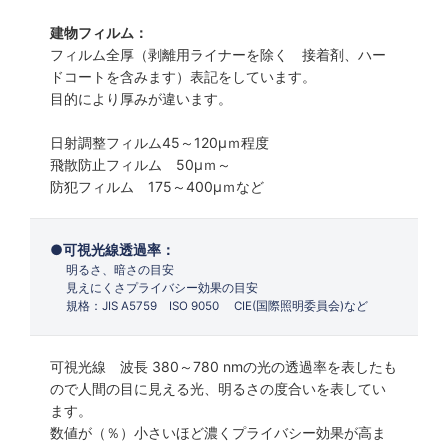
建物フィルム：
フィルム全厚（剥離用ライナーを除く 接着剤、ハー
ドコートを含みます）表記をしています。
目的により厚みが違います。
日射調整フィルム45～120µｍ程度
飛散防止フィルム 50µｍ～
防犯フィルム 175～400µｍなど
可視光線透過率：
明るさ、暗さの目安
見えにくさプライバシー効果の目安
規格：JIS A5759 ISO 9050 CIE(国際照明委員会)など
可視光線 波長 380～780 nmの光の透過率を表したも
ので人間の目に見える光、明るさの度合いを表してい
ます。
数値が（％）小さいほど濃くプライバシー効果が高ま