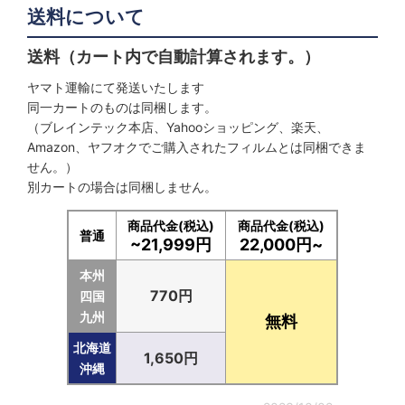
送料について
フロントドア
送料（カート内で自動計算されます。）
リヤ
ヤマト運輸にて発送いたします
同一カートのものは同梱します。
サンルーフ
（ブレインテック本店、Yahooショッピング、楽天、
Amazon、ヤフオクでご購入されたフィルムとは同梱できま
フロントガラス
せん。）
別カートの場合は同梱しません。
商品代金(税込)
商品代金(税込)
普通
~21,999円
22,000円~
本州
770円
四国
九州
無料
北海道
1,650円
沖縄