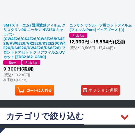
並び順
:
絞り込む
3M (スリーエム) 透明遮熱フィルム ク
ニッサン サンルーフ用カットフィルム
リスタリン90 ニッサン NV350 キャ
(フィルム:Pure(ピュアゴースト))
ラバン
(CW4E26/CS4E26/CW8E26/KS4E
12,360
円
～15,854
円
(税別)
26/VW6E26/VR2E26/KS2E26CW4
E26/DS4E26/DW4E26/DS8E26) フ
(
税込
:
13,596
円
～17,440
円
)
ロントドアセット クリアフィルム UV
カット
[
FDB2182-CS90
]
9,300
円
(税別)
(
税込
:
10,230
円
)
在庫数 9,995点
オプション選択
カテゴリで絞り込む
ニッサン (全商品)