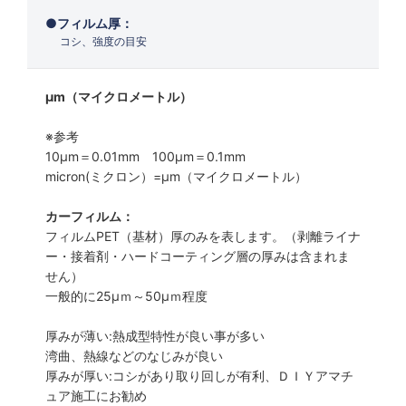
フィルム厚：
コシ、強度の目安
μm（マイクロメートル）
※参考
10μm＝0.01mm 100μm＝0.1mm
micron(ミクロン）=µm（マイクロメートル）
カーフィルム：
フィルムPET（基材）厚のみを表します。（剥離ライナ
ー・接着剤・ハードコーティング層の厚みは含まれま
せん）
一般的に25µｍ～50µｍ程度
厚みが薄い:熱成型特性が良い事が多い
湾曲、熱線などのなじみが良い
厚みが厚い:コシがあり取り回しが有利、ＤＩＹアマチ
ュア施工にお勧め