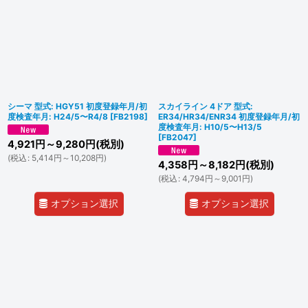
シーマ 型式: HGY51 初度登録年月/初
スカイライン 4ドア 型式:
度検査年月: H24/5〜R4/8
[
FB2198
]
ER34/HR34/ENR34 初度登録年月/初
度検査年月: H10/5〜H13/5
[
FB2047
]
4,921
円
～9,280
円
(税別)
(
税込
:
5,414
円
～10,208
円
)
4,358
円
～8,182
円
(税別)
(
税込
:
4,794
円
～9,001
円
)
オプション選択
オプション選択