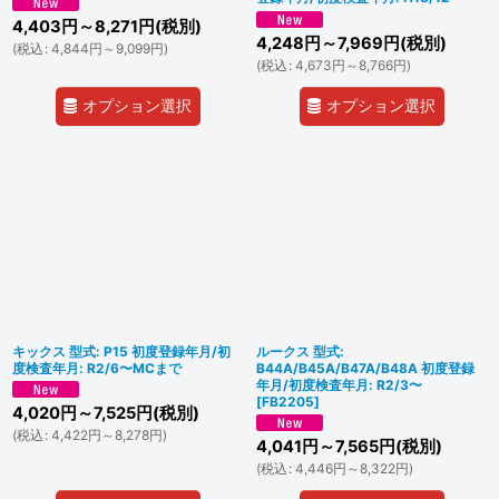
4,403
円
～8,271
円
(税別)
4,248
円
～7,969
円
(税別)
(
税込
:
4,844
円
～9,099
円
)
(
税込
:
4,673
円
～8,766
円
)
オプション選択
オプション選択
キックス 型式: P15 初度登録年月/初
ルークス 型式:
度検査年月: R2/6〜MCまで
B44A/B45A/B47A/B48A 初度登録
年月/初度検査年月: R2/3〜
[
FB2205
]
4,020
円
～7,525
円
(税別)
(
税込
:
4,422
円
～8,278
円
)
4,041
円
～7,565
円
(税別)
(
税込
:
4,446
円
～8,322
円
)