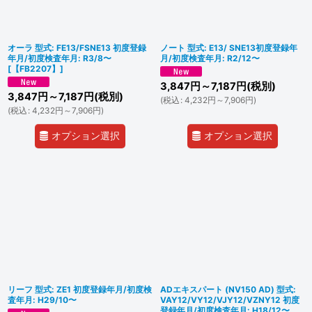
オーラ 型式: FE13/FSNE13 初度登録
ノート 型式: E13/ SNE13初度登録年
年月/初度検査年月: R3/8〜
月/初度検査年月: R2/12〜
[
【FB2207】
]
3,847
円
～7,187
円
(税別)
3,847
円
～7,187
円
(税別)
(
税込
:
4,232
円
～7,906
円
)
(
税込
:
4,232
円
～7,906
円
)
オプション選択
オプション選択
リーフ 型式: ZE1 初度登録年月/初度検
ADエキスパート (NV150 AD) 型式:
査年月: H29/10〜
VAY12/VY12/VJY12/VZNY12 初度
登録年月/初度検査年月: H18/12〜