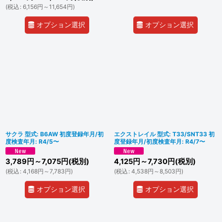
(
税込
:
6,156
円
～11,654
円
)
オプション選択
オプション選択
サクラ 型式: B6AW 初度登録年月/初
エクストレイル 型式: T33/SNT33 初
度検査年月: R4/5〜
度登録年月/初度検査年月: R4/7〜
3,789
円
～7,075
円
(税別)
4,125
円
～7,730
円
(税別)
(
税込
:
4,168
円
～7,783
円
)
(
税込
:
4,538
円
～8,503
円
)
オプション選択
オプション選択