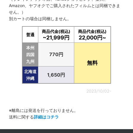
Amazon、ヤフオクでご購入されたフィルムとは同梱できま
フロントガラス
せん。）
別カートの場合は同梱しません。
商品代金(税込)
商品代金(税込)
普通
~21,999円
22,000円~
本州
770円
四国
九州
無料
北海道
1,650円
沖縄
2023/10/02-
※離島には発送を行っておりません。
送料に関する
詳細はコチラ