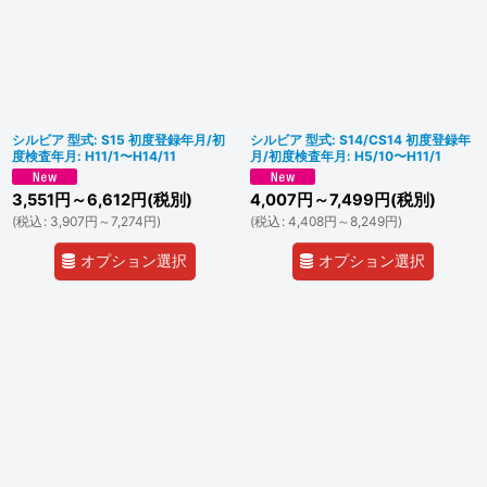
シルビア 型式: S15 初度登録年月/初
シルビア 型式: S14/CS14 初度登録年
度検査年月: H11/1〜H14/11
月/初度検査年月: H5/10〜H11/1
3,551
円
～6,612
円
(税別)
4,007
円
～7,499
円
(税別)
(
税込
:
3,907
円
～7,274
円
)
(
税込
:
4,408
円
～8,249
円
)
オプション選択
オプション選択