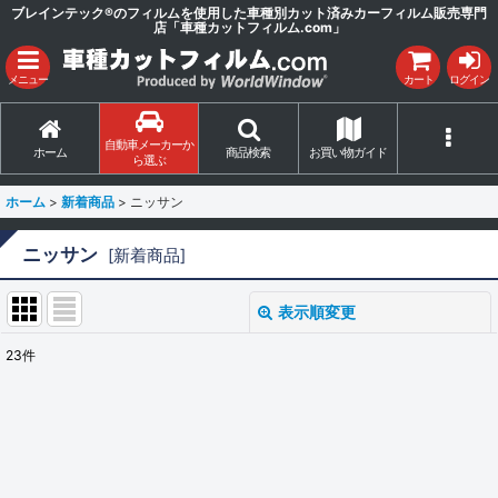
ブレインテック®のフィルムを使用した車種別カット済みカーフィルム販売専門
店「車種カットフィルム.com」
メニュー
カート
ログイン
自動車メーカーか
ホーム
商品検索
お買い物ガイド
ら選ぶ
ホーム
>
新着商品
>
ニッサン
ニッサン
[
新着商品
]
表示順変更
閉じる
23
件
サブカテゴリ
:
表示数
: