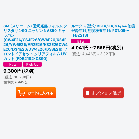
並び順
:
絞り込む
3M (スリーエム) 透明遮熱フィルム ク
ルークス 型式: BB1A/2A/5A/6A 初度
リスタリン90 ニッサン NV350 キャ
登録年月/初度検査年月: R07.09〜
ラバン
[
FB2213
]
(CW4E26/CS4E26/CW8E26/KS4E
26/VW6E26/VR2E26/KS2E26CW4
4,041
円
～7,565
円
(税別)
E26/DS4E26/DW4E26/DS8E26) フ
ロントドアセット クリアフィルム UV
(
税込
:
4,446
円
～8,322
円
)
カット
[
FDB2182-CS90
]
9,300
円
(税別)
(
税込
:
10,230
円
)
在庫数 9,995点
オプション選択