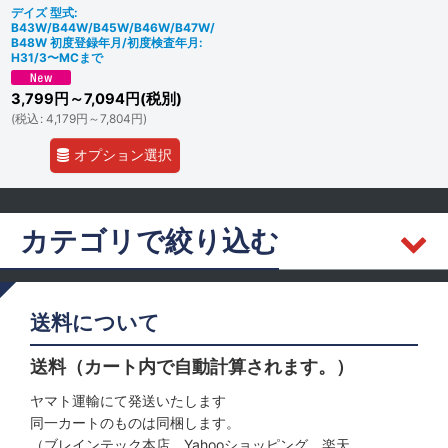
デイズ 型式:
B43W/B44W/B45W/B46W/B47W/
B48W 初度登録年月/初度検査年月:
H31/3〜MCまで
3,799
円
～7,094
円
(税別)
(
税込
:
4,179
円
～7,804
円
)
オプション選択
カテゴリで絞り込む
ニッサン (全商品)
送料について
フロントドア
送料（カート内で自動計算されます。）
リヤ
ヤマト運輸にて発送いたします
同一カートのものは同梱します。
サンルーフ
（ブレインテック本店、Yahooショッピング、楽天、