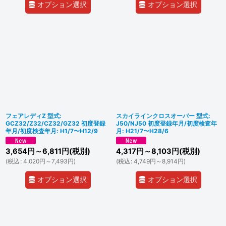
オプション選択
オプション選択
フェアレディZ 型式:
スカイラインクロスオーバー 型式:
GCZ32/Z32/CZ32/GZ32 初度登録
J50/NJ50 初度登録年月/初度検査年
年月/初度検査年月: H1/7〜H12/9
月: H21/7〜H28/6
3,654
円
～6,811
円
(税別)
4,317
円
～8,103
円
(税別)
(
税込
:
4,020
円
～7,493
円
)
(
税込
:
4,749
円
～8,914
円
)
オプション選択
オプション選択