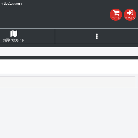
ルム.com」
カート
ログイン
お買い物ガイド
閉じる