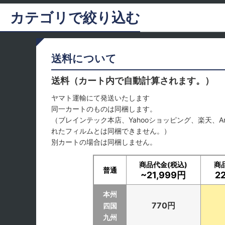
カテゴリで絞り込む
MINI (全商品)
送料について
フロントドア
送料（カート内で自動計算されます。）
リヤ
ヤマト運輸にて発送いたします
同一カートのものは同梱します。
サンルーフ
（ブレインテック本店、Yahooショッピング、楽天、A
れたフィルムとは同梱できません。）
別カートの場合は同梱しません。
商品代金(税込)
商
普通
~21,999円
2
本州
770円
四国
九州