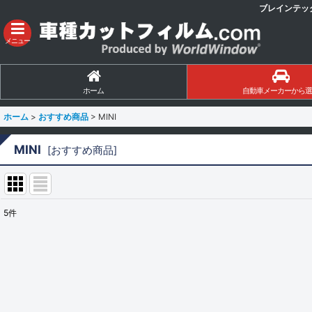
ブレインテッ
メニュー
ホーム
自動車メーカーから選
ホーム
>
おすすめ商品
>
MINI
MINI
[
おすすめ商品
]
5
件
サブカテゴリ
:
表示数
:
並び順
: