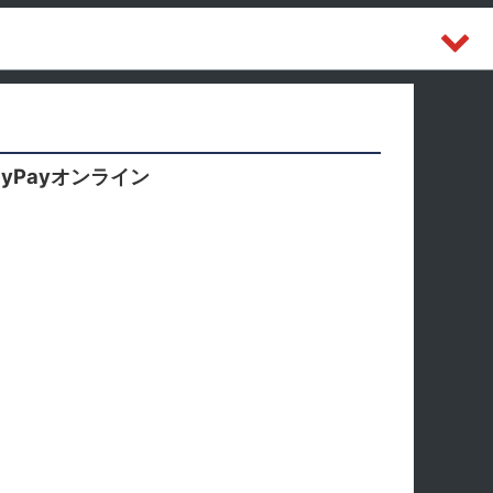
yPayオンライン
。