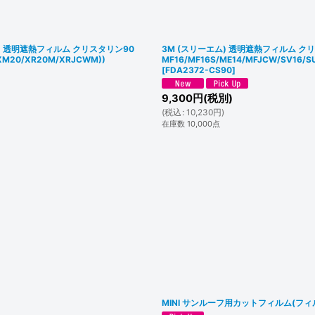
絞り込む
 透明遮熱フィルム クリスタリン90
3M (スリーエム) 透明遮熱フィルム クリスタ
/XM20/XR20M/XRJCWM))
MF16/MF16S/ME14/MFJCW/SV1
[
FDA2372-CS90
]
9,300
円
(税別)
(
税込
:
10,230
円
)
在庫数 10,000点
MINI サンルーフ用カットフィルム(フィル