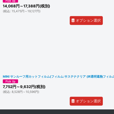
14,068
円
～17,388
円
(税別)
(
税込
:
15,475
円
～19,127
円
)
オプション選択
MINI サンルーフ用カットフィルム(フィルム:サステナクリア (IR透明遮熱フィルム
7,752
円
～9,632
円
(税別)
(
税込
:
8,528
円
～10,596
円
)
オプション選択