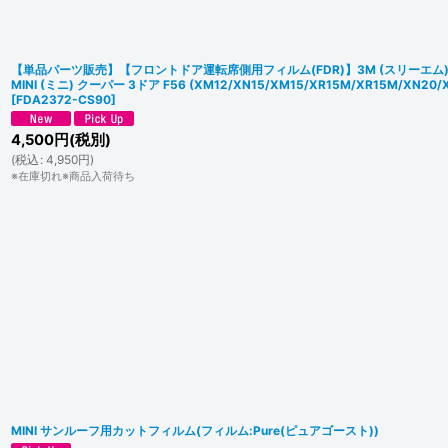
【単品パーツ販売】【フロントドア運転席側用フィルム(FDR)】3M (スリーエム)
MINI (ミニ) クーパー 3ドア F56 (XM12/XN15/XM15/XR15M/XR15M/XN20
[
FDA2372-CS90
]
4,500
円
(税別)
(
税込
:
4,950
円
)
※在庫切れ※商品入荷待ち
MINI サンルーフ用カットフィルム(フィルム:Pure(ピュアゴースト))