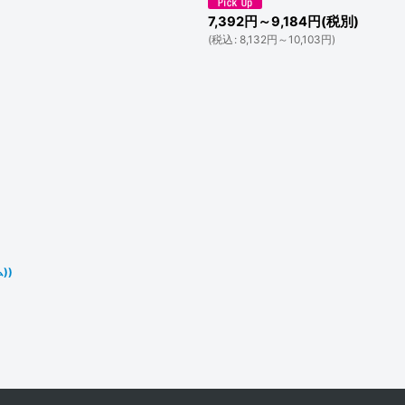
7,392
円
～9,184
円
(税別)
(
税込
:
8,132
円
～10,103
円
)
))