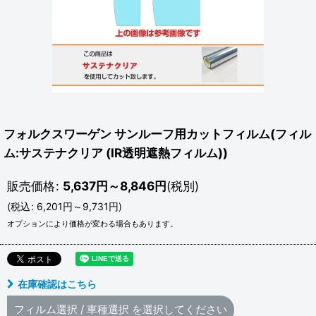
フォルクスワーゲン サンルーフ用カットフィルム(フィル
ム:サステナクリア (IR透明遮熱フィルム))
販売価格
:
5,637
円
～8,846
円
(税別)
(
税込
:
6,201
円
～9,731
円
)
オプションにより価格が変わる場合もあります。
在庫確認はこちら
フィルム選択
/
車種選択
を選択してください