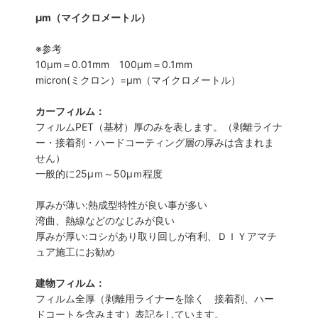
μm（マイクロメートル）
※参考
10μm＝0.01mm 100μm＝0.1mm
micron(ミクロン）=µm（マイクロメートル）
カーフィルム：
フィルムPET（基材）厚のみを表します。（剥離ライナ
ー・接着剤・ハードコーティング層の厚みは含まれま
せん）
一般的に25µｍ～50µｍ程度
厚みが薄い:熱成型特性が良い事が多い
湾曲、熱線などのなじみが良い
厚みが厚い:コシがあり取り回しが有利、ＤＩＹアマチ
ュア施工にお勧め
建物フィルム：
フィルム全厚（剥離用ライナーを除く 接着剤、ハー
ドコートを含みます）表記をしています。