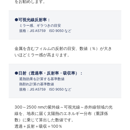
をお勧めします。
可視光線反射率：
ミラー感、ギラつきの目安
規格：JIS A5759 ISO 9050 など
金属を含むフィルムの反射の目安、数値（％）が大き
いほどミラー感が高まります。
日射（透過率・反射率・吸収率）：
遮熱効果を計算する基準数値
熱割れ計算の基準数値
規格：JIS A5759 ISO 9050 など
300～2500 nmの紫外線～可視光線～赤外線領域の光
線を、地表に届く太陽熱のエネルギー分布（重課係
数）に乗じて算出した数値です。
透過＋反射＋吸収＝100％