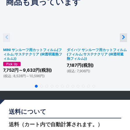
商品も買っています
MINI サンルーフ用カットフィルム(フ
ダイハツ サンルーフ用カットフィルム
ィルム:サステナクリア (IR透明遮熱フ
(フィルム:サステナクリア (IR透明遮
ィルム))
熱フィルム))
7,187
円
(税別)
7,752
円
～9,632
円
(税別)
(
税込
:
7,906
円
)
(
税込
:
8,528
円
～10,596
円
)
送料について
送料（カート内で自動計算されます。）