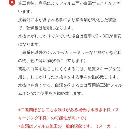
施工直後、商品によりフィルム面が白濁することがござ
います。
接着剤に水が含まれる事により接着剤が乳化した状態
で、乾燥後は透明になります。
水抜きがしっかりできていた場合は夏季で2～3日が目安
になります。
（黒系色以外のシルバー/カラーミラーなど鮮やかな色目
の物、色の薄い物が特に目立ちます）
初期の白濁を起こしにくくするには、硬質スキージを使
用し、しっかりした水抜きをする事をお勧め致します。
水抜けを良くする、白濁を抑えるには専用施工液"フィル
ムオン"のご使用をお勧め致します。
※二週間ほどしても水残りがある場合は水抜き不良（ス
キージング不良）の可能性が高いです
※白濁はフィルム施工の一般的現象です。（メーカー、