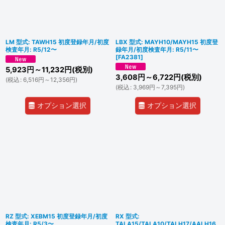
並び順
:
絞り込む
LM 型式: TAWH15 初度登録年月/初度
LBX 型式: MAYH10/MAYH15 初度登
検査年月: R5/12〜
録年月/初度検査年月: R5/11〜
[
FA2381
]
5,923
円
～11,232
円
(税別)
3,608
円
～6,722
円
(税別)
(
税込
:
6,516
円
～12,356
円
)
(
税込
:
3,969
円
～7,395
円
)
オプション選択
オプション選択
RZ 型式: XEBM15 初度登録年月/初度
RX 型式:
検査年月: R5/3〜
TALA15/TALA10/TALH17/AALH16