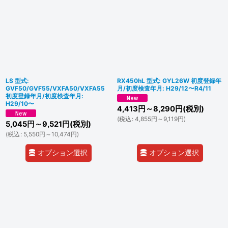
LS 型式:
RX450hL 型式: GYL26W 初度登録年
GVF50/GVF55/VXFA50/VXFA55
月/初度検査年月: H29/12〜R4/11
初度登録年月/初度検査年月:
H29/10〜
4,413
円
～8,290
円
(税別)
(
税込
:
4,855
円
～9,119
円
)
5,045
円
～9,521
円
(税別)
(
税込
:
5,550
円
～10,474
円
)
オプション選択
オプション選択