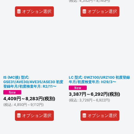
(
税込
:
4,352
円
～8,140
円
)
オプション選択
オプション選択
IS (MC後) 型式:
LC 型式: GWZ100/URZ100 初度登録
GSE31/AVE30/AVE35/ASE30 初度
年月/初度検査年月: H29/3〜
登録年月/初度検査年月: R2/11〜
3,387
円
～6,292
円
(税別)
4,409
円
～8,283
円
(税別)
(
税込
:
3,726
円
～6,922
円
)
(
税込
:
4,850
円
～9,112
円
)
オプション選択
オプション選択