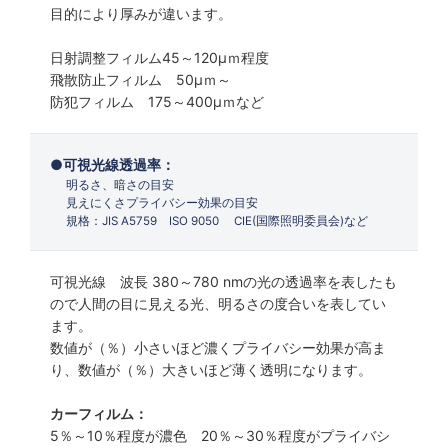
目的により厚みが違います。
日射調整フィルム45～120µｍ程度
飛散防止フィルム 50µｍ～
防犯フィルム 175～400µｍなど
可視光線透過率：
明るさ、暗さの目安
見えにくさプライバシー効果の目安
規格：JIS A5759 ISO 9050 CIE(国際照明委員会)など
可視光線 波長 380～780 nmの光の透過率を表したも
ので人間の目に見える光、明るさの度合いを表してい
ます。
数値が（％）小さいほど濃くプライバシー効果が高ま
り、数値が（％）大きいほど薄く透明になります。
カーフィルム：
5％～10％程度が濃色 20％～30％程度がプライバシ