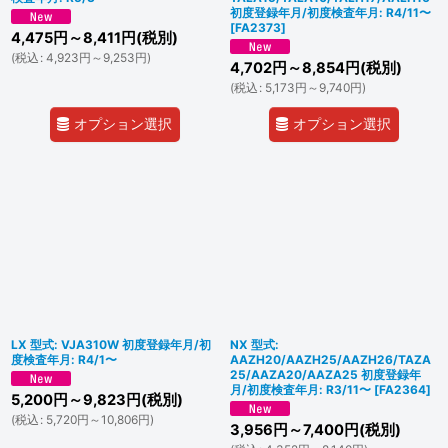
初度登録年月/初度検査年月: R4/11〜
[
FA2373
]
4,475
円
～8,411
円
(税別)
(
税込
:
4,923
円
～9,253
円
)
4,702
円
～8,854
円
(税別)
(
税込
:
5,173
円
～9,740
円
)
オプション選択
オプション選択
LX 型式: VJA310W 初度登録年月/初
NX 型式:
度検査年月: R4/1〜
AAZH20/AAZH25/AAZH26/TAZA
25/AAZA20/AAZA25 初度登録年
月/初度検査年月: R3/11〜
[
FA2364
]
5,200
円
～9,823
円
(税別)
(
税込
:
5,720
円
～10,806
円
)
3,956
円
～7,400
円
(税別)