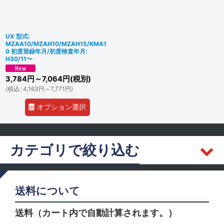
UX 型式:
MZAA10/MZAH10/MZAH15/KMA1
0 初度登録年月/初度検査年月:
H30/11〜
3,784
円
～7,064
円
(税別)
(
税込
:
4,163
円
～7,771
円
)
オプション選択
カテゴリで絞り込む
レクサス (全商品)
送料について
フロントドア
送料（カート内で自動計算されます。）
リヤ