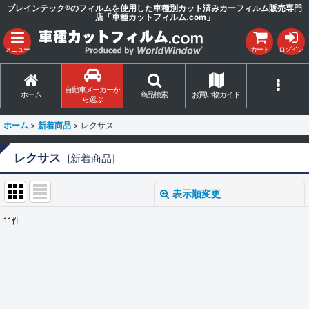
ブレインテック®のフィルムを使用した車種別カット済みカーフィルム販売専門
店「車種カットフィルム.com」
メニュー
カート
ログイン
自動車メーカーか
ホーム
商品検索
お買い物ガイド
ら選ぶ
ホーム
>
新着商品
>
レクサス
レクサス
[
新着商品
]
表示順変更
閉じる
11
件
サブカテゴリ
:
表示数
: