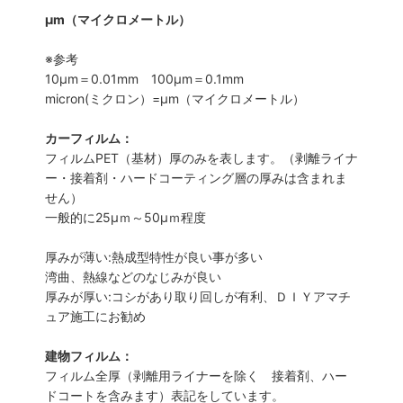
μm（マイクロメートル）
※参考
10μm＝0.01mm 100μm＝0.1mm
micron(ミクロン）=µm（マイクロメートル）
カーフィルム：
フィルムPET（基材）厚のみを表します。（剥離ライナ
ー・接着剤・ハードコーティング層の厚みは含まれま
せん）
一般的に25µｍ～50µｍ程度
厚みが薄い:熱成型特性が良い事が多い
湾曲、熱線などのなじみが良い
厚みが厚い:コシがあり取り回しが有利、ＤＩＹアマチ
ュア施工にお勧め
建物フィルム：
フィルム全厚（剥離用ライナーを除く 接着剤、ハー
ドコートを含みます）表記をしています。