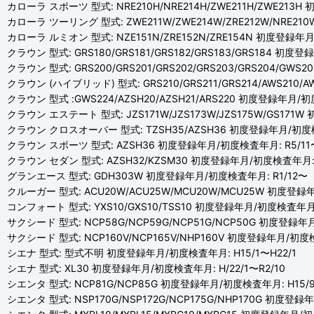
カローラ スポーツ 型式: NRE210H/NRE214H/ZWE211H/ZWE213
カローラ ツーリング 型式: ZWE211W/ZWE214W/ZRE212W/NRE21
カローラ ルミオン 型式: NZE151N/ZRE152N/ZRE154N 初度登録年月
クラウン 型式: GRS180/GRS181/GRS182/GRS183/GRS184 初度
クラウン 型式: GRS200/GRS201/GRS202/GRS203/GRS204/GW
クラウン (ハイブリッド) 型式: GRS210/GRS211/GRS214/AWS210/
クラウン 型式 :GWS224/AZSH20/AZSH21/ARS220 初度登録年月/初
クラウン エステート 型式: JZS171W/JZS173W/JZS175W/GS171W
クラウン クロスオーバー 型式: TZSH35/AZSH36 初度登録年月/初度検
クラウン スポーツ 型式: AZSH36 初度登録年月/初度検査年月: R5/11
クラウン セダン 型式: AZSH32/KZSM30 初度登録年月/初度検査年月: 
グランエース 型式: GDH303W 初度登録年月/初度検査年月: R1/12〜
クルーガー 型式: ACU20W/ACU25W/MCU20W/MCU25W 初度登録年
コンフォート 型式: YXS10/GXS10/TSS10 初度登録年月/初度検査年月: 
サクシード 型式: NCP58G/NCP59G/NCP51G/NCP50G 初度登録年月
サクシード 型式: NCP160V/NCP165V/NHP160V 初度登録年月/初度検
シエナ 型式: 型式不明 初度登録年月/初度検査年月: H15/1〜H22/1
シエナ 型式: XL30 初度登録年月/初度検査年月: H/22/1〜R2/10
シエンタ 型式: NCP81G/NCP85G 初度登録年月/初度検査年月: H15/9
シエンタ 型式: NSP170G/NSP172G/NCP175G/NHP170G 初度登録