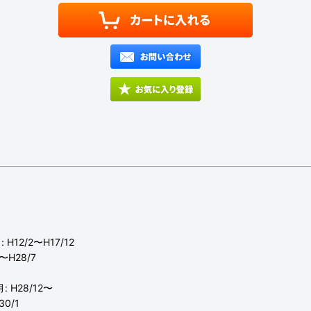
H12/2〜H17/12
〜H28/7
: H28/12〜
0/1