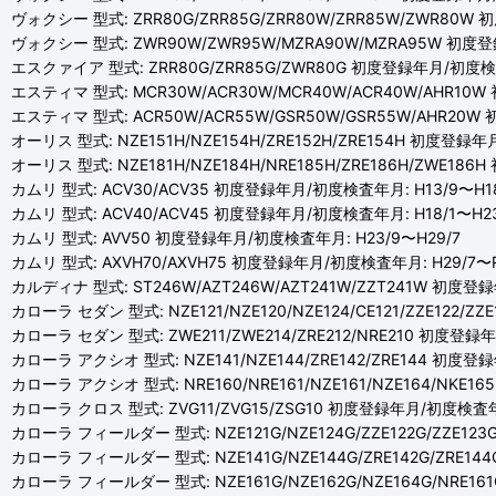
ヴォクシー 型式: ZRR80G/ZRR85G/ZRR80W/ZRR85W/ZWR80W
ヴォクシー 型式: ZWR90W/ZWR95W/MZRA90W/MZRA95W 初度
エスクァイア 型式: ZRR80G/ZRR85G/ZWR80G 初度登録年月/初度検査
エスティマ 型式: MCR30W/ACR30W/MCR40W/ACR40W/AHR10W
エスティマ 型式: ACR50W/ACR55W/GSR50W/GSR55W/AHR20W
オーリス 型式: NZE151H/NZE154H/ZRE152H/ZRE154H 初度登録年
オーリス 型式: NZE181H/NZE184H/NRE185H/ZRE186H/ZWE18
カムリ 型式: ACV30/ACV35 初度登録年月/初度検査年月: H13/9〜H18
カムリ 型式: ACV40/ACV45 初度登録年月/初度検査年月: H18/1〜H23
カムリ 型式: AVV50 初度登録年月/初度検査年月: H23/9〜H29/7
カムリ 型式: AXVH70/AXVH75 初度登録年月/初度検査年月: H29/7〜R
カルディナ 型式: ST246W/AZT246W/AZT241W/ZZT241W 初度登
カローラ セダン 型式: NZE121/NZE120/NZE124/CE121/ZZE122/
カローラ セダン 型式: ZWE211/ZWE214/ZRE212/NRE210 初度登録
カローラ アクシオ 型式: NZE141/NZE144/ZRE142/ZRE144 初度登
カローラ アクシオ 型式: NRE160/NRE161/NZE161/NZE164/NKE1
カローラ クロス 型式: ZVG11/ZVG15/ZSG10 初度登録年月/初度検査年
カローラ フィールダー 型式: NZE121G/NZE124G/ZZE122G/ZZE123
カローラ フィールダー 型式: NZE141G/NZE144G/ZRE142G/ZRE1
カローラ フィールダー 型式: NZE161G/NZE162G/NZE164G/NRE16