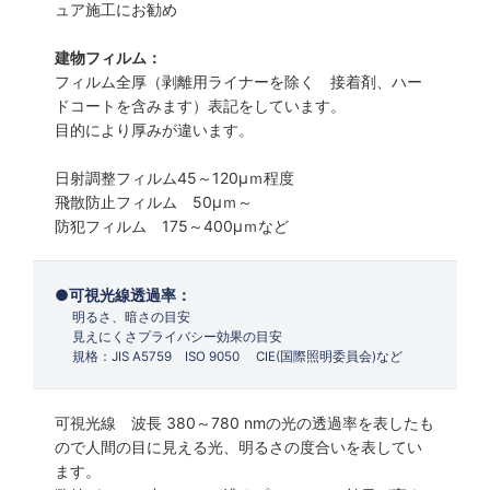
ュア施工にお勧め
建物フィルム：
フィルム全厚（剥離用ライナーを除く 接着剤、ハー
ドコートを含みます）表記をしています。
目的により厚みが違います。
日射調整フィルム45～120µｍ程度
飛散防止フィルム 50µｍ～
防犯フィルム 175～400µｍなど
可視光線透過率：
明るさ、暗さの目安
見えにくさプライバシー効果の目安
規格：JIS A5759 ISO 9050 CIE(国際照明委員会)など
可視光線 波長 380～780 nmの光の透過率を表したも
ので人間の目に見える光、明るさの度合いを表してい
ます。