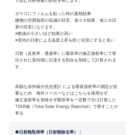
り込む日射熱量の割合を表します。
ガラスにフィルムを貼った時の遮熱効果
建物の空調負荷の低減の目安、省エネ効果、省エネ試
算の目安になります。
※数値が小さいほど効果が高い
※室内の日射による温度上昇を防ぐ目安にすると良い
日射（反射率・透過率）に吸収率の修正放射率にて算
出された室内側に伝達する割合を加味して計算されま
す。
高額な赤外線分光光度計 による垂直放射率の測定が必
要なため 海外メーカーなどはこちらを採用せず
修正放射率を加味せず吸収率を一定数で分け計算した
TSER値（Total Solar Energy Rejected）で表すことが
有る
日射熱取得率（日射熱除去率）：