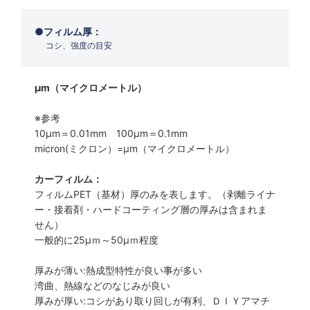
フィルム厚：
コシ、強度の目安
μm（マイクロメートル）
※参考
10μm＝0.01mm 100μm＝0.1mm
micron(ミクロン）=µm（マイクロメートル）
カーフィルム：
フィルムPET（基材）厚のみを表します。（剥離ライナ
ー・接着剤・ハードコーティング層の厚みは含まれま
せん）
一般的に25µｍ～50µｍ程度
厚みが薄い:熱成型特性が良い事が多い
湾曲、熱線などのなじみが良い
厚みが厚い:コシがあり取り回しが有利、ＤＩＹアマチ