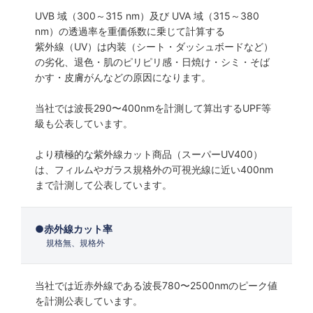
UVB 域（300～315 nm）及び UVA 域（315～380
nm）の透過率を重価係数に乗じて計算する
紫外線（UV）は内装（シート・ダッシュボードなど）
の劣化、退色・肌のピリピリ感・日焼け・シミ・そば
かす・皮膚がんなどの原因になります。
当社では波長290〜400nmを計測して算出するUPF等
級も公表しています。
より積極的な紫外線カット商品（スーパーUV400）
は、フィルムやガラス規格外の可視光線に近い400nm
まで計測して公表しています。
赤外線カット率
規格無、規格外
当社では近赤外線である波長780〜2500nmのピーク値
を計測公表しています。