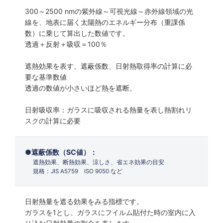
300～2500 nmの紫外線～可視光線～赤外線領域の光
線を、地表に届く太陽熱のエネルギー分布（重課係
数）に乗じて算出した数値です。
透過＋反射＋吸収＝100％
遮熱効果を表す、遮蔽係数、日射熱取得率の計算に必
要な基準数値
透過の数値が小さいほど熱を遮断。
日射吸収率：ガラスに吸収される熱量を表し熱割れリ
スクの計算に必要
遮蔽係数（SC値）：
遮熱効果、断熱効果、涼しさ、省エネ効果の目安
規格：JIS A5759 ISO 9050 など
日射熱量を遮る効果をみる指標です。
ガラスを1とし、ガラスにフイルム貼付た時の室内に入