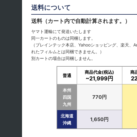
送料について
送料（カート内で自動計算されます。）
ヤマト運輸にて発送いたします
同一カートのものは同梱します。
（ブレインテック本店、Yahooショッピング、楽天、A
れたフィルムとは同梱できません。）
別カートの場合は同梱しません。
商品代金(税込)
商
普通
~21,999円
2
本州
770円
四国
九州
北海道
1,650円
沖縄