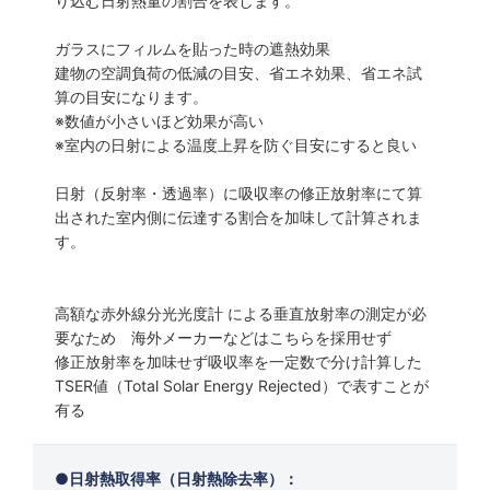
り込む日射熱量の割合を表します。
ガラスにフィルムを貼った時の遮熱効果
建物の空調負荷の低減の目安、省エネ効果、省エネ試
算の目安になります。
※数値が小さいほど効果が高い
※室内の日射による温度上昇を防ぐ目安にすると良い
日射（反射率・透過率）に吸収率の修正放射率にて算
出された室内側に伝達する割合を加味して計算されま
す。
高額な赤外線分光光度計 による垂直放射率の測定が必
要なため 海外メーカーなどはこちらを採用せず
修正放射率を加味せず吸収率を一定数で分け計算した
TSER値（Total Solar Energy Rejected）で表すことが
有る
日射熱取得率（日射熱除去率）：