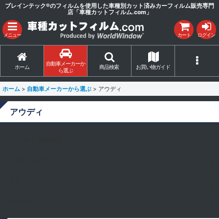
ブレインテック®のフィルムを使用した車種別カット済みカーフィルム販売専門
店「車種カットフィルム.com」
メニュー
カート
ログイン
自動車メーカーか
ホーム
商品検索
お買い物ガイド
ら選ぶ
ホーム
>
自動車メーカーから選ぶ
>
アウディ
アウディ
アウディ (全商品)
フロントドア
リヤ
サンルーフ