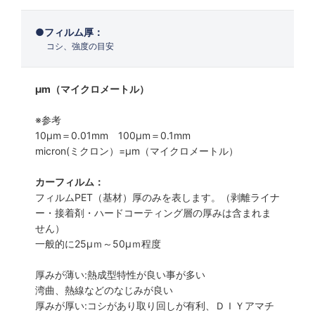
フィルム厚：
コシ、強度の目安
μm（マイクロメートル）
※参考
10μm＝0.01mm 100μm＝0.1mm
micron(ミクロン）=µm（マイクロメートル）
カーフィルム：
フィルムPET（基材）厚のみを表します。（剥離ライナ
ー・接着剤・ハードコーティング層の厚みは含まれま
せん）
一般的に25µｍ～50µｍ程度
厚みが薄い:熱成型特性が良い事が多い
湾曲、熱線などのなじみが良い
厚みが厚い:コシがあり取り回しが有利、ＤＩＹアマチ