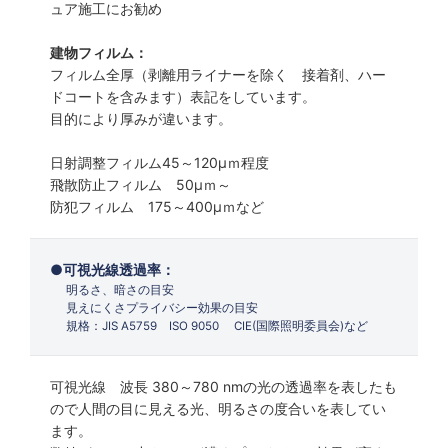
ュア施工にお勧め
建物フィルム：
フィルム全厚（剥離用ライナーを除く 接着剤、ハー
ドコートを含みます）表記をしています。
目的により厚みが違います。
日射調整フィルム45～120µｍ程度
飛散防止フィルム 50µｍ～
防犯フィルム 175～400µｍなど
可視光線透過率：
明るさ、暗さの目安
見えにくさプライバシー効果の目安
規格：JIS A5759 ISO 9050 CIE(国際照明委員会)など
可視光線 波長 380～780 nmの光の透過率を表したも
ので人間の目に見える光、明るさの度合いを表してい
ます。