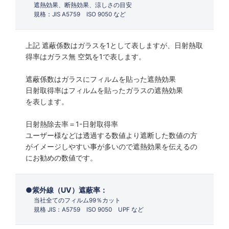
遮熱効果、断熱効果、涼しさの目安
規格：JIS A5759 ISO 9050 など
上記 遮蔽係数はガラスを1として表しますが、日射熱取
得率はガラス無 空気を1で表します。
遮蔽係数はガラスにフィルムを貼った遮熱効果
日射取得率はフィルムを貼ったガラスの遮熱効果
を表します。
日射熱除去率＝1-日射取得率
ユーザー様などは透過する数値より遮断した数値の方
がイメージしやすい事が多いので遮熱効果を伝えるの
にお勧めの数値です。
紫外線（UV）遮蔽率：
当社全てのフィルム99％カット
規格 JIS：A5759 ISO 9050 UPF など