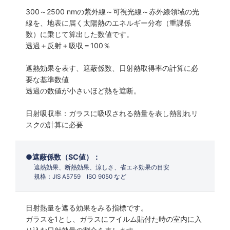
300～2500 nmの紫外線～可視光線～赤外線領域の光
線を、地表に届く太陽熱のエネルギー分布（重課係
数）に乗じて算出した数値です。
透過＋反射＋吸収＝100％
遮熱効果を表す、遮蔽係数、日射熱取得率の計算に必
要な基準数値
透過の数値が小さいほど熱を遮断。
日射吸収率：ガラスに吸収される熱量を表し熱割れリ
スクの計算に必要
遮蔽係数（SC値）：
遮熱効果、断熱効果、涼しさ、省エネ効果の目安
規格：JIS A5759 ISO 9050 など
日射熱量を遮る効果をみる指標です。
ガラスを1とし、ガラスにフイルム貼付た時の室内に入