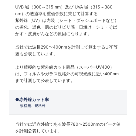
UVB 域（300～315 nm）及び UVA 域（315～380
nm）の透過率を重価係数に乗じて計算する
紫外線（UV）は内装（シート・ダッシュボードなど）
の劣化、退色・肌のピリピリ感・日焼け・シミ・そば
かす・皮膚がんなどの原因になります。
当社では波長290〜400nmを計測して算出するUPF等
級も公表しています。
より積極的な紫外線カット商品（スーパーUV400）
は、フィルムやガラス規格外の可視光線に近い400nm
まで計測して公表しています。
赤外線カット率
規格無、規格外
当社では近赤外線である波長780〜2500nmのピーク値
を計測公表しています。