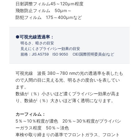
日射調整フィルム45～120µｍ程度
飛散防止フィルム 50µｍ～
防犯フィルム 175～400µｍなど
可視光線透過率：
明るさ、暗さの目安
見えにくさプライバシー効果の目安
規格：JIS A5759 ISO 9050 CIE(国際照明委員会)など
可視光線 波長 380～780 nmの光の透過率を表したも
ので人間の目に見える光、明るさの度合いを表してい
ます。
数値が（％）小さいほど濃くプライバシー効果が高ま
り、数値が（％）大きいほど薄く透明になります。
カーフィルム：
5％～10％程度が濃色 20％～30％程度がプライバシ
ーガラス程度 50％～淡色
車検や取り締まりの基準でフロントガラス、フロント