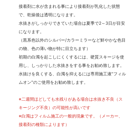
接着剤に水が含まれる事により接着剤が乳化した状態
で、乾燥後は透明になります。
水抜きがしっかりできていた場合は夏季で2～3日が目安
になります。
（黒系色以外のシルバー/カラーミラーなど鮮やかな色目
の物、色の薄い物が特に目立ちます）
初期の白濁を起こしにくくするには、硬質スキージを使
用し、しっかりした水抜きをする事をお勧め致します。
水抜けを良くする、白濁を抑えるには専用施工液"フィル
ムオン"のご使用をお勧め致します。
※二週間ほどしても水残りがある場合は水抜き不良（ス
キージング不良）の可能性が高いです
※白濁はフィルム施工の一般的現象です。（メーカー、
接着剤の種類によります）