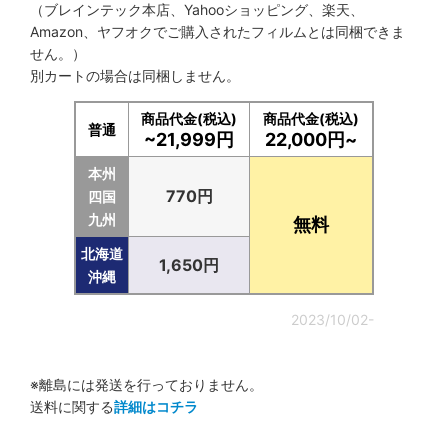
（ブレインテック本店、Yahooショッピング、楽天、
Amazon、ヤフオクでご購入されたフィルムとは同梱できま
せん。）
別カートの場合は同梱しません。
商品代金(税込)
商品代金(税込)
普通
~21,999円
22,000円~
本州
770円
四国
九州
無料
北海道
1,650円
沖縄
2023/10/02-
※離島には発送を行っておりません。
送料に関する
詳細はコチラ