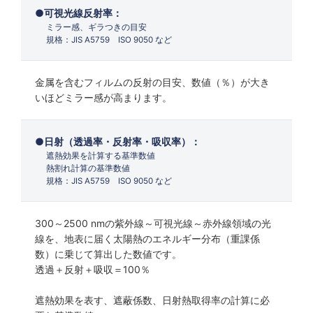
可視光線反射率：
ミラー感、ギラつきの目安
規格：JIS A5759 ISO 9050 など
金属を含むフィルムの反射の目安、数値（％）が大き
いほどミラー感が高まります。
日射（透過率・反射率・吸収率）：
遮熱効果を計算する基準数値
熱割れ計算の基準数値
規格：JIS A5759 ISO 9050 など
300～2500 nmの紫外線～可視光線～赤外線領域の光
線を、地表に届く太陽熱のエネルギー分布（重課係
数）に乗じて算出した数値です。
透過＋反射＋吸収＝100％
遮熱効果を表す、遮蔽係数、日射熱取得率の計算に必