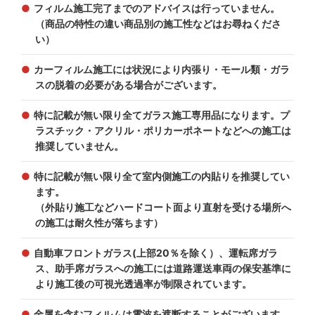
フィルム施工完了までのアドバイスは行っていません。
（商品の特性の違い商品別の施工性などはお尋ねくださ
い）
カーフィルム施工には状況により内張り・モール類・ガラ
スの脱着の必要がある場合がございます。
特に記載が無い限り全てガラス施工専用品になります。プ
ラスチック・アクリル・ポリカーポネートなどへの施工は
推奨していません。
特に記載が無い限り全て室内側施工の内貼りを推奨してい
ます。
（外貼り施工などハードコート面より直射を受ける場所へ
の施工は耐久性が落ちます）
自動車フロントガラス(上部20％を除く）、運転席ガラ
ス、助手席ガラスへの施工には道路運送車両の保安基準に
より施工後の可視光透過率が制限されています。
金属を含むフィルムは電波を遮断することがございます。