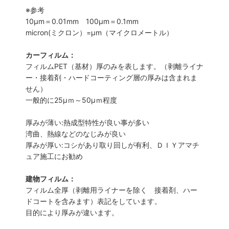
※参考
10μm＝0.01mm 100μm＝0.1mm
micron(ミクロン）=µm（マイクロメートル）
カーフィルム：
フィルムPET（基材）厚のみを表します。（剥離ライナ
ー・接着剤・ハードコーティング層の厚みは含まれま
せん）
一般的に25µｍ～50µｍ程度
厚みが薄い:熱成型特性が良い事が多い
湾曲、熱線などのなじみが良い
厚みが厚い:コシがあり取り回しが有利、ＤＩＹアマチ
ュア施工にお勧め
建物フィルム：
フィルム全厚（剥離用ライナーを除く 接着剤、ハー
ドコートを含みます）表記をしています。
目的により厚みが違います。