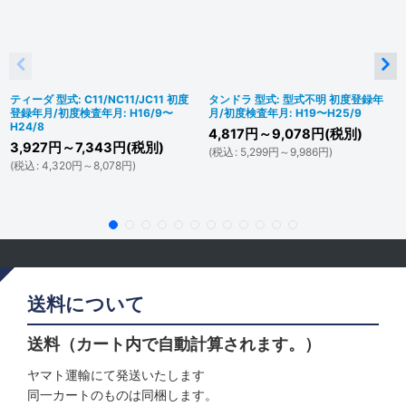
ティーダ 型式: C11/NC11/JC11 初度
タンドラ 型式: 型式不明 初度登録年
登録年月/初度検査年月: H16/9〜
月/初度検査年月: H19〜H25/9
H24/8
4,817
円
～9,078
円
(税別)
3,927
円
～7,343
円
(税別)
(
税込
:
5,299
円
～9,986
円
)
(
税込
:
4,320
円
～8,078
円
)
送料について
送料（カート内で自動計算されます。）
ヤマト運輸にて発送いたします
同一カートのものは同梱します。