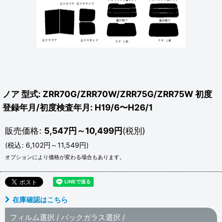
ノア 型式: ZRR70G/ZRR70W/ZRR75G/ZRR75W 初度
登録年月/初度検査年月: H19/6〜H26/1
販売価格
:
5,547
円
～10,499
円
(税別)
(
税込
:
6,102
円
～11,549
円
)
オプションにより価格が変わる場合もあります。
在庫確認はこちら
フィルム選択
/
バックガラス選択
/