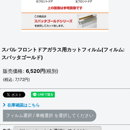
スバル フロントドアガラス用カットフィルム(フィルム:
スパッタゴールド)
販売価格
:
6,520
円
(税別)
(
税込
:
7,172
円
)
在庫確認はこちら
フィルム選択
/
車種選択
を選択してください