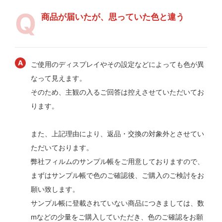
商品が届いたが、思っていた色と違う
ご使用のディスプレイやその設定などによっても色が異
なって見えます。
そのため、主観の入るご回答は控えさせていただいてお
ります。
また、上記理由により、返品・交換の対象外とさせてい
ただいております。
弊社フィルムのサンプル帳をご用意しておりますので、
まずはサンプル帳で色のご確認後、ご購入のご検討をお
願い致します。
サンプル帳に登載されていない商品につきましては、数
mなどの少量をご購入していただき、色のご確認をお願