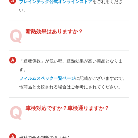
ブレインテック公式オンラインストア
をご利用くださ
い。
断熱効果はありますか？
「遮蔽係数」が低い程、遮熱効果が高い商品となりま
す。
フィルムスペック一覧ページ
に記載がございますので、
他商品と比較される場合はご参考にされてください。
車検対応ですか？車検通りますか？
当社で合否判断できません。