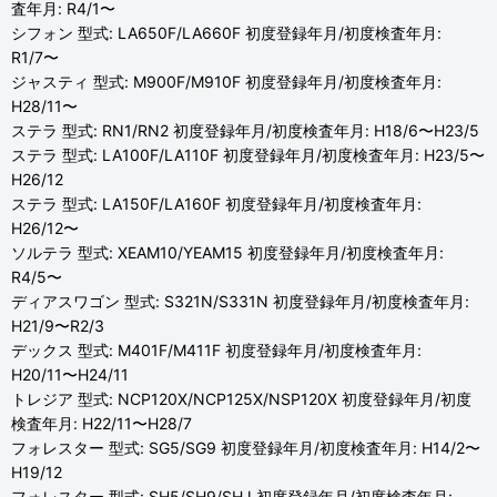
査年月: R4/1〜
シフォン 型式: LA650F/LA660F 初度登録年月/初度検査年月:
R1/7〜
ジャスティ 型式: M900F/M910F 初度登録年月/初度検査年月:
H28/11〜
ステラ 型式: RN1/RN2 初度登録年月/初度検査年月: H18/6〜H23/5
ステラ 型式: LA100F/LA110F 初度登録年月/初度検査年月: H23/5〜
H26/12
ステラ 型式: LA150F/LA160F 初度登録年月/初度検査年月:
H26/12〜
ソルテラ 型式: XEAM10/YEAM15 初度登録年月/初度検査年月:
R4/5〜
ディアスワゴン 型式: S321N/S331N 初度登録年月/初度検査年月:
H21/9〜R2/3
デックス 型式: M401F/M411F 初度登録年月/初度検査年月:
H20/11〜H24/11
トレジア 型式: NCP120X/NCP125X/NSP120X 初度登録年月/初度
検査年月: H22/11〜H28/7
フォレスター 型式: SG5/SG9 初度登録年月/初度検査年月: H14/2〜
H19/12
フォレスター 型式: SH5/SH9/SHJ 初度登録年月/初度検査年月: