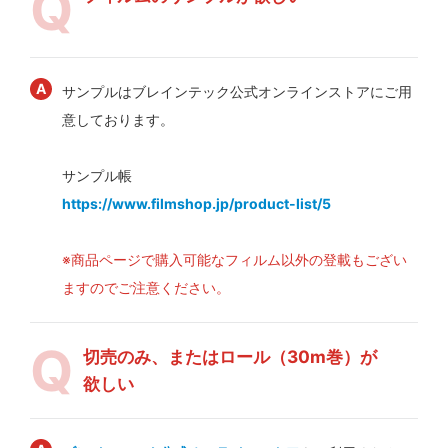
サンプルはブレインテック公式オンラインストアにご用
意しております。
サンプル帳
https://www.filmshop.jp/product-list/5
※商品ページで購入可能なフィルム以外の登載もござい
ますのでご注意ください。
切売のみ、またはロール（30m巻）が
欲しい