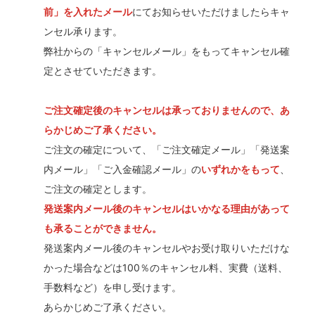
前」を入れたメール
にてお知らせいただけましたらキャ
ンセル承ります。
弊社からの「キャンセルメール」をもってキャンセル確
定とさせていただきます。
ご注文確定後のキャンセルは承っておりませんので、あ
らかじめご了承ください。
ご注文の確定について、「ご注文確定メール」「発送案
内メール」「ご入金確認メール」の
いずれかをもって
、
ご注文の確定とします。
発送案内メール後のキャンセルはいかなる理由があって
も承ることができません。
発送案内メール後のキャンセルやお受け取りいただけな
かった場合などは100％のキャンセル料、実費（送料、
手数料など）を申し受けます。
あらかじめご了承ください。