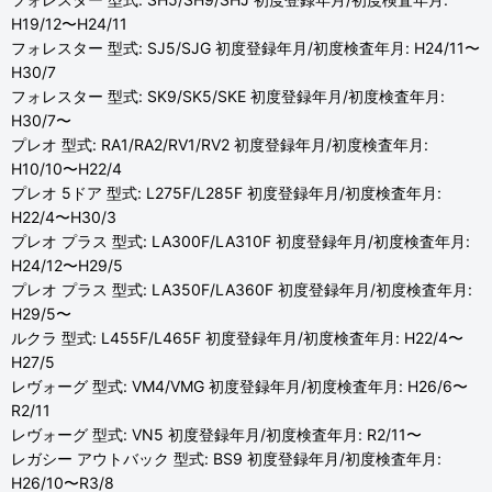
H19/12〜H24/11
フォレスター 型式: SJ5/SJG 初度登録年月/初度検査年月: H24/11〜
H30/7
フォレスター 型式: SK9/SK5/SKE 初度登録年月/初度検査年月:
H30/7〜
プレオ 型式: RA1/RA2/RV1/RV2 初度登録年月/初度検査年月:
H10/10〜H22/4
プレオ 5ドア 型式: L275F/L285F 初度登録年月/初度検査年月:
H22/4〜H30/3
プレオ プラス 型式: LA300F/LA310F 初度登録年月/初度検査年月:
H24/12〜H29/5
プレオ プラス 型式: LA350F/LA360F 初度登録年月/初度検査年月:
H29/5〜
ルクラ 型式: L455F/L465F 初度登録年月/初度検査年月: H22/4〜
H27/5
レヴォーグ 型式: VM4/VMG 初度登録年月/初度検査年月: H26/6〜
R2/11
レヴォーグ 型式: VN5 初度登録年月/初度検査年月: R2/11〜
レガシー アウトバック 型式: BS9 初度登録年月/初度検査年月:
H26/10〜R3/8