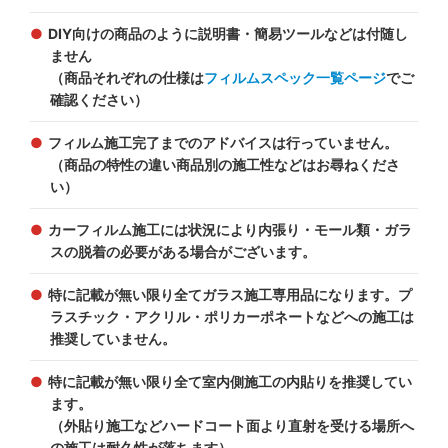
DIY向けの商品のように説明書・簡易ツールなどは付随し
ません
（商品それぞれの仕様は
フィルムスペック一覧ページ
でご
確認ください）
フィルム施工完了までのアドバイスは行っていません。
（商品の特性の違い商品別の施工性などはお尋ねくださ
い）
カーフィルム施工には状況により内張り・モール類・ガラ
スの脱着の必要がある場合がございます。
特に記載が無い限り全てガラス施工専用品になります。プ
ラスチック・アクリル・ポリカーポネートなどへの施工は
推奨していません。
特に記載が無い限り全て室内側施工の内貼りを推奨してい
ます。
（外貼り施工などハードコート面より直射を受ける場所へ
の施工は耐久性が落ちます）