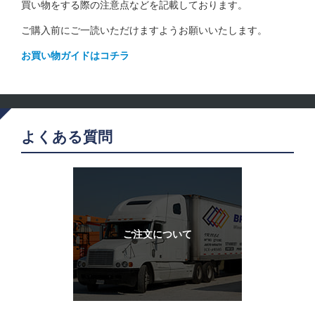
買い物をする際の注意点などを記載しております。
ご購入前にご一読いただけますようお願いいたします。
お買い物ガイドはコチラ
よくある質問