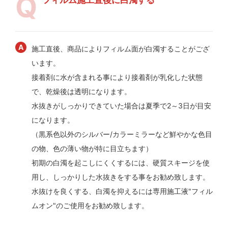
施工直後、商品によりフィルム面が白濁することがござ
います。
接着剤に水が含まれる事により接着剤が乳化した状態
で、乾燥後は透明になります。
水抜きがしっかりできていた場合は夏季で2～3日が目安
になります。
（黒系色以外のシルバー/カラーミラーなど鮮やかな色目
の物、色の薄い物が特に目立ちます）
初期の白濁を起こしにくくするには、硬質スキージを使
用し、しっかりした水抜きをする事をお勧め致します。
水抜けを良くする、白濁を抑えるには専用施工液"フィル
ムオン"のご使用をお勧め致します。