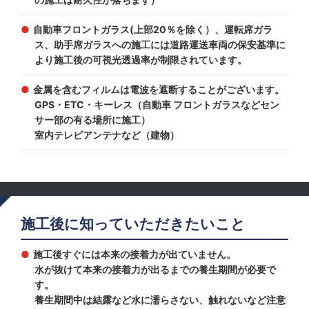
自動車フロントガラス(上部20％を除く）、運転席ガラ
ス、助手席ガラスへの施工には道路運送車両の保安基準に
より施工後の可視光透過率が制限されています。
金属を含むフィルムは電波を遮断することがございます。
GPS・ETC・キーレス（自動車 フロントガラスなどセン
サー部の有る場所に施工）
室内テレビアンテナなど（建物）
施工後に知っていただきたいこと
施工後すぐには本来の接着力が出ていません。
水が抜けて本来の接着力が出るまでの養生期間が必要で
す。
養生期間中は結露など水に濡らさない、触れないなど注意