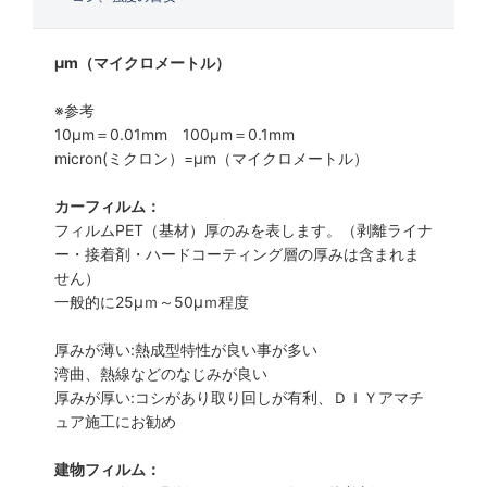
μm（マイクロメートル）
※参考
10μm＝0.01mm 100μm＝0.1mm
micron(ミクロン）=µm（マイクロメートル）
カーフィルム：
フィルムPET（基材）厚のみを表します。（剥離ライナ
ー・接着剤・ハードコーティング層の厚みは含まれま
せん）
一般的に25µｍ～50µｍ程度
厚みが薄い:熱成型特性が良い事が多い
湾曲、熱線などのなじみが良い
厚みが厚い:コシがあり取り回しが有利、ＤＩＹアマチ
ュア施工にお勧め
建物フィルム：