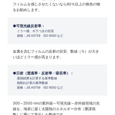
フィルムを感じさせたくないなら80％以上の無色の物
をお勧めします。
可視光線反射率：
ミラー感、ギラつきの目安
規格：JIS A5759 ISO 9050 など
金属を含むフィルムの反射の目安、数値（％）が大き
いほどミラー感が高まります。
日射（透過率・反射率・吸収率）：
遮熱効果を計算する基準数値
熱割れ計算の基準数値
規格：JIS A5759 ISO 9050 など
300～2500 nmの紫外線～可視光線～赤外線領域の光
線を、地表に届く太陽熱のエネルギー分布（重課係
数）に乗じて算出した数値です。