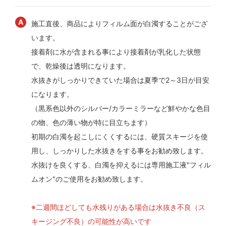
施工直後、商品によりフィルム面が白濁することがござ
います。
接着剤に水が含まれる事により接着剤が乳化した状態
で、乾燥後は透明になります。
水抜きがしっかりできていた場合は夏季で2～3日が目安
になります。
（黒系色以外のシルバー/カラーミラーなど鮮やかな色目
の物、色の薄い物が特に目立ちます）
初期の白濁を起こしにくくするには、硬質スキージを使
用し、しっかりした水抜きをする事をお勧め致します。
水抜けを良くする、白濁を抑えるには専用施工液"フィル
ムオン"のご使用をお勧め致します。
※二週間ほどしても水残りがある場合は水抜き不良（ス
キージング不良）の可能性が高いです