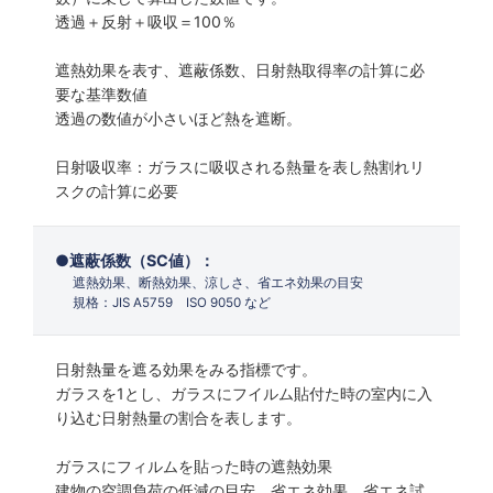
透過＋反射＋吸収＝100％
遮熱効果を表す、遮蔽係数、日射熱取得率の計算に必
要な基準数値
透過の数値が小さいほど熱を遮断。
日射吸収率：ガラスに吸収される熱量を表し熱割れリ
スクの計算に必要
遮蔽係数（SC値）：
遮熱効果、断熱効果、涼しさ、省エネ効果の目安
規格：JIS A5759 ISO 9050 など
日射熱量を遮る効果をみる指標です。
ガラスを1とし、ガラスにフイルム貼付た時の室内に入
り込む日射熱量の割合を表します。
ガラスにフィルムを貼った時の遮熱効果
建物の空調負荷の低減の目安、省エネ効果、省エネ試