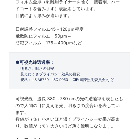
フィルム全厚（剥離用ライナーを除く 接着剤、ハー
ドコートを含みます）表記をしています。
目的により厚みが違います。
日射調整フィルム45～120µｍ程度
飛散防止フィルム 50µｍ～
防犯フィルム 175～400µｍなど
可視光線透過率：
明るさ、暗さの目安
見えにくさプライバシー効果の目安
規格：JIS A5759 ISO 9050 CIE(国際照明委員会)など
可視光線 波長 380～780 nmの光の透過率を表したも
ので人間の目に見える光、明るさの度合いを表してい
ます。
数値が（％）小さいほど濃くプライバシー効果が高ま
り、数値が（％）大きいほど薄く透明になります。