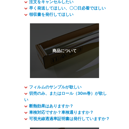
注文をキャンセルしたい
早く発送してほしい、〇〇日必着でほしい
領収書を発行してほしい
フィルムのサンプルが欲しい
切売のみ、またはロール（30m巻）が欲し
い
断熱効果はありますか？
車検対応ですか？車検通りますか？
可視光線透過率証明書は発行していますか？