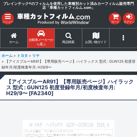
ブレインテック®のフィルムを使用した車種別カット済みカーフィルム販売専門
店「車種カットフィルム.com」
メニュー
カート
ログイン
自動車メーカーか
ホーム
商品検索
お買い物ガイド
ら選ぶ
ホーム
>
トヨタ
>
リヤ
>
【アイスブルーAR91】【専用販売ページ】ハイラックス 型式 : GUN125 初度登
録年月/初度検査年月: H29/9〜
【アイスブルーAR91】【専用販売ページ】ハイラック
ス 型式 : GUN125 初度登録年月/初度検査年月:
H29/9〜
[
FA2340
]