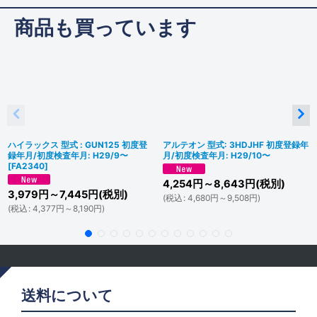
商品も買っています
ハイラックス 型式 : GUN125 初度登
アルテオン 型式: 3HDJHF 初度登録年
録年月/初度検査年月: H29/9〜
月/初度検査年月: H29/10〜
[
FA2340
]
4,254
円
～8,643
円
(税別)
3,979
円
～7,445
円
(税別)
(
税込
:
4,680
円
～9,508
円
)
(
税込
:
4,377
円
～8,190
円
)
送料について