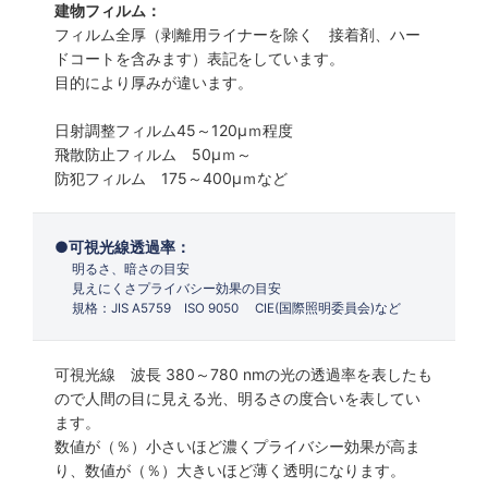
建物フィルム：
フィルム全厚（剥離用ライナーを除く 接着剤、ハー
ドコートを含みます）表記をしています。
目的により厚みが違います。
日射調整フィルム45～120µｍ程度
飛散防止フィルム 50µｍ～
防犯フィルム 175～400µｍなど
可視光線透過率：
明るさ、暗さの目安
見えにくさプライバシー効果の目安
規格：JIS A5759 ISO 9050 CIE(国際照明委員会)など
可視光線 波長 380～780 nmの光の透過率を表したも
ので人間の目に見える光、明るさの度合いを表してい
ます。
数値が（％）小さいほど濃くプライバシー効果が高ま
り、数値が（％）大きいほど薄く透明になります。