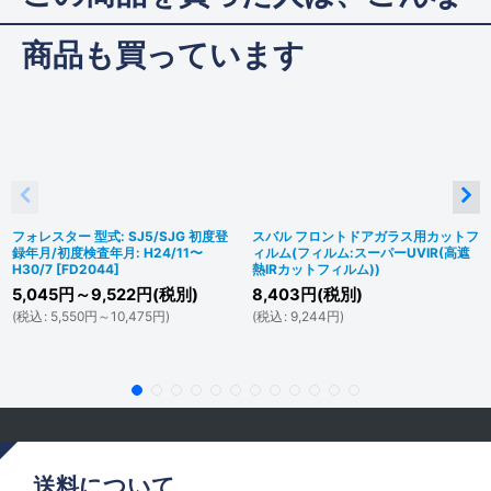
商品も買っています
フォレスター 型式: SJ5/SJG 初度登
スバル フロントドアガラス用カットフ
録年月/初度検査年月: H24/11〜
ィルム(フィルム:スーパーUVIR(高遮
H30/7
[
FD2044
]
熱IRカットフィルム))
5,045
円
～9,522
円
(税別)
8,403
円
(税別)
(
税込
:
5,550
円
～10,475
円
)
(
税込
:
9,244
円
)
送料について