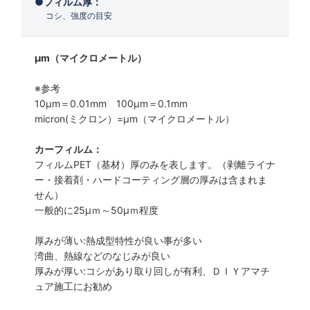
フィルム厚：
コシ、強度の目安
μm（マイクロメートル）
※参考
10μm＝0.01mm 100μm＝0.1mm
micron(ミクロン）=µm（マイクロメートル）
カーフィルム：
フィルムPET（基材）厚のみを表します。（剥離ライナ
ー・接着剤・ハードコーティング層の厚みは含まれま
せん）
一般的に25µｍ～50µｍ程度
厚みが薄い:熱成型特性が良い事が多い
湾曲、熱線などのなじみが良い
厚みが厚い:コシがあり取り回しが有利、ＤＩＹアマチ
ュア施工にお勧め