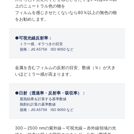
上のニュートラル色の物を
フィルムを感じさせたくないなら80％以上の無色の物
をお勧めします。
可視光線反射率：
ミラー感、ギラつきの目安
規格：JIS A5759 ISO 9050 など
金属を含むフィルムの反射の目安、数値（％）が大き
いほどミラー感が高まります。
日射（透過率・反射率・吸収率）：
遮熱効果を計算する基準数値
熱割れ計算の基準数値
規格：JIS A5759 ISO 9050 など
300～2500 nmの紫外線～可視光線～赤外線領域の光