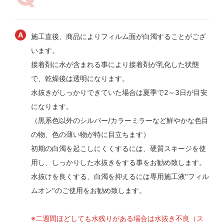
施工直後、商品によりフィルム面が白濁することがござ
います。
接着剤に水が含まれる事により接着剤が乳化した状態
で、乾燥後は透明になります。
水抜きがしっかりできていた場合は夏季で2～3日が目安
になります。
（黒系色以外のシルバー/カラーミラーなど鮮やかな色目
の物、色の薄い物が特に目立ちます）
初期の白濁を起こしにくくするには、硬質スキージを使
用し、しっかりした水抜きをする事をお勧め致します。
水抜けを良くする、白濁を抑えるには専用施工液"フィル
ムオン"のご使用をお勧め致します。
※二週間ほどしても水残りがある場合は水抜き不良（ス