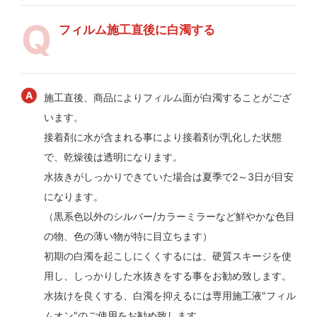
フィルム施工直後に白濁する
施工直後、商品によりフィルム面が白濁することがござ
います。
接着剤に水が含まれる事により接着剤が乳化した状態
で、乾燥後は透明になります。
水抜きがしっかりできていた場合は夏季で2～3日が目安
になります。
（黒系色以外のシルバー/カラーミラーなど鮮やかな色目
の物、色の薄い物が特に目立ちます）
初期の白濁を起こしにくくするには、硬質スキージを使
用し、しっかりした水抜きをする事をお勧め致します。
水抜けを良くする、白濁を抑えるには専用施工液"フィル
ムオン"のご使用をお勧め致します。