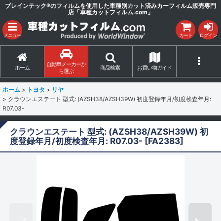
ブレインテック®のフィルムを使用した車種別カット済みカーフィルム販売専門
店「車種カットフィルム.com」
メニュー
カート
ログイン
自動車メーカーか
ホーム
商品検索
お買い物ガイド
ら選ぶ
ホーム
>
トヨタ
>
リヤ
>
クラウンエステート 型式: (AZSH38/AZSH39W) 初度登録年月/初度検査年月:
R07.03-
クラウンエステート 型式: (AZSH38/AZSH39W) 初
度登録年月/初度検査年月: R07.03-
[
FA2383
]