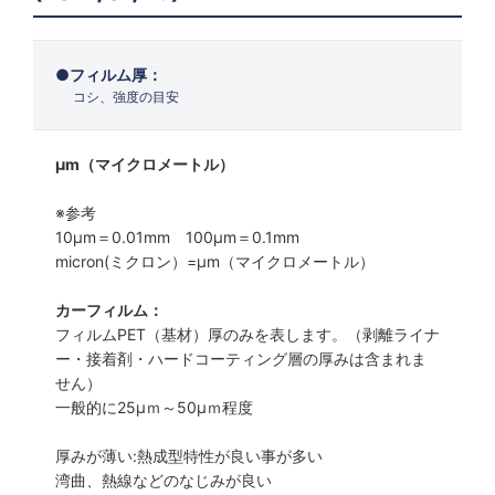
フィルム厚：
コシ、強度の目安
μm（マイクロメートル）
※参考
10μm＝0.01mm 100μm＝0.1mm
micron(ミクロン）=µm（マイクロメートル）
カーフィルム：
フィルムPET（基材）厚のみを表します。（剥離ライナ
ー・接着剤・ハードコーティング層の厚みは含まれま
せん）
一般的に25µｍ～50µｍ程度
厚みが薄い:熱成型特性が良い事が多い
湾曲、熱線などのなじみが良い