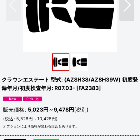
クラウンエステート 型式: (AZSH38/AZSH39W) 初度登
録年月/初度検査年月: R07.03-
[
FA2383
]
販売価格
:
5,023
円
～9,478
円
(税別)
(
税込
:
5,526
円
～10,426
円
)
オプションにより価格が変わる場合もあります。