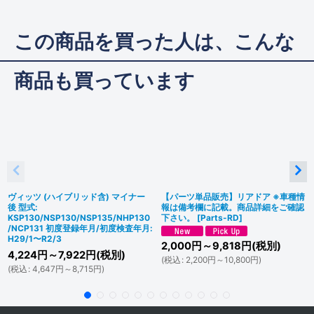
この商品を買った人は、こんな
商品も買っています
ヴィッツ (ハイブリッド含) マイナー
【パーツ単品販売】リアドア ※車種情
後 型式:
報は備考欄に記載。商品詳細をご確認
KSP130/NSP130/NSP135/NHP130
下さい。
[
Parts-RD
]
/NCP131 初度登録年月/初度検査年月:
H29/1〜R2/3
2,000
円
～9,818
円
(税別)
4,224
円
～7,922
円
(税別)
(
税込
:
2,200
円
～10,800
円
)
(
税込
:
4,647
円
～8,715
円
)