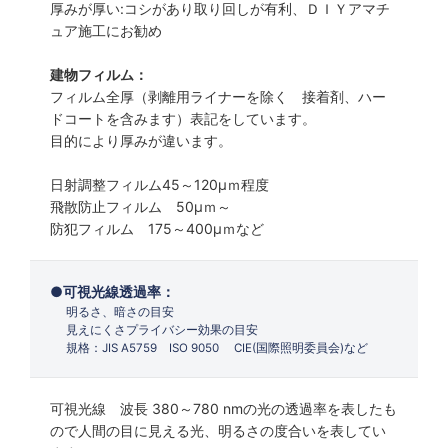
厚みが厚い:コシがあり取り回しが有利、ＤＩＹアマチ
ュア施工にお勧め
建物フィルム：
フィルム全厚（剥離用ライナーを除く 接着剤、ハー
ドコートを含みます）表記をしています。
目的により厚みが違います。
日射調整フィルム45～120µｍ程度
飛散防止フィルム 50µｍ～
防犯フィルム 175～400µｍなど
可視光線透過率：
明るさ、暗さの目安
見えにくさプライバシー効果の目安
規格：JIS A5759 ISO 9050 CIE(国際照明委員会)など
可視光線 波長 380～780 nmの光の透過率を表したも
ので人間の目に見える光、明るさの度合いを表してい