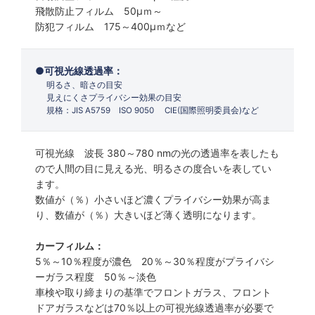
飛散防止フィルム 50µｍ～
防犯フィルム 175～400µｍなど
可視光線透過率：
明るさ、暗さの目安
見えにくさプライバシー効果の目安
規格：JIS A5759 ISO 9050 CIE(国際照明委員会)など
可視光線 波長 380～780 nmの光の透過率を表したも
ので人間の目に見える光、明るさの度合いを表してい
ます。
数値が（％）小さいほど濃くプライバシー効果が高ま
り、数値が（％）大きいほど薄く透明になります。
カーフィルム：
5％～10％程度が濃色 20％～30％程度がプライバシ
ーガラス程度 50％～淡色
車検や取り締まりの基準でフロントガラス、フロント
ドアガラスなどは70％以上の可視光線透過率が必要で