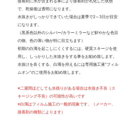
接着剤に水が含まれる事により接着剤が乳化した状態
で、乾燥後は透明になります。
水抜きがしっかりできていた場合は夏季で2～3日が目安
になります。
（黒系色以外のシルバー/カラーミラーなど鮮やかな色目
の物、色の薄い物が特に目立ちます）
初期の白濁を起こしにくくするには、硬質スキージを使
用し、しっかりした水抜きをする事をお勧め致します。
水抜けを良くする、白濁を抑えるには専用施工液"フィル
ムオン"のご使用をお勧め致します。
※二週間ほどしても水残りがある場合は水抜き不良（ス
キージング不良）の可能性が高いです
※白濁はフィルム施工の一般的現象です。（メーカー、
接着剤の種類によります）