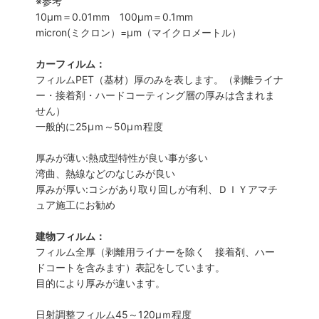
※参考
10μm＝0.01mm 100μm＝0.1mm
micron(ミクロン）=µm（マイクロメートル）
カーフィルム：
フィルムPET（基材）厚のみを表します。（剥離ライナ
ー・接着剤・ハードコーティング層の厚みは含まれま
せん）
一般的に25µｍ～50µｍ程度
厚みが薄い:熱成型特性が良い事が多い
湾曲、熱線などのなじみが良い
厚みが厚い:コシがあり取り回しが有利、ＤＩＹアマチ
ュア施工にお勧め
建物フィルム：
フィルム全厚（剥離用ライナーを除く 接着剤、ハー
ドコートを含みます）表記をしています。
目的により厚みが違います。
日射調整フィルム45～120µｍ程度