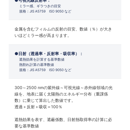
可視光線反射率：
ミラー感、ギラつきの目安
規格：JIS A5759 ISO 9050 など
金属を含むフィルムの反射の目安、数値（％）が大き
いほどミラー感が高まります。
日射（透過率・反射率・吸収率）：
遮熱効果を計算する基準数値
熱割れ計算の基準数値
規格：JIS A5759 ISO 9050 など
300～2500 nmの紫外線～可視光線～赤外線領域の光
線を、地表に届く太陽熱のエネルギー分布（重課係
数）に乗じて算出した数値です。
透過＋反射＋吸収＝100％
遮熱効果を表す、遮蔽係数、日射熱取得率の計算に必
要な基準数値