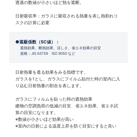
透過の数値が小さいほど熱を遮断。
日射吸収率：ガラスに吸収される熱量を表し熱割れリ
スクの計算に必要
遮蔽係数（SC値）：
遮熱効果、断熱効果、涼しさ、省エネ効果の目安
規格：JIS A5759 ISO 9050 など
日射熱量を遮る効果をみる指標です。
ガラスを1とし、ガラスにフイルム貼付た時の室内に入
り込む日射熱量の割合を表します。
ガラスにフィルムを貼った時の遮熱効果
建物の空調負荷の低減の目安、省エネ効果、省エネ試
算の目安になります。
※数値が小さいほど効果が高い
※室内の日射による温度上昇を防ぐ目安にすると良い