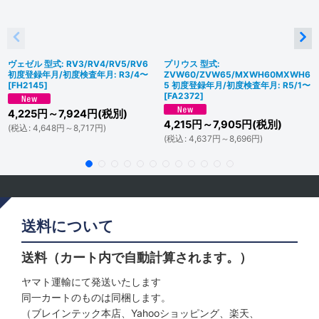
ヴェゼル 型式: RV3/RV4/RV5/RV6
プリウス 型式:
初度登録年月/初度検査年月: R3/4〜
ZVW60/ZVW65/MXWH60MXWH6
[
FH2145
]
5 初度登録年月/初度検査年月: R5/1〜
[
FA2372
]
4,225
円
～7,924
円
(税別)
4,215
円
～7,905
円
(税別)
(
税込
:
4,648
円
～8,717
円
)
(
税込
:
4,637
円
～8,696
円
)
送料について
送料（カート内で自動計算されます。）
ヤマト運輸にて発送いたします
同一カートのものは同梱します。
（ブレインテック本店、Yahooショッピング、楽天、