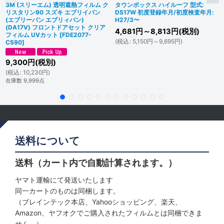
3M (スリーエム) 透明遮熱フィルム ク
タウンボックス ハイルーフ 型式:
リスタリン90 スズキ エブリイバン
DS17W 初度登録年月/初度検査年月:
(エブリーバン エブリィバン)
H27/3〜
(DA17V) フロントドアセット クリア
4,681
円
～8,813
円
(税別)
フィルム UVカット
[
FDE2077-
(
税込
:
5,150
円
～9,695
円
)
CS90
]
9,300
円
(税別)
(
税込
:
10,230
円
)
在庫数 9,999点
送料について
送料（カート内で自動計算されます。）
ヤマト運輸にて発送いたします
同一カートのものは同梱します。
（ブレインテック本店、Yahooショッピング、楽天、
Amazon、ヤフオクでご購入されたフィルムとは同梱できま
せん。）