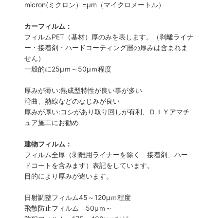
micron(ミクロン）=µm（マイクロメートル）
カーフィルム：
フィルムPET（基材）厚のみを表します。（剥離ライナ
ー・接着剤・ハードコーティング層の厚みは含まれま
せん）
一般的に25µｍ～50µｍ程度
厚みが薄い:熱成型特性が良い事が多い
湾曲、熱線などのなじみが良い
厚みが厚い:コシがあり取り回しが有利、ＤＩＹアマチ
ュア施工にお勧め
建物フィルム：
フィルム全厚（剥離用ライナーを除く 接着剤、ハー
ドコートを含みます）表記をしています。
目的により厚みが違います。
日射調整フィルム45～120µｍ程度
飛散防止フィルム 50µｍ～