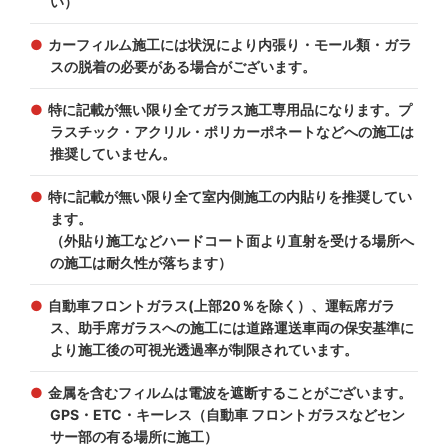
い）
カーフィルム施工には状況により内張り・モール類・ガラ
スの脱着の必要がある場合がございます。
特に記載が無い限り全てガラス施工専用品になります。プ
ラスチック・アクリル・ポリカーポネートなどへの施工は
推奨していません。
特に記載が無い限り全て室内側施工の内貼りを推奨してい
ます。
（外貼り施工などハードコート面より直射を受ける場所へ
の施工は耐久性が落ちます）
自動車フロントガラス(上部20％を除く）、運転席ガラ
ス、助手席ガラスへの施工には道路運送車両の保安基準に
より施工後の可視光透過率が制限されています。
金属を含むフィルムは電波を遮断することがございます。
GPS・ETC・キーレス（自動車 フロントガラスなどセン
サー部の有る場所に施工）