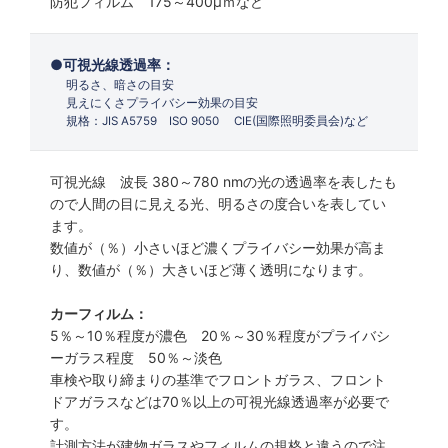
防犯フィルム 175～400µｍなど
可視光線透過率：
明るさ、暗さの目安
見えにくさプライバシー効果の目安
規格：JIS A5759 ISO 9050 CIE(国際照明委員会)など
可視光線 波長 380～780 nmの光の透過率を表したも
ので人間の目に見える光、明るさの度合いを表してい
ます。
数値が（％）小さいほど濃くプライバシー効果が高ま
り、数値が（％）大きいほど薄く透明になります。
カーフィルム：
5％～10％程度が濃色 20％～30％程度がプライバシ
ーガラス程度 50％～淡色
車検や取り締まりの基準でフロントガラス、フロント
ドアガラスなどは70％以上の可視光線透過率が必要で
す。
計測方法が建物ガラスやフィルムの規格と違うので注