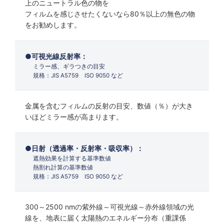
上のニュートラル色の物を
フィルムを感じさせたくないなら80％以上の無色の物
をお勧めします。
可視光線反射率：
ミラー感、ギラつきの目安
規格：JIS A5759 ISO 9050 など
金属を含むフィルムの反射の目安、数値（％）が大き
いほどミラー感が高まります。
日射（透過率・反射率・吸収率）：
遮熱効果を計算する基準数値
熱割れ計算の基準数値
規格：JIS A5759 ISO 9050 など
300～2500 nmの紫外線～可視光線～赤外線領域の光
線を、地表に届く太陽熱のエネルギー分布（重課係