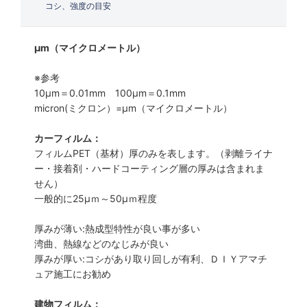
コシ、強度の目安
μm（マイクロメートル）
※参考
10μm＝0.01mm 100μm＝0.1mm
micron(ミクロン）=µm（マイクロメートル）
カーフィルム：
フィルムPET（基材）厚のみを表します。（剥離ライナ
ー・接着剤・ハードコーティング層の厚みは含まれま
せん）
一般的に25µｍ～50µｍ程度
厚みが薄い:熱成型特性が良い事が多い
湾曲、熱線などのなじみが良い
厚みが厚い:コシがあり取り回しが有利、ＤＩＹアマチ
ュア施工にお勧め
建物フィルム：