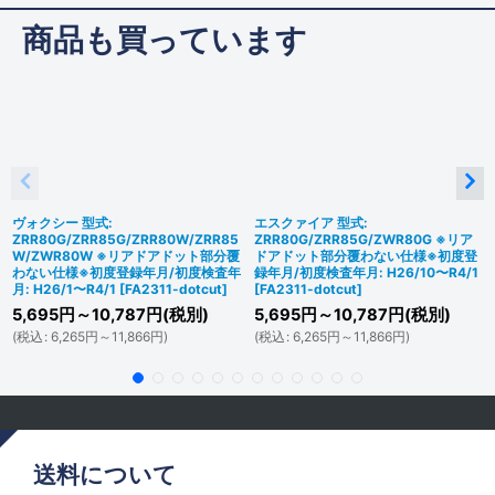
商品も買っています
ヴォクシー 型式:
エスクァイア 型式:
ZRR80G/ZRR85G/ZRR80W/ZRR85
ZRR80G/ZRR85G/ZWR80G ※リア
W/ZWR80W ※リアドアドット部分覆
ドアドット部分覆わない仕様※初度登
わない仕様※初度登録年月/初度検査年
録年月/初度検査年月: H26/10〜R4/1
月: H26/1〜R4/1
[
FA2311-dotcut
]
[
FA2311-dotcut
]
5,695
円
～10,787
円
(税別)
5,695
円
～10,787
円
(税別)
(
税込
:
6,265
円
～11,866
円
)
(
税込
:
6,265
円
～11,866
円
)
送料について