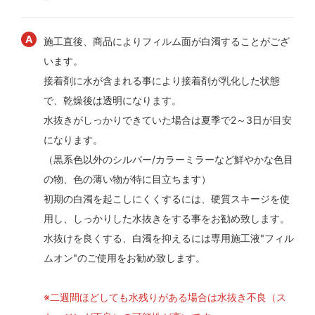
施工直後、商品によりフィルム面が白濁することがござ
います。
接着剤に水が含まれる事により接着剤が乳化した状態
で、乾燥後は透明になります。
水抜きがしっかりできていた場合は夏季で2～3日が目安
になります。
（黒系色以外のシルバー/カラーミラーなど鮮やかな色目
の物、色の薄い物が特に目立ちます）
初期の白濁を起こしにくくするには、硬質スキージを使
用し、しっかりした水抜きをする事をお勧め致します。
水抜けを良くする、白濁を抑えるには専用施工液"フィル
ムオン"のご使用をお勧め致します。
※二週間ほどしても水残りがある場合は水抜き不良（ス