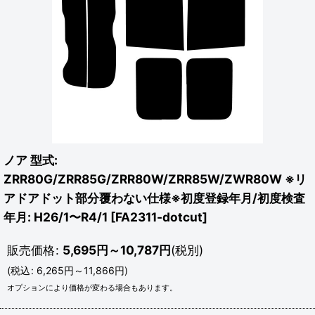
ノア 型式:
ZRR80G/ZRR85G/ZRR80W/ZRR85W/ZWR80W ※リ
アドアドット部分覆わない仕様※初度登録年月/初度検査
年月: H26/1〜R4/1
[
FA2311-dotcut
]
販売価格
:
5,695
円
～10,787
円
(税別)
(
税込
:
6,265
円
～11,866
円
)
オプションにより価格が変わる場合もあります。