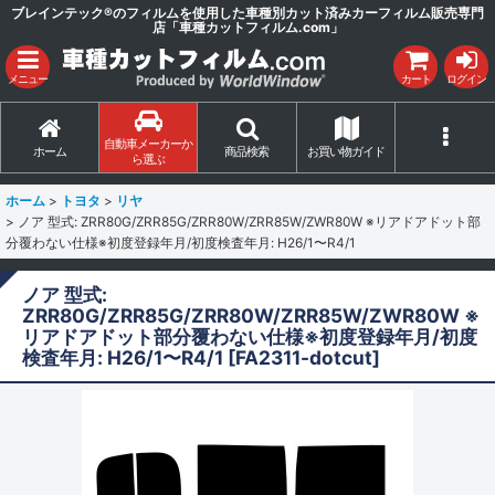
ブレインテック®のフィルムを使用した車種別カット済みカーフィルム販売専門
店「車種カットフィルム.com」
メニュー
カート
ログイン
自動車メーカーか
ホーム
商品検索
お買い物ガイド
ら選ぶ
ホーム
>
トヨタ
>
リヤ
>
ノア 型式: ZRR80G/ZRR85G/ZRR80W/ZRR85W/ZWR80W ※リアドアドット部
分覆わない仕様※初度登録年月/初度検査年月: H26/1〜R4/1
ノア 型式:
ZRR80G/ZRR85G/ZRR80W/ZRR85W/ZWR80W ※
リアドアドット部分覆わない仕様※初度登録年月/初度
検査年月: H26/1〜R4/1
[
FA2311-dotcut
]