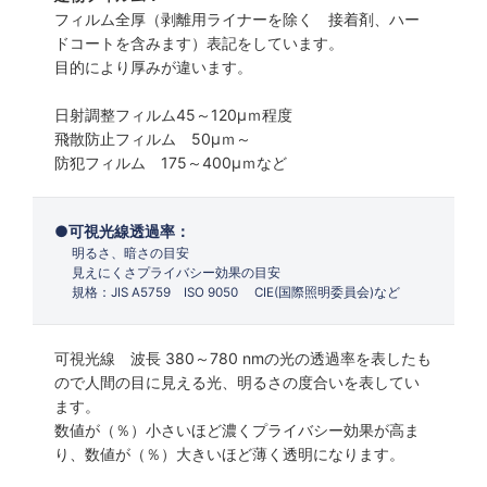
フィルム全厚（剥離用ライナーを除く 接着剤、ハー
ドコートを含みます）表記をしています。
目的により厚みが違います。
日射調整フィルム45～120µｍ程度
飛散防止フィルム 50µｍ～
防犯フィルム 175～400µｍなど
可視光線透過率：
明るさ、暗さの目安
見えにくさプライバシー効果の目安
規格：JIS A5759 ISO 9050 CIE(国際照明委員会)など
可視光線 波長 380～780 nmの光の透過率を表したも
ので人間の目に見える光、明るさの度合いを表してい
ます。
数値が（％）小さいほど濃くプライバシー効果が高ま
り、数値が（％）大きいほど薄く透明になります。