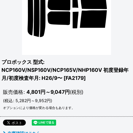
プロボックス 型式:
NCP160V/NSP160V/NCP165V/NHP160V 初度登録年
月/初度検査年月: H26/9〜
[
FA2179
]
販売価格
:
4,801
円
～9,047
円
(税別)
(
税込
:
5,282
円
～9,952
円
)
オプションにより価格が変わる場合もあります。