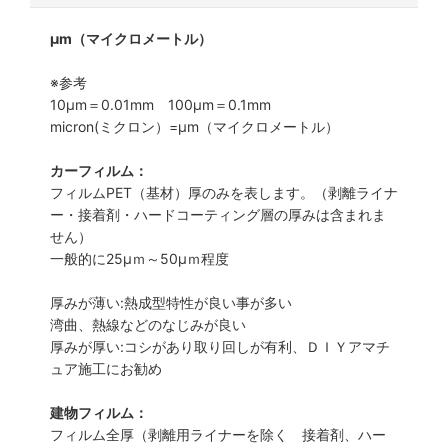
μm（マイクロメートル）
※参考
10μm＝0.01mm 100μm＝0.1mm
micron(ミクロン）=µm（マイクロメートル）
カーフィルム：
フィルムPET（基材）厚のみを表します。（剥離ライナ
ー・接着剤・ハードコーティング層の厚みは含まれま
せん）
一般的に25µｍ～50µｍ程度
厚みが薄い:熱成型特性が良い事が多い
湾曲、熱線などのなじみが良い
厚みが厚い:コシがあり取り回しが有利、ＤＩＹアマチ
ュア施工にお勧め
建物フィルム：
フィルム全厚（剥離用ライナーを除く 接着剤、ハー