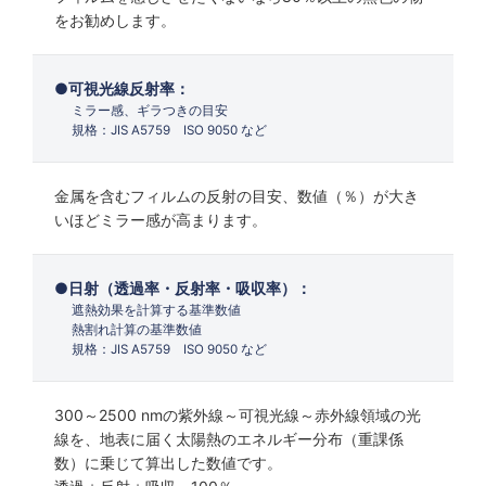
をお勧めします。
可視光線反射率：
ミラー感、ギラつきの目安
規格：JIS A5759 ISO 9050 など
金属を含むフィルムの反射の目安、数値（％）が大き
いほどミラー感が高まります。
日射（透過率・反射率・吸収率）：
遮熱効果を計算する基準数値
熱割れ計算の基準数値
規格：JIS A5759 ISO 9050 など
300～2500 nmの紫外線～可視光線～赤外線領域の光
線を、地表に届く太陽熱のエネルギー分布（重課係
数）に乗じて算出した数値です。