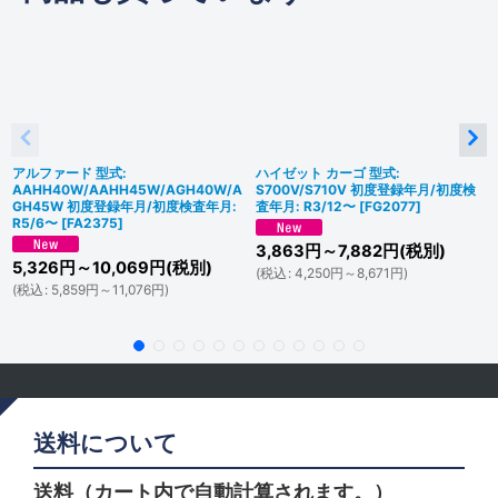
アルファード 型式:
ハイゼット カーゴ 型式:
AAHH40W/AAHH45W/AGH40W/A
S700V/S710V 初度登録年月/初度検
GH45W 初度登録年月/初度検査年月:
査年月: R3/12〜
[
FG2077
]
R5/6〜
[
FA2375
]
3,863
円
～7,882
円
(税別)
5,326
円
～10,069
円
(税別)
(
税込
:
4,250
円
～8,671
円
)
(
税込
:
5,859
円
～11,076
円
)
送料について
送料（カート内で自動計算されます。）