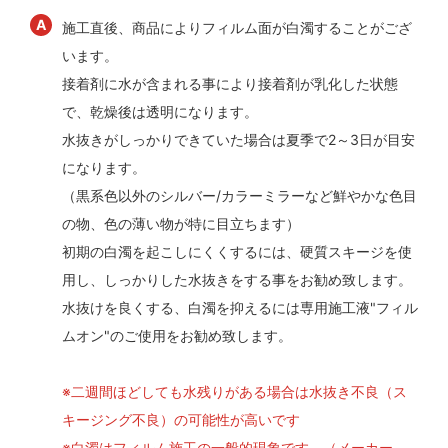
施工直後、商品によりフィルム面が白濁することがござ
います。
接着剤に水が含まれる事により接着剤が乳化した状態
で、乾燥後は透明になります。
水抜きがしっかりできていた場合は夏季で2～3日が目安
になります。
（黒系色以外のシルバー/カラーミラーなど鮮やかな色目
の物、色の薄い物が特に目立ちます）
初期の白濁を起こしにくくするには、硬質スキージを使
用し、しっかりした水抜きをする事をお勧め致します。
水抜けを良くする、白濁を抑えるには専用施工液"フィル
ムオン"のご使用をお勧め致します。
※二週間ほどしても水残りがある場合は水抜き不良（ス
キージング不良）の可能性が高いです
※白濁はフィルム施工の一般的現象です。（メーカー、