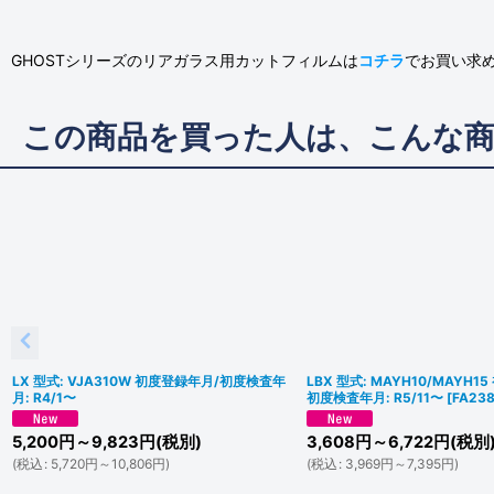
GHOSTシリーズのリアガラス用カットフィルムは
コチラ
でお買い求
この商品を買った人は、こんな
LX 型式: VJA310W 初度登録年月/初度検査年
LBX 型式: MAYH10/MAYH1
月: R4/1〜
初度検査年月: R5/11〜
[
FA238
5,200
円
～9,823
円
(税別)
3,608
円
～6,722
円
(税別
(
税込
:
5,720
円
～10,806
円
)
(
税込
:
3,969
円
～7,395
円
)