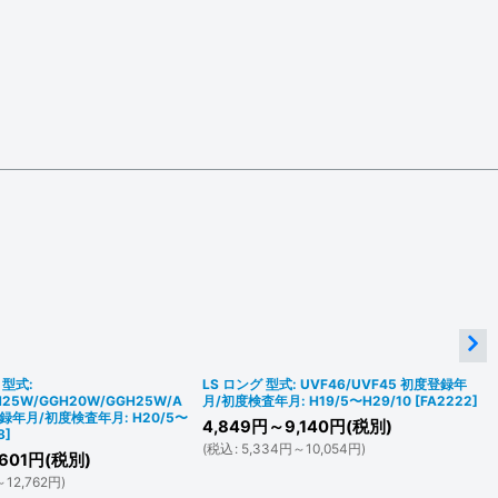
型式:
LS ロング 型式: UVF46/UVF45 初度登録年
H25W/GGH20W/GGH25W/A
月/初度検査年月: H19/5〜H29/10
[
FA2222
]
登録年月/初度検査年月: H20/5〜
4,849
円
～9,140
円
(税別)
8
]
(
税込
:
5,334
円
～10,054
円
)
,601
円
(税別)
～12,762
円
)