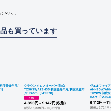
めください。
商品も買っています
5 初度登録年月/
クラウン クロスオーバー 型式:
ヴェルファイア 
1
]
TZSH35/AZSH35 初度登録年月/初度検査年
ANH20W/AN
月: R4/7〜
[
FA2370
]
TH20W 初度
H27/1
[
FA203
)
6,112
円
～11
4,853
円
～9,147
円
(税別)
(
税込
:
6,724
円
(
税込
:
5,339
円
～10,062
円
)