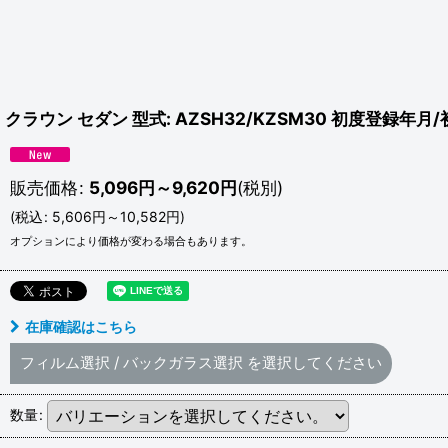
クラウン セダン 型式: AZSH32/KZSM30 初度登録年月/
販売価格
:
5,096
円
～9,620
円
(税別)
(
税込
:
5,606
円
～10,582
円
)
オプションにより価格が変わる場合もあります。
在庫確認はこちら
フィルム選択
/
バックガラス選択
を選択してください
数量
: