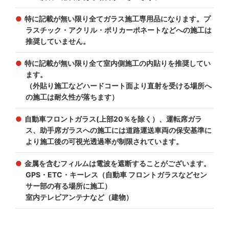
特に記載が無い限り全てガラス施工専用品になります。プ
ラスチック・アクリル・ポリカーポネートなどへの施工は
推奨していません。
特に記載が無い限り全て室内側施工の内貼りを推奨してい
ます。
（外貼り施工などハードコート面より直射を受ける場所へ
の施工は耐久性が落ちます）
自動車フロントガラス(上部20％を除く）、運転席ガラ
ス、助手席ガラスへの施工には道路運送車両の保安基準に
より施工後の可視光透過率が制限されています。
金属を含むフィルムは電波を遮断することがございます。
GPS・ETC・キーレス（自動車 フロントガラスなどセン
サー部の有る場所に施工）
室内テレビアンテナなど（建物）