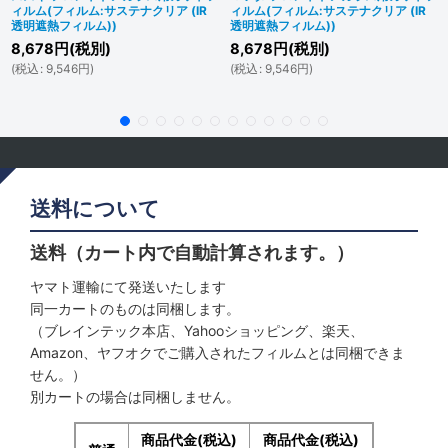
ィルム(フィルム:サステナクリア (IR
ィルム(フィルム:サステナクリア (IR
透明遮熱フィルム))
透明遮熱フィルム))
8,678
円
(税別)
8,678
円
(税別)
(
税込
:
9,546
円
)
(
税込
:
9,546
円
)
送料について
送料（カート内で自動計算されます。）
ヤマト運輸にて発送いたします
同一カートのものは同梱します。
（ブレインテック本店、Yahooショッピング、楽天、
Amazon、ヤフオクでご購入されたフィルムとは同梱できま
せん。）
別カートの場合は同梱しません。
商品代金(税込)
商品代金(税込)