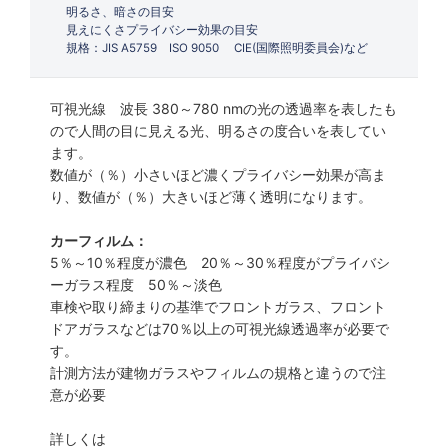
明るさ、暗さの目安
見えにくさプライバシー効果の目安
規格：JIS A5759 ISO 9050 CIE(国際照明委員会)など
可視光線 波長 380～780 nmの光の透過率を表したも
ので人間の目に見える光、明るさの度合いを表してい
ます。
数値が（％）小さいほど濃くプライバシー効果が高ま
り、数値が（％）大きいほど薄く透明になります。
カーフィルム：
5％～10％程度が濃色 20％～30％程度がプライバシ
ーガラス程度 50％～淡色
車検や取り締まりの基準でフロントガラス、フロント
ドアガラスなどは70％以上の可視光線透過率が必要で
す。
計測方法が建物ガラスやフィルムの規格と違うので注
意が必要
詳しくは