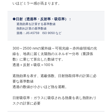
いほどミラー感が高まります。
日射（透過率・反射率・吸収率）：
遮熱効果を計算する基準数値
熱割れ計算の基準数値
規格：JIS A5759 ISO 9050 など
300～2500 nmの紫外線～可視光線～赤外線領域の光
線を、地表に届く太陽熱のエネルギー分布（重課係
数）に乗じて算出した数値です。
透過＋反射＋吸収＝100％
遮熱効果を表す、遮蔽係数、日射熱取得率の計算に必
要な基準数値
透過の数値が小さいほど熱を遮断。
日射吸収率：ガラスに吸収される熱量を表し熱割れリ
スクの計算に必要