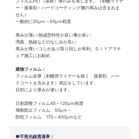
フィルムPET（基材）厚のみを表します。（剥離ライナ
ー・接着剤・ハードコーティング層の厚みは含まれま
せん）
一般的に25µｍ～50µｍ程度
厚みが薄い:熱成型特性が良い事が多い
湾曲、熱線などのなじみが良い
厚みが厚い:コシがあり取り回しが有利、ＤＩＹアマチ
ュア施工にお勧め
建物フィルム：
フィルム全厚（剥離用ライナーを除く 接着剤、ハー
ドコートを含みます）表記をしています。
目的により厚みが違います。
日射調整フィルム45～120µｍ程度
飛散防止フィルム 50µｍ～
防犯フィルム 175～400µｍなど
可視光線透過率：