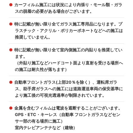
カーフィルム施工には状況により内張り・モール類・ガラ
スの脱着の必要がある場合がございます。
特に記載が無い限り全てガラス施工専用品になります。プ
ラスチック・アクリル・ポリカーポネートなどへの施工は
推奨していません。
特に記載が無い限り全て室内側施工の内貼りを推奨してい
ます。
（外貼り施工などハードコート面より直射を受ける場所へ
の施工は耐久性が落ちます）
自動車フロントガラス(上部20％を除く）、運転席ガラ
ス、助手席ガラスへの施工には道路運送車両の保安基準に
より施工後の可視光透過率が制限されています。
金属を含むフィルムは電波を遮断することがございます。
GPS・ETC・キーレス（自動車 フロントガラスなどセン
サー部の有る場所に施工）
室内テレビアンテナなど（建物）