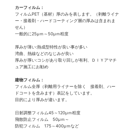
カーフィルム：
フィルムPET（基材）厚のみを表します。（剥離ライナ
ー・接着剤・ハードコーティング層の厚みは含まれま
せん）
一般的に25µｍ～50µｍ程度
厚みが薄い:熱成型特性が良い事が多い
湾曲、熱線などのなじみが良い
厚みが厚い:コシがあり取り回しが有利、ＤＩＹアマチ
ュア施工にお勧め
建物フィルム：
フィルム全厚（剥離用ライナーを除く 接着剤、ハー
ドコートを含みます）表記をしています。
目的により厚みが違います。
日射調整フィルム45～120µｍ程度
飛散防止フィルム 50µｍ～
防犯フィルム 175～400µｍなど