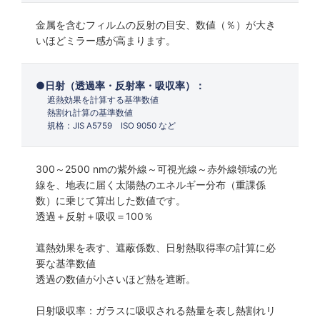
金属を含むフィルムの反射の目安、数値（％）が大き
いほどミラー感が高まります。
日射（透過率・反射率・吸収率）：
遮熱効果を計算する基準数値
熱割れ計算の基準数値
規格：JIS A5759 ISO 9050 など
300～2500 nmの紫外線～可視光線～赤外線領域の光
線を、地表に届く太陽熱のエネルギー分布（重課係
数）に乗じて算出した数値です。
透過＋反射＋吸収＝100％
遮熱効果を表す、遮蔽係数、日射熱取得率の計算に必
要な基準数値
透過の数値が小さいほど熱を遮断。
日射吸収率：ガラスに吸収される熱量を表し熱割れリ