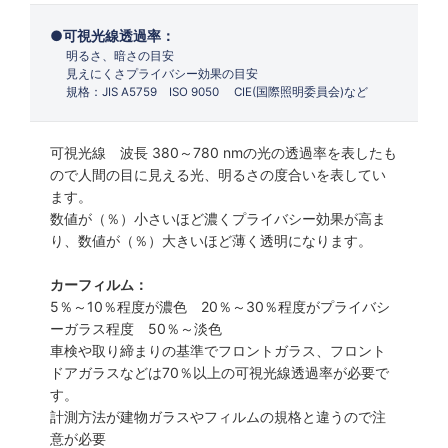
可視光線透過率：
明るさ、暗さの目安
見えにくさプライバシー効果の目安
規格：JIS A5759 ISO 9050 CIE(国際照明委員会)など
可視光線 波長 380～780 nmの光の透過率を表したも
ので人間の目に見える光、明るさの度合いを表してい
ます。
数値が（％）小さいほど濃くプライバシー効果が高ま
り、数値が（％）大きいほど薄く透明になります。
カーフィルム：
5％～10％程度が濃色 20％～30％程度がプライバシ
ーガラス程度 50％～淡色
車検や取り締まりの基準でフロントガラス、フロント
ドアガラスなどは70％以上の可視光線透過率が必要で
す。
計測方法が建物ガラスやフィルムの規格と違うので注
意が必要