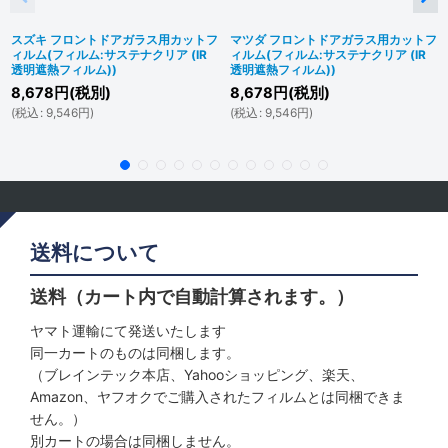
スズキ フロントドアガラス用カットフ
マツダ フロントドアガラス用カットフ
ィルム(フィルム:サステナクリア (IR
ィルム(フィルム:サステナクリア (IR
透明遮熱フィルム))
透明遮熱フィルム))
8,678
円
(税別)
8,678
円
(税別)
(
税込
:
9,546
円
)
(
税込
:
9,546
円
)
送料について
送料（カート内で自動計算されます。）
ヤマト運輸にて発送いたします
同一カートのものは同梱します。
（ブレインテック本店、Yahooショッピング、楽天、
Amazon、ヤフオクでご購入されたフィルムとは同梱できま
せん。）
別カートの場合は同梱しません。