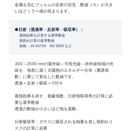
金属を含むフィルムの反射の目安、数値（％）が大き
いほどミラー感が高まります。
日射（透過率・反射率・吸収率）：
遮熱効果を計算する基準数値
熱割れ計算の基準数値
規格：JIS A5759 ISO 9050 など
300～2500 nmの紫外線～可視光線～赤外線領域の光
線を、地表に届く太陽熱のエネルギー分布（重課係
数）に乗じて算出した数値です。
透過＋反射＋吸収＝100％
遮熱効果を表す、遮蔽係数、日射熱取得率の計算に必
要な基準数値
透過の数値が小さいほど熱を遮断。
日射吸収率：ガラスに吸収される熱量を表し熱割れリ
スクの計算に必要