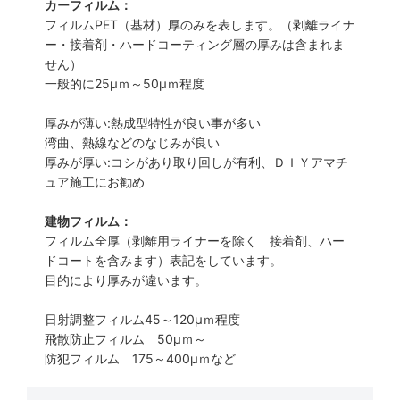
カーフィルム：
フィルムPET（基材）厚のみを表します。（剥離ライナ
ー・接着剤・ハードコーティング層の厚みは含まれま
せん）
一般的に25µｍ～50µｍ程度
厚みが薄い:熱成型特性が良い事が多い
湾曲、熱線などのなじみが良い
厚みが厚い:コシがあり取り回しが有利、ＤＩＹアマチ
ュア施工にお勧め
建物フィルム：
フィルム全厚（剥離用ライナーを除く 接着剤、ハー
ドコートを含みます）表記をしています。
目的により厚みが違います。
日射調整フィルム45～120µｍ程度
飛散防止フィルム 50µｍ～
防犯フィルム 175～400µｍなど