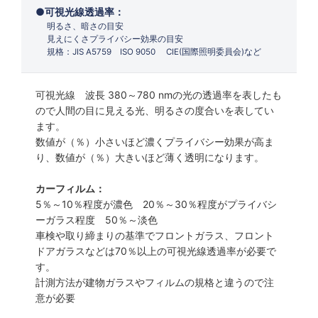
可視光線透過率：
明るさ、暗さの目安
見えにくさプライバシー効果の目安
規格：JIS A5759 ISO 9050 CIE(国際照明委員会)など
可視光線 波長 380～780 nmの光の透過率を表したも
ので人間の目に見える光、明るさの度合いを表してい
ます。
数値が（％）小さいほど濃くプライバシー効果が高ま
り、数値が（％）大きいほど薄く透明になります。
カーフィルム：
5％～10％程度が濃色 20％～30％程度がプライバシ
ーガラス程度 50％～淡色
車検や取り締まりの基準でフロントガラス、フロント
ドアガラスなどは70％以上の可視光線透過率が必要で
す。
計測方法が建物ガラスやフィルムの規格と違うので注
意が必要