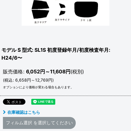
モデル S 型式: SL1S 初度登録年月/初度検査年月:
H24/6〜
販売価格
:
6,052
円
～11,608
円
(税別)
(
税込
:
6,658
円
～12,769
円
)
オプションにより価格が変わる場合もあります。
在庫確認はこちら
フィルム選択
を選択してください