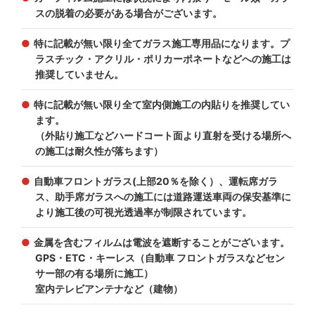
スの脱着の必要がある場合がございます。
特に記載が無い限り全てガラス施工専用品になります。プ
ラスチック・アクリル・ポリカーポネートなどへの施工は
推奨していません。
特に記載が無い限り全て室内側施工の内貼りを推奨してい
ます。
（外貼り施工などハードコート面より直射を受ける場所へ
の施工は耐久性が落ちます）
自動車フロントガラス(上部20％を除く）、運転席ガラ
ス、助手席ガラスへの施工には道路運送車両の保安基準に
より施工後の可視光透過率が制限されています。
金属を含むフィルムは電波を遮断することがございます。
GPS・ETC・キーレス（自動車 フロントガラスなどセン
サー部の有る場所に施工）
室内テレビアンテナなど（建物）