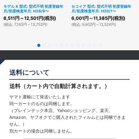
モデル X 型式: 型式不明 初度登録年
セコイア 型式: 型式不明 初度登録年
月/初度検査年月: H28/9〜
月/初度検査年月: H20/1〜
6,511
円
～12,501
円
(税別)
6,001
円
～11,385
円
(税別)
(
税込
:
7,163
円
～13,752
円
)
(
税込
:
6,602
円
～12,524
円
)
送料について
送料（カート内で自動計算されます。）
ヤマト運輸にて発送いたします
同一カートのものは同梱します。
（ブレインテック本店、Yahooショッピング、楽天、
Amazon、ヤフオクでご購入されたフィルムとは同梱できま
せん。）
別カートの場合は同梱しません。