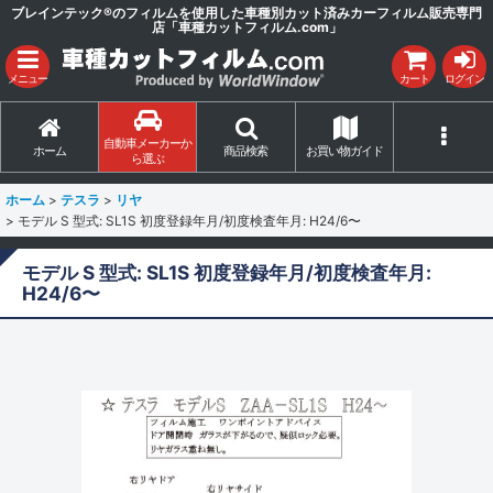
ブレインテック®のフィルムを使用した車種別カット済みカーフィルム販売専門
店「車種カットフィルム.com」
メニュー
カート
ログイン
自動車メーカーか
ホーム
商品検索
お買い物ガイド
ら選ぶ
ホーム
>
テスラ
>
リヤ
>
モデル S 型式: SL1S 初度登録年月/初度検査年月: H24/6〜
モデル S 型式: SL1S 初度登録年月/初度検査年月:
H24/6〜