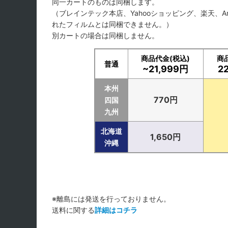
同一カートのものは同梱します。
（ブレインテック本店、Yahooショッピング、楽天、A
れたフィルムとは同梱できません。）
別カートの場合は同梱しません。
商品代金(税込)
商
普通
~21,999円
2
本州
770円
四国
九州
北海道
1,650円
沖縄
※離島には発送を行っておりません。
送料に関する
詳細はコチラ