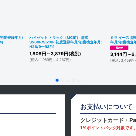
S 初度登録年月/
ハイゼット トラック（MC前） 型式:
ミラ イース 型式
4
]
S500P/S510P 初度登録年月/初度検査年月:
年月/初度検査年月
H26/9〜R3/11
1,808
円
～3,879
円
(税別)
)
3,144
円
～6,
(
税込
:
1,989
円
～4,267
円
)
(
税込
:
3,459
円
お支払いについて
クレジットカード・Pa
1％ポイントバック対象です