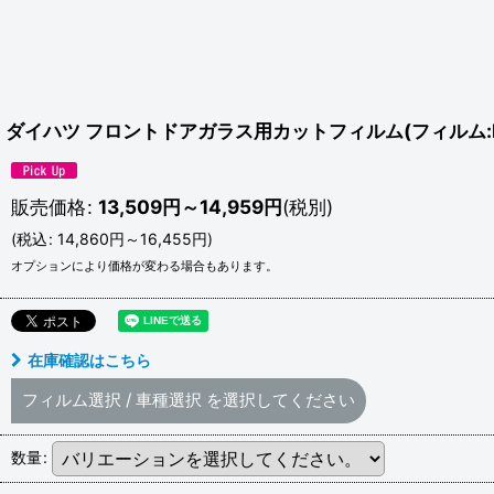
ダイハツ フロントドアガラス用カットフィルム(フィルム:Pu
販売価格
:
13,509
円
～14,959
円
(税別)
(
税込
:
14,860
円
～16,455
円
)
オプションにより価格が変わる場合もあります。
在庫確認はこちら
フィルム選択
/
車種選択
を選択してください
数量
: