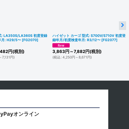
: LA350S/LA360S 初度登録
ハイゼット カーゴ 型式: S700V/S710V 初度登
: H29/5〜
[
FG2070
]
録年月/初度検査年月: R3/12〜
[
FG2077
]
482
円
(税別)
3,863
円
～7,882
円
(税別)
～7,131
円
)
(
税込
:
4,250
円
～8,671
円
)
yPayオンライン
。