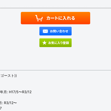
ゴースト))
月: H17/5〜R3/12
 R3/12〜
7