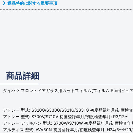
返品特約に関する重要事項
商品詳細
ダイハツ フロントドアガラス用カットフィルム(フィルム:Pure(ピュア
アトレー 型式: S320G/S330G/S321G/S331G 初度登録年月/初度検査年
アトレー 型式: S700V/S710V 初度登録年月/初度検査年月: R3/12〜
アトレー デッキバン 型式: S700W/S710W 初度登録年月/初度検査年月:
アルティス 型式: AVV50N 初度登録年月/初度検査年月: H24/5〜H29/