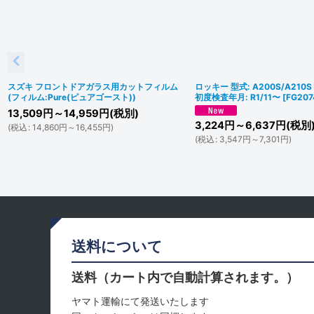
スズキ フロントドアガラス用カットフィルム
ロッキー 型式: A200S/A210
(フィルム:Pure(ピュアゴースト))
初度検査年月: R1/11〜
[
FG207
13,509
円
～14,959
円
(税別)
3,224
円
～6,637
円
(税別
(
税込
:
14,860
円
～16,455
円
)
(
税込
:
3,547
円
～7,301
円
)
送料について
送料（カート内で自動計算されます。）
ヤマト運輸にて発送いたします