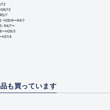
/12
26/12
R5/7
H28/9〜R4/7
 R4/7〜
8〜H29/3
H21/4
商品も買っています