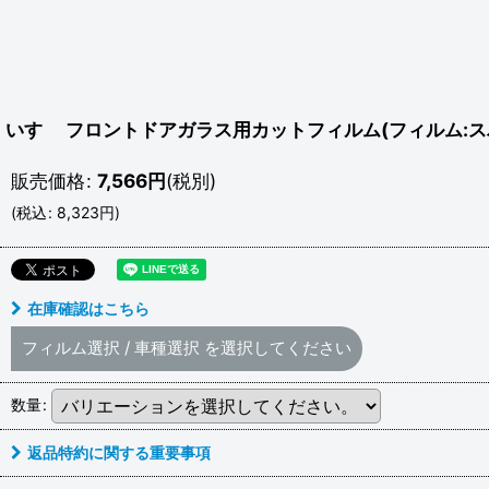
いすゞ フロントドアガラス用カットフィルム(フィルム:ス
販売価格
:
7,566
円
(税別)
(
税込
:
8,323
円
)
在庫確認はこちら
フィルム選択
/
車種選択
を選択してください
数量
:
返品特約に関する重要事項