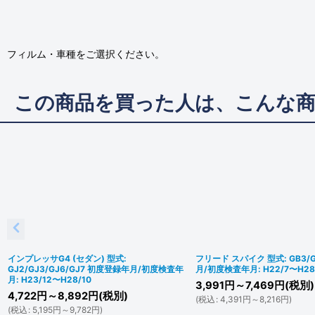
フィルム・車種をご選択ください。
この商品を買った人は、こんな
インプレッサG4 (セダン) 型式:
フリード スパイク 型式: GB3/
GJ2/GJ3/GJ6/GJ7 初度登録年月/初度検査年
月/初度検査年月: H22/7〜H28
月: H23/12〜H28/10
3,991
円
～7,469
円
(税別)
4,722
円
～8,892
円
(税別)
(
税込
:
4,391
円
～8,216
円
)
(
税込
:
5,195
円
～9,782
円
)