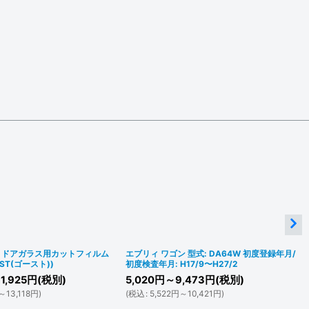
トドアガラス用カットフィルム
エブリィ ワゴン 型式: DA64W 初度登録年月/
ST(ゴースト))
初度検査年月: H17/9〜H27/2
1,925
円
(税別)
5,020
円
～9,473
円
(税別)
～13,118
円
)
(
税込
:
5,522
円
～10,421
円
)