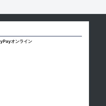
yPayオンライン
。