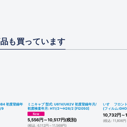
商品も買っています
GB4 初度登録年
ミニキャブ 型式: U61V/U62V 初度登録年月/
いすゞ フロン
/9
初度検査年月: H11/2〜H26/2
[
FI2050
]
(フィルム:GHO
10,732
円
～1
5,556
円
～10,517
円
(税別)
(
税込
:
11,806
円
(
税込
:
6,112
円
～11,569
円
)