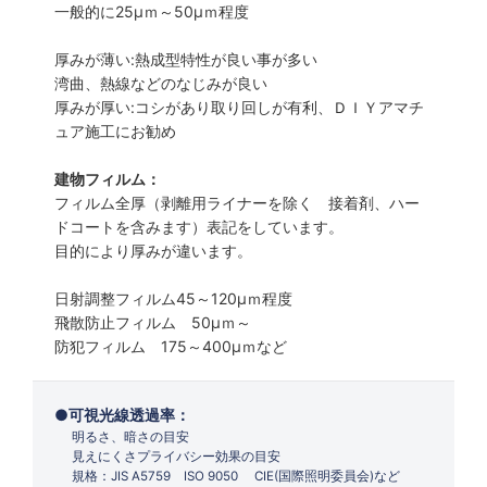
一般的に25µｍ～50µｍ程度
厚みが薄い:熱成型特性が良い事が多い
湾曲、熱線などのなじみが良い
厚みが厚い:コシがあり取り回しが有利、ＤＩＹアマチ
ュア施工にお勧め
建物フィルム：
フィルム全厚（剥離用ライナーを除く 接着剤、ハー
ドコートを含みます）表記をしています。
目的により厚みが違います。
日射調整フィルム45～120µｍ程度
飛散防止フィルム 50µｍ～
防犯フィルム 175～400µｍなど
可視光線透過率：
明るさ、暗さの目安
見えにくさプライバシー効果の目安
規格：JIS A5759 ISO 9050 CIE(国際照明委員会)など