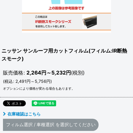
ニッサン サンルーフ用カットフィルム(フィルム:IR断熱
スモーク)
販売価格
:
2,264
円
～5,232
円
(税別)
(
税込
:
2,491
円
～5,756
円
)
オプションにより価格が変わる場合もあります。
在庫確認はこちら
フィルム選択
/
車種選択
を選択してください