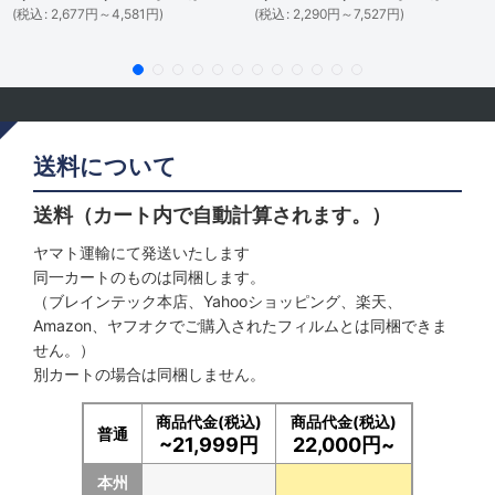
(
税込
:
2,677
円
～4,581
円
)
(
税込
:
2,290
円
～7,527
円
)
送料について
送料（カート内で自動計算されます。）
ヤマト運輸にて発送いたします
同一カートのものは同梱します。
（ブレインテック本店、Yahooショッピング、楽天、
Amazon、ヤフオクでご購入されたフィルムとは同梱できま
せん。）
別カートの場合は同梱しません。
商品代金(税込)
商品代金(税込)
普通
~21,999円
22,000円~
本州