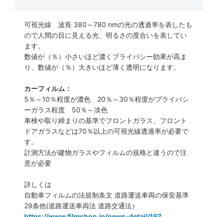
可視光線 波長 380～780 nmの光の透過率を表したも
ので人間の目に見える光、明るさの度合いを表してい
ます。
数値が（％）小さいほど濃くプライバシー効果が高ま
り、数値が（％）大きいほど薄く透明になります。
カーフィルム：
5％～10％程度が濃色 20％～30％程度がプライバシ
ーガラス程度 50％～淡色
車検や取り締まりの基準でフロントガラス、フロント
ドアガラスなどは70％以上の可視光線透過率が必要で
す。
計測方法が建物ガラスやフィルムの規格と違うので注
意が必要
詳しくは
自動車フィルムの法規制条文 道路運送車両の保安基準
29条他(道路運送車両法 道路交通法）
https://www.filmshop.jp/news-detail/197