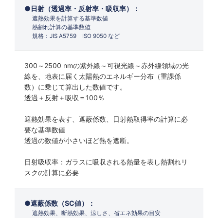
日射（透過率・反射率・吸収率）：
遮熱効果を計算する基準数値
熱割れ計算の基準数値
規格：JIS A5759 ISO 9050 など
300～2500 nmの紫外線～可視光線～赤外線領域の光
線を、地表に届く太陽熱のエネルギー分布（重課係
数）に乗じて算出した数値です。
透過＋反射＋吸収＝100％
遮熱効果を表す、遮蔽係数、日射熱取得率の計算に必
要な基準数値
透過の数値が小さいほど熱を遮断。
日射吸収率：ガラスに吸収される熱量を表し熱割れリ
スクの計算に必要
遮蔽係数（SC値）：
遮熱効果、断熱効果、涼しさ、省エネ効果の目安