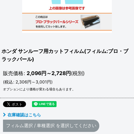
ホンダ サンルーフ用カットフィルム(フィルム:プロ・ブ
ラックパール)
販売価格
:
2,096
円
～2,728
円
(税別)
(
税込
:
2,306
円
～3,001
円
)
オプションにより価格が変わる場合もあります。
在庫確認はこちら
フィルム選択
/
車種選択
を選択してください