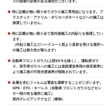
スの脱着の必要がある場合がございます。
特に記載が無い限り全てガラス施工専用品になります。プ
ラスチック・アクリル・ポリカーポネートなどへの施工は
推奨していません。
特に記載が無い限り全て室内側施工の内貼りを推奨してい
ます。
（外貼り施工などハードコート面より直射を受ける場所へ
の施工は耐久性が落ちます）
自動車フロントガラス(上部20％を除く）、運転席ガラ
ス、助手席ガラスへの施工には道路運送車両の保安基準に
より施工後の可視光透過率が制限されています。
金属を含むフィルムは電波を遮断することがございます。
GPS・ETC・キーレス（自動車 フロントガラスなどセン
サー部の有る場所に施工）
室内テレビアンテナなど（建物）