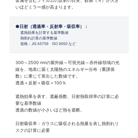
金属を含むフィルムの反射の目安、数値（％）が大き
いほどミラー感が高まります。
日射（透過率・反射率・吸収率）：
遮熱効果を計算する基準数値
熱割れ計算の基準数値
規格：JIS A5759 ISO 9050 など
300～2500 nmの紫外線～可視光線～赤外線領域の光
線を、地表に届く太陽熱のエネルギー分布（重課係
数）に乗じて算出した数値です。
透過＋反射＋吸収＝100％
遮熱効果を表す、遮蔽係数、日射熱取得率の計算に必
要な基準数値
透過の数値が小さいほど熱を遮断。
日射吸収率：ガラスに吸収される熱量を表し熱割れリ
スクの計算に必要