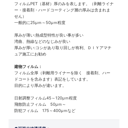
フィルムPET（基材）厚のみを表します。（剥離ライナ
ー・接着剤・ハードコーティング層の厚みは含まれま
せん）
一般的に25µｍ～50µｍ程度
厚みが薄い:熱成型特性が良い事が多い
湾曲、熱線などのなじみが良い
厚みが厚い:コシがあり取り回しが有利、ＤＩＹアマチ
ュア施工にお勧め
建物フィルム：
フィルム全厚（剥離用ライナーを除く 接着剤、ハー
ドコートを含みます）表記をしています。
目的により厚みが違います。
日射調整フィルム45～120µｍ程度
飛散防止フィルム 50µｍ～
防犯フィルム 175～400µｍなど