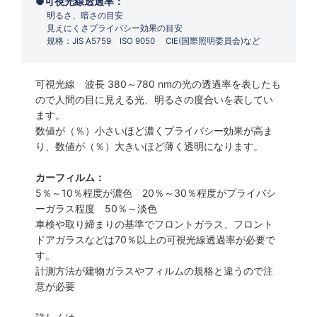
可視光線透過率：
明るさ、暗さの目安
見えにくさプライバシー効果の目安
規格：JIS A5759 ISO 9050 CIE(国際照明委員会)など
可視光線 波長 380～780 nmの光の透過率を表したも
ので人間の目に見える光、明るさの度合いを表してい
ます。
数値が（％）小さいほど濃くプライバシー効果が高ま
り、数値が（％）大きいほど薄く透明になります。
カーフィルム：
5％～10％程度が濃色 20％～30％程度がプライバシ
ーガラス程度 50％～淡色
車検や取り締まりの基準でフロントガラス、フロント
ドアガラスなどは70％以上の可視光線透過率が必要で
す。
計測方法が建物ガラスやフィルムの規格と違うので注
意が必要