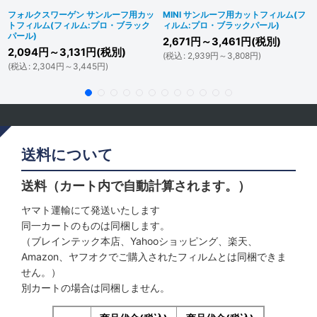
フォルクスワーゲン サンルーフ用カッ
MINI サンルーフ用カットフィルム(フ
トフィルム(フィルム:プロ・ブラック
ィルム:プロ・ブラックパール)
パール)
2,671
円
～3,461
円
(税別)
2,094
円
～3,131
円
(税別)
(
税込
:
2,939
円
～3,808
円
)
(
税込
:
2,304
円
～3,445
円
)
送料について
送料（カート内で自動計算されます。）
ヤマト運輸にて発送いたします
同一カートのものは同梱します。
（ブレインテック本店、Yahooショッピング、楽天、
Amazon、ヤフオクでご購入されたフィルムとは同梱できま
せん。）
別カートの場合は同梱しません。