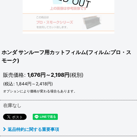
ホンダ サンルーフ用カットフィルム(フィルム:プロ・ス
モーク)
販売価格
:
1,676
円
～2,198
円
(税別)
(
税込
:
1,844
円
～2,418
円
)
オプションにより価格が変わる場合もあります。
在庫なし
返品特約に関する重要事項