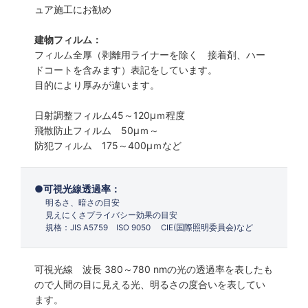
ュア施工にお勧め
建物フィルム：
フィルム全厚（剥離用ライナーを除く 接着剤、ハー
ドコートを含みます）表記をしています。
目的により厚みが違います。
日射調整フィルム45～120µｍ程度
飛散防止フィルム 50µｍ～
防犯フィルム 175～400µｍなど
可視光線透過率：
明るさ、暗さの目安
見えにくさプライバシー効果の目安
規格：JIS A5759 ISO 9050 CIE(国際照明委員会)など
可視光線 波長 380～780 nmの光の透過率を表したも
ので人間の目に見える光、明るさの度合いを表してい
ます。