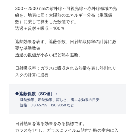
300～2500 nmの紫外線～可視光線～赤外線領域の光
線を、地表に届く太陽熱のエネルギー分布（重課係
数）に乗じて算出した数値です。
透過＋反射＋吸収＝100％
遮熱効果を表す、遮蔽係数、日射熱取得率の計算に必
要な基準数値
透過の数値が小さいほど熱を遮断。
日射吸収率：ガラスに吸収される熱量を表し熱割れリ
スクの計算に必要
遮蔽係数（SC値）：
遮熱効果、断熱効果、涼しさ、省エネ効果の目安
規格：JIS A5759 ISO 9050 など
日射熱量を遮る効果をみる指標です。
ガラスを1とし、ガラスにフイルム貼付た時の室内に入