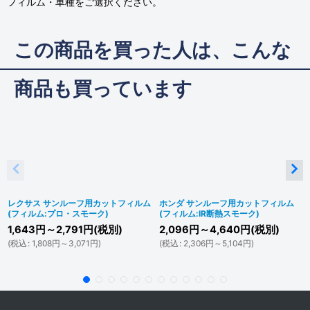
フィルム・車種をご選択ください。
この商品を買った人は、こんな
商品も買っています
レクサス サンルーフ用カットフィルム
ホンダ サンルーフ用カットフィルム
(フィルム:プロ・スモーク)
(フィルム:IR断熱スモーク)
1,643
円
～2,791
円
(税別)
2,096
円
～4,640
円
(税別)
(
税込
:
1,808
円
～3,071
円
)
(
税込
:
2,306
円
～5,104
円
)