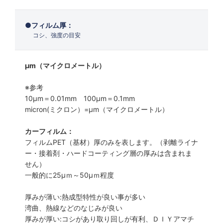
フィルム厚：
コシ、強度の目安
μm（マイクロメートル）
※参考
10μm＝0.01mm 100μm＝0.1mm
micron(ミクロン）=µm（マイクロメートル）
カーフィルム：
フィルムPET（基材）厚のみを表します。（剥離ライナ
ー・接着剤・ハードコーティング層の厚みは含まれま
せん）
一般的に25µｍ～50µｍ程度
厚みが薄い:熱成型特性が良い事が多い
湾曲、熱線などのなじみが良い
厚みが厚い:コシがあり取り回しが有利、ＤＩＹアマチ