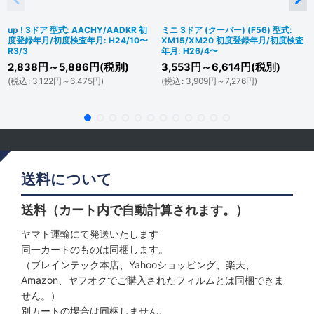
up ! 3ドア 型式: AACHY/AADKR 初
ミニ 3ドア (クーパー) (F56) 型式:
度登録年月/初度検査年月: H24/10〜
XM15/XM20 初度登録年月/初度検査
R3/3
年月: H26/4〜
2,838
円
～5,886
円
(税別)
3,553
円
～6,614
円
(税別)
(
税込
:
3,122
円
～6,475
円
)
(
税込
:
3,909
円
～7,276
円
)
送料について
送料（カート内で自動計算されます。）
ヤマト運輸にて発送いたします
同一カートのものは同梱します。
（ブレインテック本店、Yahooショッピング、楽天、
Amazon、ヤフオクでご購入されたフィルムとは同梱できま
せん。）
別カートの場合は同梱しません。