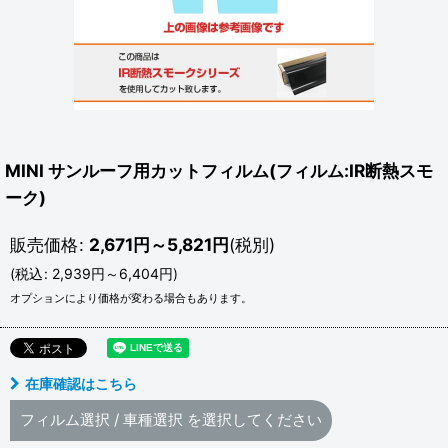
MINI サンルーフ用カットフィルム(フィルム:IR断熱スモ
ーク)
販売価格
:
2,671
円
～5,821
円
(税別)
(
税込
:
2,939
円
～6,404
円
)
オプションにより価格が変わる場合もあります。
在庫確認はこちら
フィルム選択
/
車種選択
を選択してください