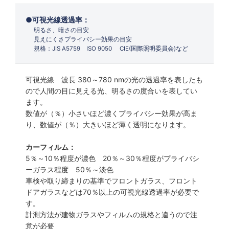
可視光線透過率：
明るさ、暗さの目安
見えにくさプライバシー効果の目安
規格：JIS A5759 ISO 9050 CIE(国際照明委員会)など
可視光線 波長 380～780 nmの光の透過率を表したも
ので人間の目に見える光、明るさの度合いを表してい
ます。
数値が（％）小さいほど濃くプライバシー効果が高ま
り、数値が（％）大きいほど薄く透明になります。
カーフィルム：
5％～10％程度が濃色 20％～30％程度がプライバシ
ーガラス程度 50％～淡色
車検や取り締まりの基準でフロントガラス、フロント
ドアガラスなどは70％以上の可視光線透過率が必要で
す。
計測方法が建物ガラスやフィルムの規格と違うので注
意が必要