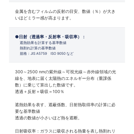
金属を含むフィルムの反射の目安、数値（％）が大き
いほどミラー感が高まります。
日射（透過率・反射率・吸収率）：
遮熱効果を計算する基準数値
熱割れ計算の基準数値
規格：JIS A5759 ISO 9050 など
300～2500 nmの紫外線～可視光線～赤外線領域の光
線を、地表に届く太陽熱のエネルギー分布（重課係
数）に乗じて算出した数値です。
透過＋反射＋吸収＝100％
遮熱効果を表す、遮蔽係数、日射熱取得率の計算に必
要な基準数値
透過の数値が小さいほど熱を遮断。
日射吸収率：ガラスに吸収される熱量を表し熱割れリ