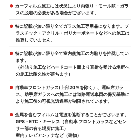
カーフィルム施工には状況により内張り・モール類・ガラ
スの脱着の必要がある場合がございます。
特に記載が無い限り全てガラス施工専用品になります。プ
ラスチック・アクリル・ポリカーポネートなどへの施工は
推奨していません。
特に記載が無い限り全て室内側施工の内貼りを推奨してい
ます。
（外貼り施工などハードコート面より直射を受ける場所へ
の施工は耐久性が落ちます）
自動車フロントガラス(上部20％を除く）、運転席ガラ
ス、助手席ガラスへの施工には道路運送車両の保安基準に
より施工後の可視光透過率が制限されています。
金属を含むフィルムは電波を遮断することがございます。
GPS・ETC・キーレス（自動車 フロントガラスなどセン
サー部の有る場所に施工）
室内テレビアンテナなど（建物）