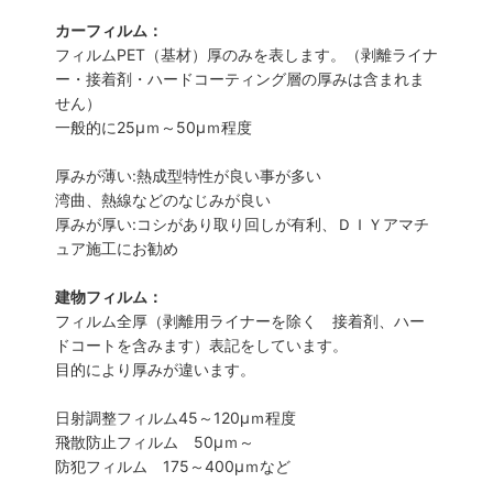
カーフィルム：
フィルムPET（基材）厚のみを表します。（剥離ライナ
ー・接着剤・ハードコーティング層の厚みは含まれま
せん）
一般的に25µｍ～50µｍ程度
厚みが薄い:熱成型特性が良い事が多い
湾曲、熱線などのなじみが良い
厚みが厚い:コシがあり取り回しが有利、ＤＩＹアマチ
ュア施工にお勧め
建物フィルム：
フィルム全厚（剥離用ライナーを除く 接着剤、ハー
ドコートを含みます）表記をしています。
目的により厚みが違います。
日射調整フィルム45～120µｍ程度
飛散防止フィルム 50µｍ～
防犯フィルム 175～400µｍなど