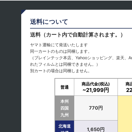
送料について
送料（カート内で自動計算されます。）
ヤマト運輸にて発送いたします
同一カートのものは同梱します。
（ブレインテック本店、Yahooショッピング、楽天、A
れたフィルムとは同梱できません。）
別カートの場合は同梱しません。
商品代金(税込)
商
普通
~21,999円
2
本州
770円
四国
九州
北海道
1,650円