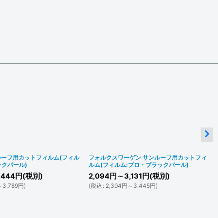
ルーフ用カットフィルム(フィル
フォルクスワーゲン サンルーフ用カットフィ
ックパール)
ルム(フィルム:プロ・ブラックパール)
,444
円
(税別)
2,094
円
～3,131
円
(税別)
～3,789
円
)
(
税込
:
2,304
円
～3,445
円
)