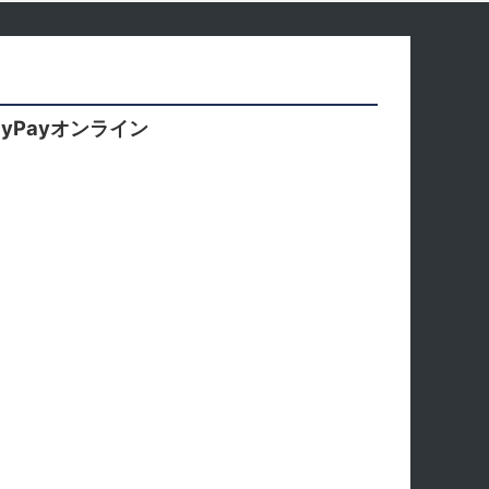
yPayオンライン
。