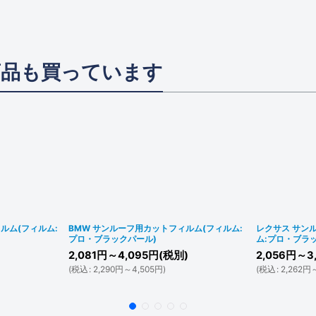
商品も買っています
ルム(フィルム:
BMW サンルーフ用カットフィルム(フィルム:
レクサス サン
プロ・ブラックパール)
ム:プロ・ブラ
2,081
円
～4,095
円
(税別)
2,056
円
～3
(
税込
:
2,290
円
～4,505
円
)
(
税込
:
2,262
円