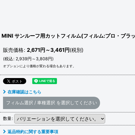
MINI サンルーフ用カットフィルム(フィルム:プロ・ブラ
販売価格
:
2,671
円
～3,461
円
(税別)
(
税込
:
2,939
円
～3,808
円
)
オプションにより価格が変わる場合もあります。
在庫確認はこちら
フィルム選択
/
車種選択
を選択してください
数量
:
返品特約に関する重要事項