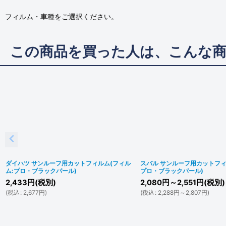
フィルム・車種をご選択ください。
この商品を買った人は、こんな
ダイハツ サンルーフ用カットフィルム(フィル
スバル サンルーフ用カットフィ
ム:プロ・ブラックパール)
プロ・ブラックパール)
2,433
円
(税別)
2,080
円
～2,551
円
(税別)
(
税込
:
2,677
円
)
(
税込
:
2,288
円
～2,807
円
)