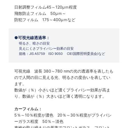
日射調整フィルム45～120µｍ程度
飛散防止フィルム 50µｍ～
防犯フィルム 175～400µｍなど
可視光線透過率：
明るさ、暗さの目安
見えにくさプライバシー効果の目安
規格：JIS A5759 ISO 9050 CIE(国際照明委員会)など
可視光線 波長 380～780 nmの光の透過率を表したも
ので人間の目に見える光、明るさの度合いを表してい
ます。
数値が（％）小さいほど濃くプライバシー効果が高ま
り、数値が（％）大きいほど薄く透明になります。
カーフィルム：
5％～10％程度が濃色 20％～30％程度がプライバシ
ーガラス程度 50％～淡色
車検や取り締まりの基準でフロントガラス、フロント