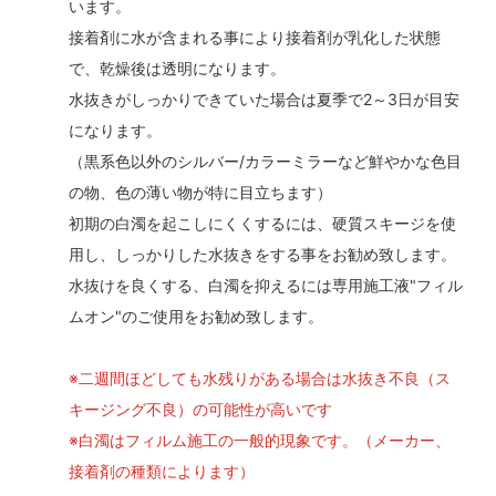
います。
接着剤に水が含まれる事により接着剤が乳化した状態
で、乾燥後は透明になります。
水抜きがしっかりできていた場合は夏季で2～3日が目安
になります。
（黒系色以外のシルバー/カラーミラーなど鮮やかな色目
の物、色の薄い物が特に目立ちます）
初期の白濁を起こしにくくするには、硬質スキージを使
用し、しっかりした水抜きをする事をお勧め致します。
水抜けを良くする、白濁を抑えるには専用施工液"フィル
ムオン"のご使用をお勧め致します。
※二週間ほどしても水残りがある場合は水抜き不良（ス
キージング不良）の可能性が高いです
※白濁はフィルム施工の一般的現象です。（メーカー、
接着剤の種類によります）