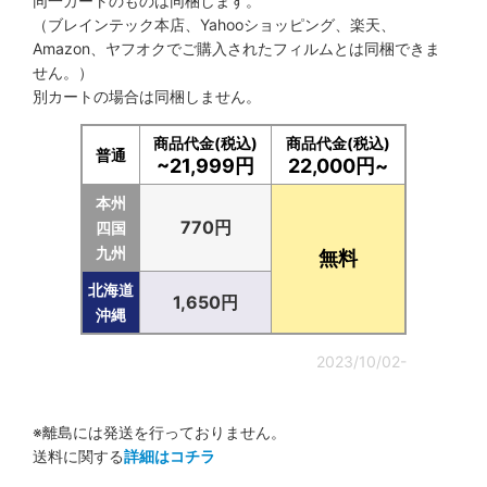
同一カートのものは同梱します。
（ブレインテック本店、Yahooショッピング、楽天、
Amazon、ヤフオクでご購入されたフィルムとは同梱できま
せん。）
別カートの場合は同梱しません。
商品代金(税込)
商品代金(税込)
普通
~21,999円
22,000円~
本州
770円
四国
九州
無料
北海道
1,650円
沖縄
2023/10/02-
※離島には発送を行っておりません。
送料に関する
詳細はコチラ