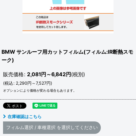
BMW サンルーフ用カットフィルム(フィルム:IR断熱スモ
ーク)
販売価格
:
2,081
円
～6,842
円
(税別)
(
税込
:
2,290
円
～7,527
円
)
オプションにより価格が変わる場合もあります。
在庫確認はこちら
フィルム選択
/
車種選択
を選択してください