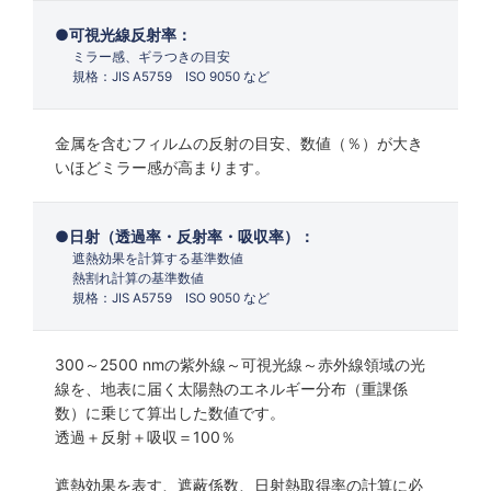
可視光線反射率：
ミラー感、ギラつきの目安
規格：JIS A5759 ISO 9050 など
金属を含むフィルムの反射の目安、数値（％）が大き
いほどミラー感が高まります。
日射（透過率・反射率・吸収率）：
遮熱効果を計算する基準数値
熱割れ計算の基準数値
規格：JIS A5759 ISO 9050 など
300～2500 nmの紫外線～可視光線～赤外線領域の光
線を、地表に届く太陽熱のエネルギー分布（重課係
数）に乗じて算出した数値です。
透過＋反射＋吸収＝100％
遮熱効果を表す、遮蔽係数、日射熱取得率の計算に必