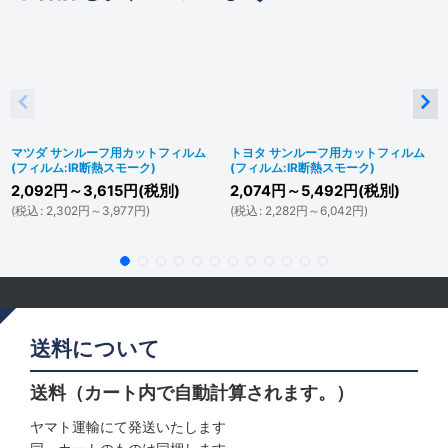
マツダ サンルーフ用カットフィルム
トヨタ サンルーフ用カットフィルム
(フィルム:IR断熱スモーク)
(フィルム:IR断熱スモーク)
2,092
円
～3,615
円
(税別)
2,074
円
～5,492
円
(税別)
(
税込
:
2,302
円
～3,977
円
)
(
税込
:
2,282
円
～6,042
円
)
送料について
送料（カート内で自動計算されます。）
ヤマト運輸にて発送いたします