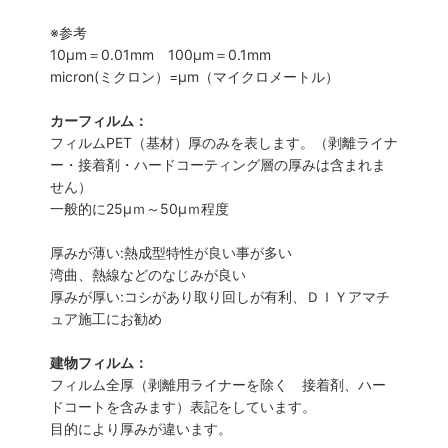
※参考
10μm＝0.01mm 100μm＝0.1mm
micron(ミクロン）=µm（マイクロメートル）
カーフィルム：
フィルムPET（基材）厚のみを表します。（剥離ライナ
ー・接着剤・ハードコーティング層の厚みは含まれま
せん）
一般的に25µｍ～50µｍ程度
厚みが薄い:熱成型特性が良い事が多い
湾曲、熱線などのなじみが良い
厚みが厚い:コシがあり取り回しが有利、ＤＩＹアマチ
ュア施工にお勧め
建物フィルム：
フィルム全厚（剥離用ライナーを除く 接着剤、ハー
ドコートを含みます）表記をしています。
目的により厚みが違います。