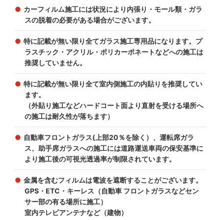
カーフィルム施工には状況により内張り・モール類・ガラ
スの脱着の必要がある場合がございます。
特に記載が無い限り全てガラス施工専用品になります。プ
ラスチック・アクリル・ポリカーポネートなどへの施工は
推奨していません。
特に記載が無い限り全て室内側施工の内貼りを推奨してい
ます。
（外貼り施工などハードコート面より直射を受ける場所へ
の施工は耐久性が落ちます）
自動車フロントガラス(上部20％を除く）、運転席ガラ
ス、助手席ガラスへの施工には道路運送車両の保安基準に
より施工後の可視光透過率が制限されています。
金属を含むフィルムは電波を遮断することがございます。
GPS・ETC・キーレス（自動車 フロントガラスなどセン
サー部の有る場所に施工）
室内テレビアンテナなど（建物）