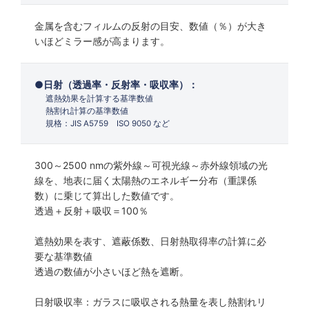
金属を含むフィルムの反射の目安、数値（％）が大き
いほどミラー感が高まります。
日射（透過率・反射率・吸収率）：
遮熱効果を計算する基準数値
熱割れ計算の基準数値
規格：JIS A5759 ISO 9050 など
300～2500 nmの紫外線～可視光線～赤外線領域の光
線を、地表に届く太陽熱のエネルギー分布（重課係
数）に乗じて算出した数値です。
透過＋反射＋吸収＝100％
遮熱効果を表す、遮蔽係数、日射熱取得率の計算に必
要な基準数値
透過の数値が小さいほど熱を遮断。
日射吸収率：ガラスに吸収される熱量を表し熱割れリ