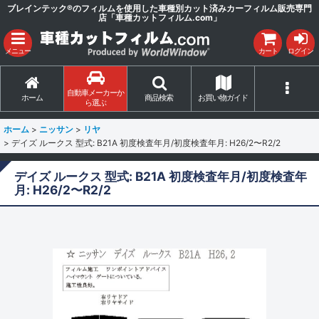
ブレインテック®のフィルムを使用した車種別カット済みカーフィルム販売専門
店「車種カットフィルム.com」
メニュー
カート
ログイン
自動車メーカーか
ホーム
商品検索
お買い物ガイド
ら選ぶ
ホーム
>
ニッサン
>
リヤ
>
デイズ ルークス 型式: B21A 初度検査年月/初度検査年月: H26/2〜R2/2
デイズ ルークス 型式: B21A 初度検査年月/初度検査年
月: H26/2〜R2/2