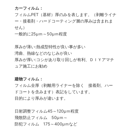
カーフィルム：
フィルムPET（基材）厚のみを表します。（剥離ライナ
ー・接着剤・ハードコーティング層の厚みは含まれま
せん）
一般的に25µｍ～50µｍ程度
厚みが薄い:熱成型特性が良い事が多い
湾曲、熱線などのなじみが良い
厚みが厚い:コシがあり取り回しが有利、ＤＩＹアマチ
ュア施工にお勧め
建物フィルム：
フィルム全厚（剥離用ライナーを除く 接着剤、ハー
ドコートを含みます）表記をしています。
目的により厚みが違います。
日射調整フィルム45～120µｍ程度
飛散防止フィルム 50µｍ～
防犯フィルム 175～400µｍなど