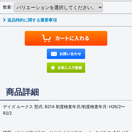
数量
:
返品特約に関する重要事項
商品詳細
デイズ ルークス 型式: B21A 初度検査年月/初度検査年月: H26/2〜
R2/2