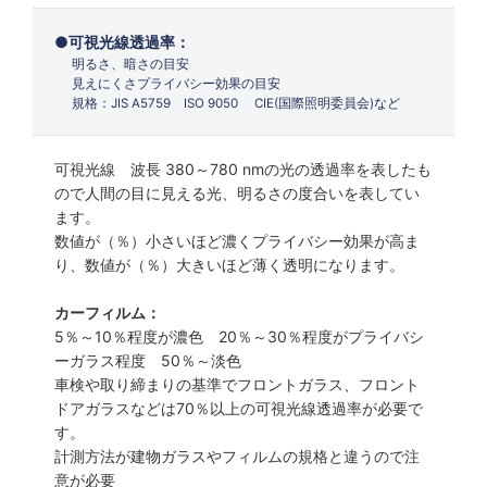
可視光線透過率：
明るさ、暗さの目安
見えにくさプライバシー効果の目安
規格：JIS A5759 ISO 9050 CIE(国際照明委員会)など
可視光線 波長 380～780 nmの光の透過率を表したも
ので人間の目に見える光、明るさの度合いを表してい
ます。
数値が（％）小さいほど濃くプライバシー効果が高ま
り、数値が（％）大きいほど薄く透明になります。
カーフィルム：
5％～10％程度が濃色 20％～30％程度がプライバシ
ーガラス程度 50％～淡色
車検や取り締まりの基準でフロントガラス、フロント
ドアガラスなどは70％以上の可視光線透過率が必要で
す。
計測方法が建物ガラスやフィルムの規格と違うので注
意が必要