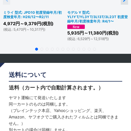
ミライ 型式: JPD10 初度登録年月/初
モデル Y 型式:
度検査年月: H26/12〜R2/11
YL1YT/YL3YT/3L13T/3L23T 初度登
録年月/初度検査年月: R4/1〜
4,972
円
～9,379
円
(税別)
(
税込
:
5,470
円
～10,317
円
)
5,935
円
～11,380
円
(税別)
(
税込
:
6,529
円
～12,518
円
)
送料について
送料（カート内で自動計算されます。）
ヤマト運輸にて発送いたします
同一カートのものは同梱します。
（ブレインテック本店、Yahooショッピング、楽天、
Amazon、ヤフオクでご購入されたフィルムとは同梱できま
せん。）
別カートの場合は同梱しません。