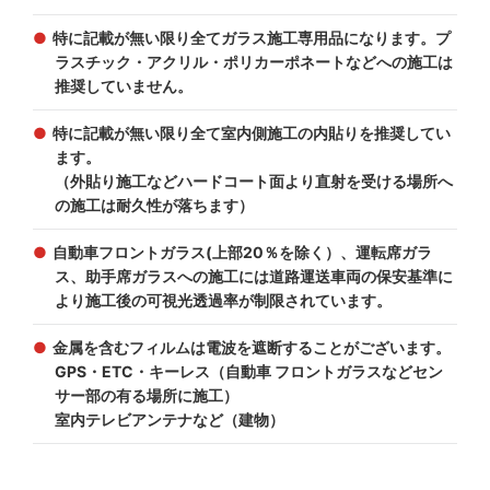
特に記載が無い限り全てガラス施工専用品になります。プ
ラスチック・アクリル・ポリカーポネートなどへの施工は
推奨していません。
特に記載が無い限り全て室内側施工の内貼りを推奨してい
ます。
（外貼り施工などハードコート面より直射を受ける場所へ
の施工は耐久性が落ちます）
自動車フロントガラス(上部20％を除く）、運転席ガラ
ス、助手席ガラスへの施工には道路運送車両の保安基準に
より施工後の可視光透過率が制限されています。
金属を含むフィルムは電波を遮断することがございます。
GPS・ETC・キーレス（自動車 フロントガラスなどセン
サー部の有る場所に施工）
室内テレビアンテナなど（建物）