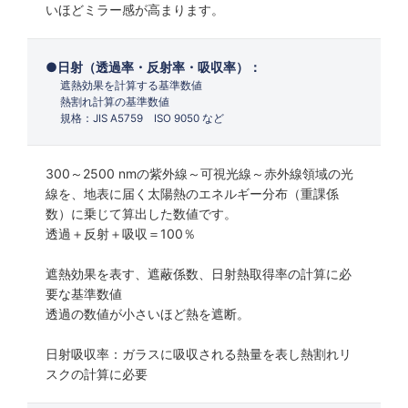
いほどミラー感が高まります。
日射（透過率・反射率・吸収率）：
遮熱効果を計算する基準数値
熱割れ計算の基準数値
規格：JIS A5759 ISO 9050 など
300～2500 nmの紫外線～可視光線～赤外線領域の光
線を、地表に届く太陽熱のエネルギー分布（重課係
数）に乗じて算出した数値です。
透過＋反射＋吸収＝100％
遮熱効果を表す、遮蔽係数、日射熱取得率の計算に必
要な基準数値
透過の数値が小さいほど熱を遮断。
日射吸収率：ガラスに吸収される熱量を表し熱割れリ
スクの計算に必要