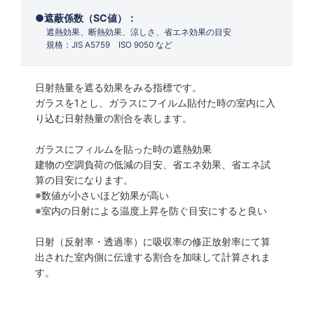
遮蔽係数（SC値）：
遮熱効果、断熱効果、涼しさ、省エネ効果の目安
規格：JIS A5759 ISO 9050 など
日射熱量を遮る効果をみる指標です。
ガラスを1とし、ガラスにフイルム貼付た時の室内に入
り込む日射熱量の割合を表します。
ガラスにフィルムを貼った時の遮熱効果
建物の空調負荷の低減の目安、省エネ効果、省エネ試
算の目安になります。
※数値が小さいほど効果が高い
※室内の日射による温度上昇を防ぐ目安にすると良い
日射（反射率・透過率）に吸収率の修正放射率にて算
出された室内側に伝達する割合を加味して計算されま
す。