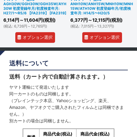
AGH30W/GGH30W/GGH35W/AYH
ANH10W/ANH15W/MNH10W/MNH
30W 初度登録年月/初度検査年月:
15W/ATH10W 初度登録年月/初度検
H27/1〜R5/6 【FA2319】
[
FA2319
]
査年月: H14/5〜H20/5
6,114
円
～11,604
円
(税別)
6,377
円
～12,115
円
(税別)
(
税込
:
6,726
円
～12,765
円
)
(
税込
:
7,015
円
～13,327
円
)
オプション選択
オプション選択
送料について
送料（カート内で自動計算されます。）
ヤマト運輸にて発送いたします
同一カートのものは同梱します。
（ブレインテック本店、Yahooショッピング、楽天、
Amazon、ヤフオクでご購入されたフィルムとは同梱できま
せん。）
別カートの場合は同梱しません。
商品代金(税込)
商品代金(税込)