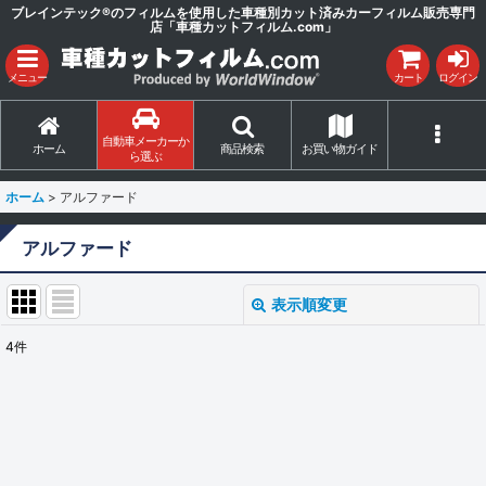
ブレインテック®のフィルムを使用した車種別カット済みカーフィルム販売専門
店「車種カットフィルム.com」
メニュー
カート
ログイン
自動車メーカーか
ホーム
商品検索
お買い物ガイド
ら選ぶ
ホーム
>
アルファード
アルファード
表示順変更
閉じる
4
件
表示数
:
並び順
:
絞り込む