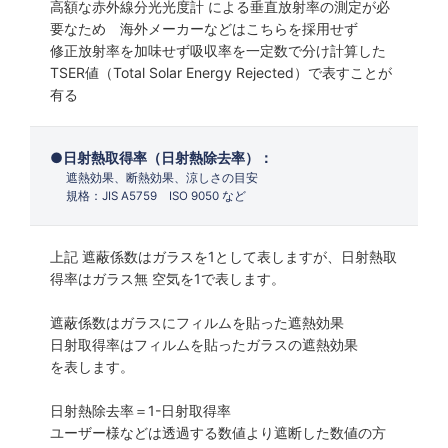
高額な赤外線分光光度計 による垂直放射率の測定が必
要なため 海外メーカーなどはこちらを採用せず
修正放射率を加味せず吸収率を一定数で分け計算した
TSER値（Total Solar Energy Rejected）で表すことが
有る
日射熱取得率（日射熱除去率）：
遮熱効果、断熱効果、涼しさの目安
規格：JIS A5759 ISO 9050 など
上記 遮蔽係数はガラスを1として表しますが、日射熱取
得率はガラス無 空気を1で表します。
遮蔽係数はガラスにフィルムを貼った遮熱効果
日射取得率はフィルムを貼ったガラスの遮熱効果
を表します。
日射熱除去率＝1-日射取得率
ユーザー様などは透過する数値より遮断した数値の方