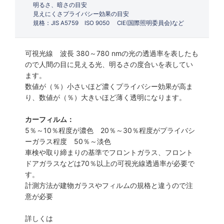
明るさ、暗さの目安
見えにくさプライバシー効果の目安
規格：JIS A5759 ISO 9050 CIE(国際照明委員会)など
可視光線 波長 380～780 nmの光の透過率を表したも
ので人間の目に見える光、明るさの度合いを表してい
ます。
数値が（％）小さいほど濃くプライバシー効果が高ま
り、数値が（％）大きいほど薄く透明になります。
カーフィルム：
5％～10％程度が濃色 20％～30％程度がプライバシ
ーガラス程度 50％～淡色
車検や取り締まりの基準でフロントガラス、フロント
ドアガラスなどは70％以上の可視光線透過率が必要で
す。
計測方法が建物ガラスやフィルムの規格と違うので注
意が必要
詳しくは