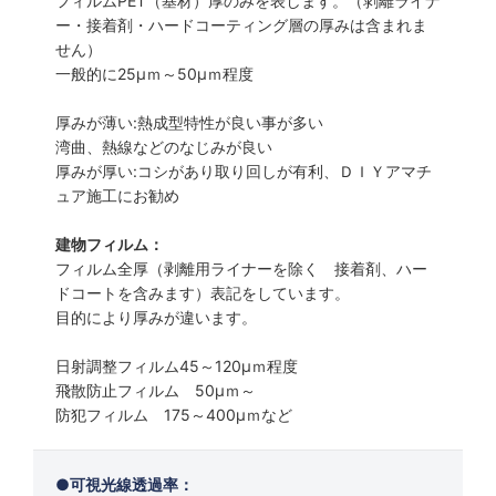
フィルムPET（基材）厚のみを表します。（剥離ライナ
ー・接着剤・ハードコーティング層の厚みは含まれま
せん）
一般的に25µｍ～50µｍ程度
厚みが薄い:熱成型特性が良い事が多い
湾曲、熱線などのなじみが良い
厚みが厚い:コシがあり取り回しが有利、ＤＩＹアマチ
ュア施工にお勧め
建物フィルム：
フィルム全厚（剥離用ライナーを除く 接着剤、ハー
ドコートを含みます）表記をしています。
目的により厚みが違います。
日射調整フィルム45～120µｍ程度
飛散防止フィルム 50µｍ～
防犯フィルム 175～400µｍなど
可視光線透過率：