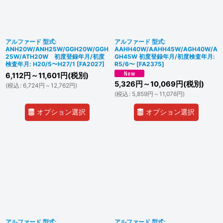
アルファード 型式:
アルファード 型式:
ANH20W/ANH25W/GGH20W/GGH
AAHH40W/AAHH45W/AGH40W/A
25W/ATH20W 初度登録年月/初度
GH45W 初度登録年月/初度検査年月:
検査年月: H20/5〜H27/1
[
FA2027
]
R5/6〜
[
FA2375
]
6,112
円
～11,601
円
(税別)
5,326
円
～10,069
円
(税別)
(
税込
:
6,724
円
～12,762
円
)
(
税込
:
5,859
円
～11,076
円
)
オプション選択
オプション選択
アルファード 型式:
アルファード 型式: