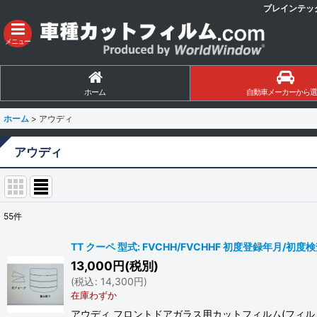
ブレインテッ
メニュー
ホーム
自動車メーカーから選
ホーム
>
アウディ
アウディ
55
件
サブカテゴリ
:
TT クーペ 型式: FVCHH/FVCHHF 初度登録年月/初
13,000
円
(税別)
表示数
:
(
税込
:
14,300
円
)
在庫わずか
並び順
:
アウディ フロントドアガラス用カットフィルム(フィルム: