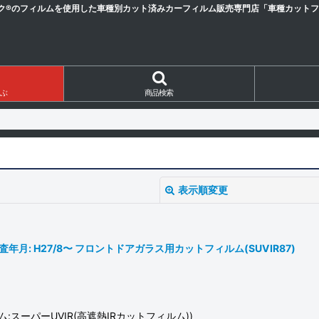
ク®のフィルムを使用した車種別カット済みカーフィルム販売専門店「車種カットフィ
ぶ
商品検索
表示順変更
度検査年月: H27/8〜 フロントドアガラス用カットフィルム(SUVIR87)
スーパーUVIR(高遮熱IRカットフィルム))