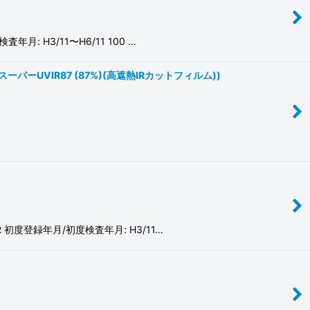
: H3/11〜H6/11 100 …
スーパーUVIR87 (87%)(高遮熱IRカットフィルム))
 初度登録年月/初度検査年月: H3/11…