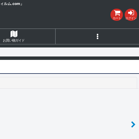
ルム.com」
カート
ログイン
お買い物ガイド
閉じる