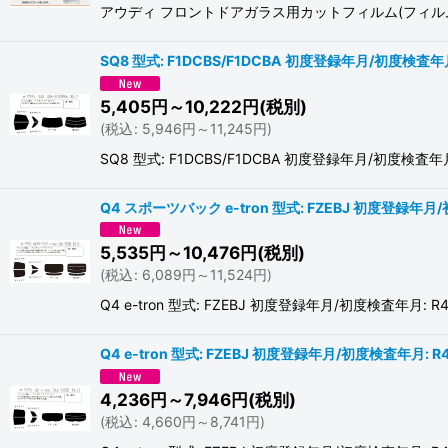
アウディ フロントドアガラス用カットフィルム(フィルム:IR透明断
SQ8 型式: F1DCBS/F1DCBA 初度登録年月/初度検査年月
5,405
円
～10,222
円
(税別)
(
税込
:
5,946
円
～11,245
円
)
SQ8 型式: F1DCBS/F1DCBA 初度登録年月/
Q4 スポーツバック e-tron 型式: FZEBJ 初度登録年月/
5,535
円
～10,476
円
(税別)
(
税込
:
6,089
円
～11,524
円
)
Q4 e-tron 型式: FZEBJ 初度登録年月/初度検
Q4 e-tron 型式: FZEBJ 初度登録年月/初度検査年月: R
4,236
円
～7,946
円
(税別)
(
税込
:
4,660
円
～8,741
円
)