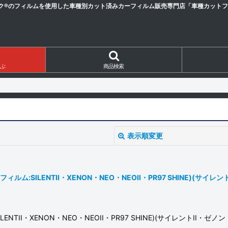
ク®のフィルムを使用した車種別カット済みカーフィルム販売専門店「車種カットフィ
ぶ
商品検索
表示順変更
:SILENTII・XENON・NEO・NEOII・PR97 SHINE)(サイレ
TII・XENON・NEO・NEOII・PR97 SHINE)(サイレントII・
絞り込む