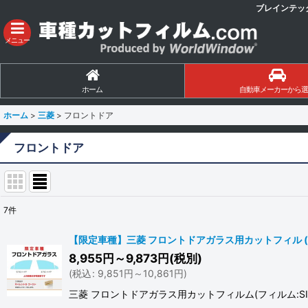
ブレインテッ
メニュー
ホーム
自動車メーカーから選
ホーム
>
三菱
>
フロントドア
フロントドア
7
件
表示数
:
【限定車種】三菱 フロントドアガラス用カットフィル (フィルム
8,955
円
～9,873
円
(税別)
並び順
:
(
税込
:
9,851
円
～10,861
円
)
三菱 フロントドアガラス用カットフィルム(フィルム:SILEN