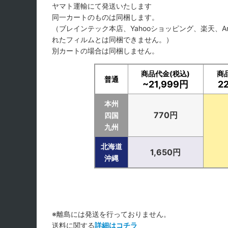
ヤマト運輸にて発送いたします
同一カートのものは同梱します。
（ブレインテック本店、Yahooショッピング、楽天、A
れたフィルムとは同梱できません。）
別カートの場合は同梱しません。
商品代金(税込)
商
普通
~21,999円
2
本州
770円
四国
九州
北海道
1,650円
沖縄
※離島には発送を行っておりません。
送料に関する
詳細はコチラ