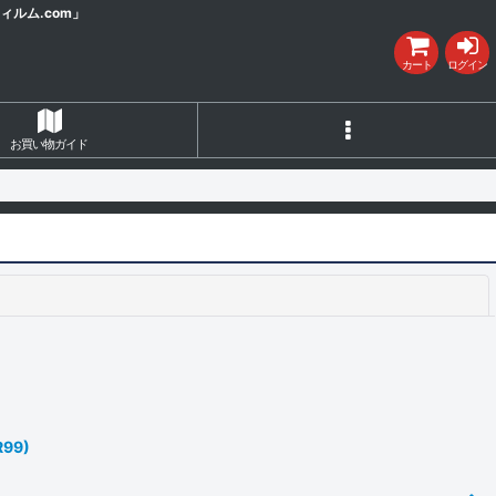
ルム.com」
カート
ログイン
お買い物ガイド
閉じる
99)