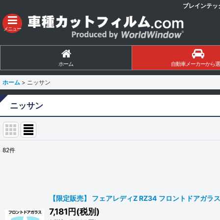
ブレインテッ
メニュー
ホーム
自動車メーカーから選
ホーム
>
ニッサン
ニッサン
82
件
サブカテゴリ
:
表示数
:
【限定販売】 フェアレディZ RZ34 フロントドアガラス用 
7,181
円
(税別)
並び順
: