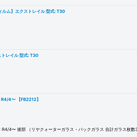
ルム】エクストレイル 型式: T30
レイル 型式: T30
4/4〜 【FB2212】
年月: R4/4〜 後部 （リヤクォーターガラス・バックガラス 合計ガラス