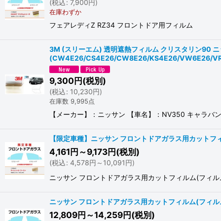
(
税込
:
7,900
円
)
在庫わずか
フェアレディZ RZ34 フロントドア用フィルム
3M (スリーエム) 透明遮熱フィルム クリスタリン90 ニ
(CW4E26/CS4E26/CW8E26/KS4E26/VW6E26
9,300
円
(税別)
(
税込
:
10,230
円
)
在庫数 9,995点
【メーカー】：ニッサン 【車名】：NV350 キャラバン 【車輌型式
【限定車種】ニッサン フロントドアガラス用カットフィルム(フィ
4,161
円
～9,173
円
(税別)
(
税込
:
4,578
円
～10,091
円
)
ニッサン フロントドアガラス用カットフィルム(フィルム:SIL
ニッサン フロントドアガラス用カットフィルム(フィルム:
12,809
円
～14,259
円
(税別)