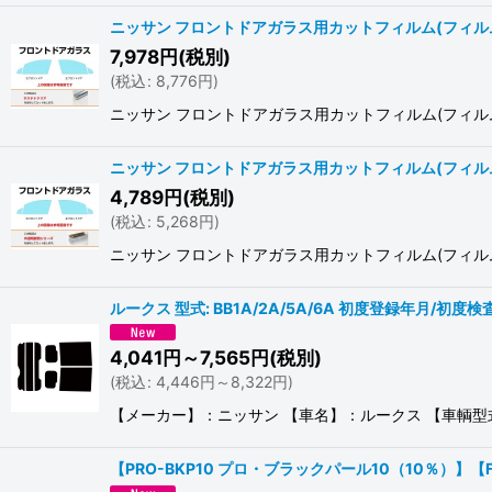
ニッサン フロントドアガラス用カットフィルム(フィルム:
7,978
円
(税別)
(
税込
:
8,776
円
)
ニッサン フロントドアガラス用カットフィルム(フィルム:サステナク
ニッサン フロントドアガラス用カットフィルム(フィルム
4,789
円
(税別)
(
税込
:
5,268
円
)
ニッサン フロントドアガラス用カットフィルム(フィルム:IR透明断
ルークス 型式: BB1A/2A/5A/6A 初度登録年月/初度検査
4,041
円
～7,565
円
(税別)
(
税込
:
4,446
円
～8,322
円
)
【メーカー】：ニッサン 【車名】：ルークス 【車輌型式】：(B
【PRO-BKP10 プロ・ブラックパール10（10％）】【FB20