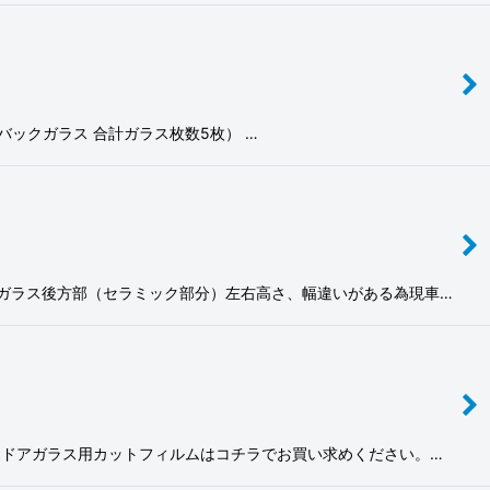
ラス・バックガラス 合計ガラス枚数5枚） …
リヤドアガラス後方部（セラミック部分）左右高さ、幅違いがある為現車…
フロントドアガラス用カットフィルムはコチラでお買い求めください。…