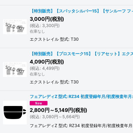
【特別販売】【スパッタシルバー15】【サンルーフ フィ
3,000
円
(税別)
(
税込
:
3,300
円
)
在庫なし
エクストレイル 型式: T30
【特別販売】【プロスモーク15】【リアセット】エクスト
4,090
円
(税別)
(
税込
:
4,499
円
)
在庫なし
エクストレイル 型式: T30
フェアレディZ 型式: RZ34 初度登録年月/初度検査年月: R
2,800
円
～5,149
円
(税別)
(
税込
:
3,080
円
～5,664
円
)
フェアレディZ 型式: RZ34 初度登録年月/初度検査