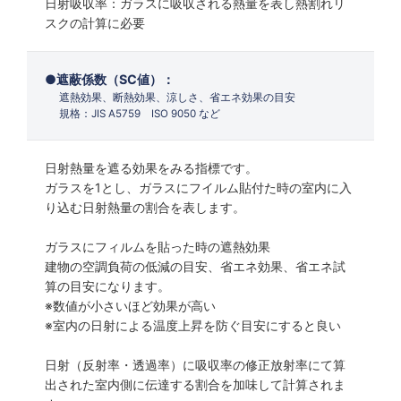
日射吸収率：ガラスに吸収される熱量を表し熱割れリ
スクの計算に必要
遮蔽係数（SC値）：
遮熱効果、断熱効果、涼しさ、省エネ効果の目安
規格：JIS A5759 ISO 9050 など
日射熱量を遮る効果をみる指標です。
ガラスを1とし、ガラスにフイルム貼付た時の室内に入
り込む日射熱量の割合を表します。
ガラスにフィルムを貼った時の遮熱効果
建物の空調負荷の低減の目安、省エネ効果、省エネ試
算の目安になります。
※数値が小さいほど効果が高い
※室内の日射による温度上昇を防ぐ目安にすると良い
日射（反射率・透過率）に吸収率の修正放射率にて算
出された室内側に伝達する割合を加味して計算されま