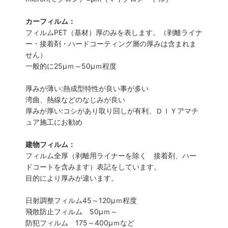
カーフィルム：
フィルムPET（基材）厚のみを表します。（剥離ライナ
ー・接着剤・ハードコーティング層の厚みは含まれま
せん）
一般的に25µｍ～50µｍ程度
厚みが薄い:熱成型特性が良い事が多い
湾曲、熱線などのなじみが良い
厚みが厚い:コシがあり取り回しが有利、ＤＩＹアマチ
ュア施工にお勧め
建物フィルム：
フィルム全厚（剥離用ライナーを除く 接着剤、ハー
ドコートを含みます）表記をしています。
目的により厚みが違います。
日射調整フィルム45～120µｍ程度
飛散防止フィルム 50µｍ～
防犯フィルム 175～400µｍなど