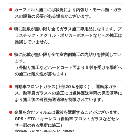
カーフィルム施工には状況により内張り・モール類・ガラ
スの脱着の必要がある場合がございます。
特に記載が無い限り全てガラス施工専用品になります。プ
ラスチック・アクリル・ポリカーポネートなどへの施工は
推奨していません。
特に記載が無い限り全て室内側施工の内貼りを推奨してい
ます。
（外貼り施工などハードコート面より直射を受ける場所へ
の施工は耐久性が落ちます）
自動車フロントガラス(上部20％を除く）、運転席ガラ
ス、助手席ガラスへの施工には道路運送車両の保安基準に
より施工後の可視光透過率が制限されています。
金属を含むフィルムは電波を遮断することがございます。
GPS・ETC・キーレス（自動車 フロントガラスなどセン
サー部の有る場所に施工）
室内テレビアンテナなど（建物）