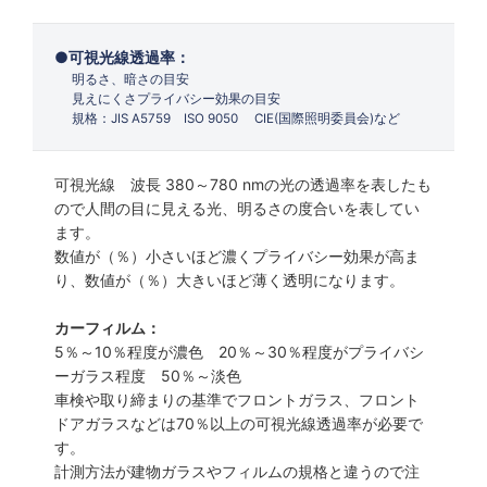
可視光線透過率：
明るさ、暗さの目安
見えにくさプライバシー効果の目安
規格：JIS A5759 ISO 9050 CIE(国際照明委員会)など
可視光線 波長 380～780 nmの光の透過率を表したも
ので人間の目に見える光、明るさの度合いを表してい
ます。
数値が（％）小さいほど濃くプライバシー効果が高ま
り、数値が（％）大きいほど薄く透明になります。
カーフィルム：
5％～10％程度が濃色 20％～30％程度がプライバシ
ーガラス程度 50％～淡色
車検や取り締まりの基準でフロントガラス、フロント
ドアガラスなどは70％以上の可視光線透過率が必要で
す。
計測方法が建物ガラスやフィルムの規格と違うので注