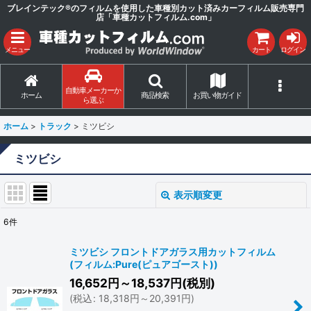
ブレインテック®のフィルムを使用した車種別カット済みカーフィルム販売専門
店「車種カットフィルム.com」
メニュー
カート
ログイン
自動車メーカーか
ホーム
商品検索
お買い物ガイド
ら選ぶ
ホーム
>
トラック
>
ミツビシ
ミツビシ
表示順変更
閉じる
6
件
表示数
:
ミツビシ フロントドアガラス用カットフィルム
(フィルム:Pure(ピュアゴースト))
並び順
:
16,652
円
～18,537
円
(税別)
(
税込
:
18,318
円
～20,391
円
)
絞り込む