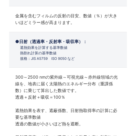
金属を含むフィルムの反射の目安、数値（％）が大き
いほどミラー感が高まります。
日射（透過率・反射率・吸収率）：
遮熱効果を計算する基準数値
熱割れ計算の基準数値
規格：JIS A5759 ISO 9050 など
300～2500 nmの紫外線～可視光線～赤外線領域の光
線を、地表に届く太陽熱のエネルギー分布（重課係
数）に乗じて算出した数値です。
透過＋反射＋吸収＝100％
遮熱効果を表す、遮蔽係数、日射熱取得率の計算に必
要な基準数値
透過の数値が小さいほど熱を遮断。