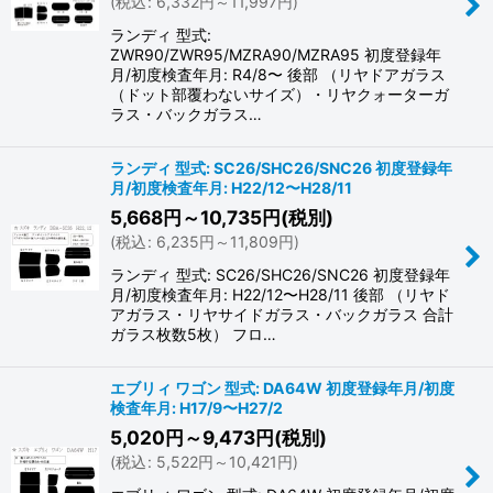
(
税込
:
6,332
円
～11,997
円
)
ランディ 型式:
ZWR90/ZWR95/MZRA90/MZRA95 初度登録年
月/初度検査年月: R4/8〜 後部 （リヤドアガラス
（ドット部覆わないサイズ）・リヤクォーターガ
ラス・バックガラス…
ランディ 型式: SC26/SHC26/SNC26 初度登録年
月/初度検査年月: H22/12〜H28/11
5,668
円
～10,735
円
(税別)
(
税込
:
6,235
円
～11,809
円
)
ランディ 型式: SC26/SHC26/SNC26 初度登録年
月/初度検査年月: H22/12〜H28/11 後部 （リヤド
アガラス・リヤサイドガラス・バックガラス 合計
ガラス枚数5枚） フロ…
エブリィ ワゴン 型式: DA64W 初度登録年月/初度
検査年月: H17/9〜H27/2
5,020
円
～9,473
円
(税別)
(
税込
:
5,522
円
～10,421
円
)