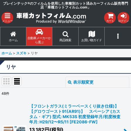
ブレインテック®のフィルムを使用した車種別カット済みカーフィルム販売専門
店「車種カットフィルム.com」
メニュー
カート
ログイン
自動車メーカーか
ホーム
商品検索
お買い物ガイド
ら選ぶ
ホーム
>
スズキ
>
リヤ
リヤ
表示順変更
閉じる
48
件
表示数
:
【フロントガラス(ミラーベースくり抜き仕様)】
【グロウゴースト91(AR91)】 スペーシア (カス
並び順
:
タム・ギア) 型式: MK53S 初度登録年月/初度検査
年月: H29/12〜R5/11
[
FE2086-FW
]
13,182
円
(税別)
絞り込む