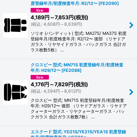
度登録年月/初度検査年月: R2/12〜
[
FE2090
]
4,189
円
～7,853
円
(税別)
(
税込
:
4,608
円
～8,639
円
)
ソリオ (バンディット) 型式: MA27S/ MA37S 初度
登録年月/初度検査年月: R2/12〜 後部 （リヤドア
ガラス・リヤサイドガラス・バックガラス 合計ガ
ラス枚数5枚） …
クロスビー 型式: MN71S 初度登録年月/初度検査
年月: H29/12〜
[
FE2088
]
4,176
円
～7,829
円
(税別)
(
税込
:
4,594
円
～8,612
円
)
クロスビー 型式: MN71S 初度登録年月/初度検査
年月: H29/12〜 後部 （リヤドアガラス・リヤドア
クォーターガラス・リヤクォーターガラス・バッ
クガラス 合計ガラス枚数7枚） …
エスクード 型式: YD21S/YE21S/YEA1S 初度登録