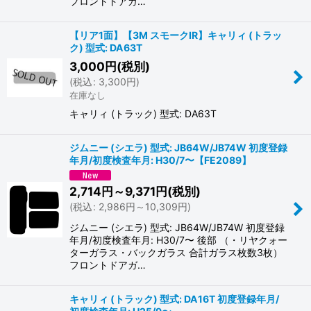
フロントドアガ…
【リア1面】【3M スモークIR】キャリィ (トラッ
ク) 型式: DA63T
3,000
円
(税別)
(
税込
:
3,300
円
)
在庫なし
キャリィ (トラック) 型式: DA63T
ジムニー (シエラ) 型式: JB64W/JB74W 初度登録
年月/初度検査年月: H30/7〜【FE2089】
2,714
円
～9,371
円
(税別)
(
税込
:
2,986
円
～10,309
円
)
ジムニー (シエラ) 型式: JB64W/JB74W 初度登録
年月/初度検査年月: H30/7〜 後部 （・リヤクォー
ターガラス・バックガラス 合計ガラス枚数3枚）
フロントドアガ…
キャリィ (トラック) 型式: DA16T 初度登録年月/