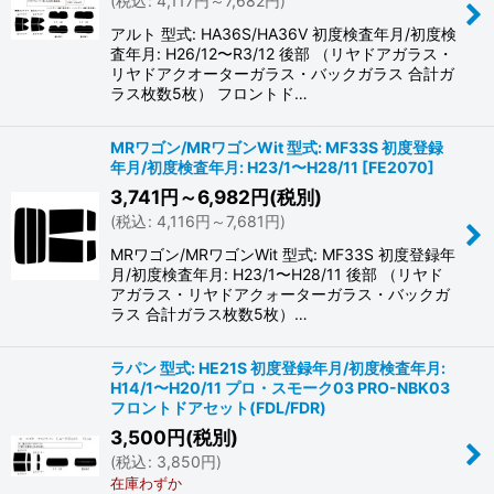
(
税込
:
4,117
円
～7,682
円
)
アルト 型式: HA36S/HA36V 初度検査年月/初度検
査年月: H26/12〜R3/12 後部 （リヤドアガラス・
リヤドアクオーターガラス・バックガラス 合計ガ
ラス枚数5枚） フロントド…
MRワゴン/MRワゴンWit 型式: MF33S 初度登録
年月/初度検査年月: H23/1〜H28/11
[
FE2070
]
3,741
円
～6,982
円
(税別)
(
税込
:
4,116
円
～7,681
円
)
MRワゴン/MRワゴンWit 型式: MF33S 初度登録年
月/初度検査年月: H23/1〜H28/11 後部 （リヤド
アガラス・リヤドアクォーターガラス・バックガ
ラス 合計ガラス枚数5枚）…
ラパン 型式: HE21S 初度登録年月/初度検査年月:
H14/1〜H20/11 プロ・スモーク03 PRO-NBK03
フロントドアセット(FDL/FDR)
3,500
円
(税別)
(
税込
:
3,850
円
)
在庫わずか