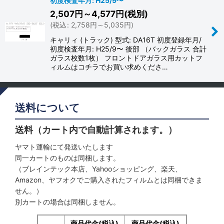
初度検査年月: H25/9〜
2,507
円
～4,577
円
(税別)
(
税込
:
2,758
円
～5,035
円
)
キャリィ (トラック) 型式: DA16T 初度登録年月/
初度検査年月: H25/9〜 後部 （バックガラス 合計
ガラス枚数1枚） フロントドアガラス用カットフ
ィルムはコチラでお買い求めくださ…
送料について
送料（カート内で自動計算されます。）
ヤマト運輸にて発送いたします
同一カートのものは同梱します。
（ブレインテック本店、Yahooショッピング、楽天、
Amazon、ヤフオクでご購入されたフィルムとは同梱できま
せん。）
別カートの場合は同梱しません。
商品代金(税込)
商品代金(税込)