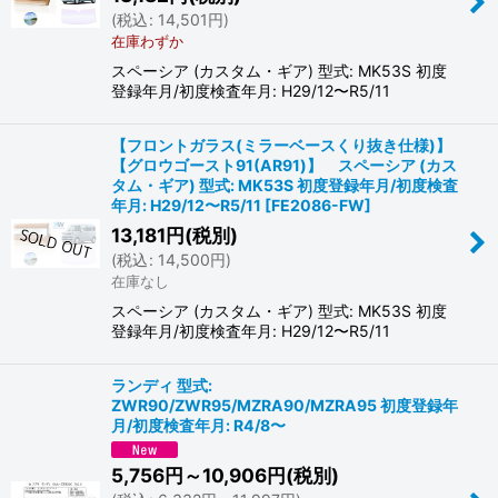
(
税込
:
14,501
円
)
在庫わずか
スペーシア (カスタム・ギア) 型式: MK53S 初度
登録年月/初度検査年月: H29/12〜R5/11
【フロントガラス(ミラーベースくり抜き仕様)】
【グロウゴースト91(AR91)】 スペーシア (カス
タム・ギア) 型式: MK53S 初度登録年月/初度検査
年月: H29/12〜R5/11
[
FE2086-FW
]
13,181
円
(税別)
(
税込
:
14,500
円
)
在庫なし
スペーシア (カスタム・ギア) 型式: MK53S 初度
登録年月/初度検査年月: H29/12〜R5/11
ランディ 型式:
ZWR90/ZWR95/MZRA90/MZRA95 初度登録年
月/初度検査年月: R4/8〜
5,756
円
～10,906
円
(税別)