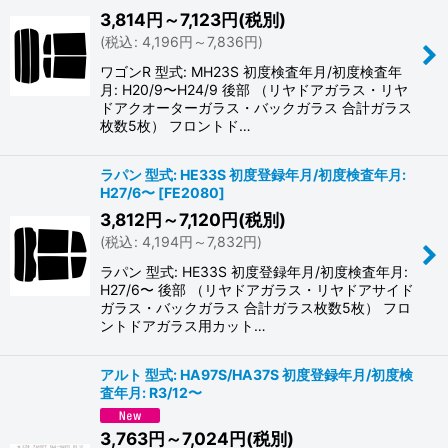
3,814
円
～7,123
円
(税別)
(
税込
:
4,196
円
～7,836
円
)
ワゴンR 型式: MH23S 初度検査年月/初度検査年
月: H20/9〜H24/9 後部 （リヤドアガラス・リヤ
ドアクオーターガラス・バックガラス 合計ガラス
枚数5枚） フロントド…
ラパン 型式: HE33S 初度登録年月/初度検査年月:
H27/6〜
[
FE2080
]
3,812
円
～7,120
円
(税別)
(
税込
:
4,194
円
～7,832
円
)
ラパン 型式: HE33S 初度登録年月/初度検査年月:
H27/6〜 後部 （リヤドアガラス・リヤドアサイド
ガラス・バックガラス 合計ガラス枚数5枚） フロ
ントドアガラス用カット…
アルト 型式: HA97S/HA37S 初度登録年月/初度検
査年月: R3/12〜
3,763
円
～7,024
円
(税別)