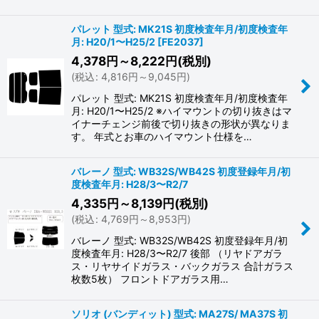
パレット 型式: MK21S 初度検査年月/初度検査年
月: H20/1〜H25/2
[
FE2037
]
4,378
円
～8,222
円
(税別)
(
税込
:
4,816
円
～9,045
円
)
パレット 型式: MK21S 初度検査年月/初度検査年
月: H20/1〜H25/2 ※ハイマウントの切り抜きはマ
イナーチェンジ前後で切り抜きの形状が異なりま
す。 年式とお車のハイマウント仕様を…
バレーノ 型式: WB32S/WB42S 初度登録年月/初
度検査年月: H28/3〜R2/7
4,335
円
～8,139
円
(税別)
(
税込
:
4,769
円
～8,953
円
)
バレーノ 型式: WB32S/WB42S 初度登録年月/初
度検査年月: H28/3〜R2/7 後部 （リヤドアガラ
ス・リヤサイドガラス・バックガラス 合計ガラス
枚数5枚） フロントドアガラス用…
ソリオ (バンディット) 型式: MA27S/ MA37S 初