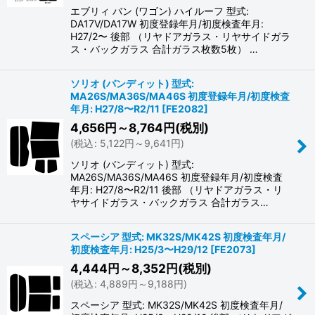
エブリィ バン (ワゴン) ハイルーフ 型式:
DA17V/DA17W 初度登録年月/初度検査年月:
H27/2〜 後部 （リヤドアガラス・リヤサイドガラ
ス・バックガラス 合計ガラス枚数5枚） …
ソリオ (バンディット) 型式:
MA26S/MA36S/MA46S 初度登録年月/初度検査
年月: H27/8〜R2/11
[
FE2082
]
4,656
円
～8,764
円
(税別)
(
税込
:
5,122
円
～9,641
円
)
ソリオ (バンディット) 型式:
MA26S/MA36S/MA46S 初度登録年月/初度検査
年月: H27/8〜R2/11 後部 （リヤドアガラス・リ
ヤサイドガラス・バックガラス 合計ガラス…
スペーシア 型式: MK32S/MK42S 初度検査年月/
初度検査年月: H25/3〜H29/12
[
FE2073
]
4,444
円
～8,352
円
(税別)
(
税込
:
4,889
円
～9,188
円
)
スペーシア 型式: MK32S/MK42S 初度検査年月/