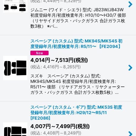
(
税込
:
4,449
円
～8,329
円
)
ジムニー (ワイド・シエラ) 型式: JB23W/JB43W
初度登録年月/初度検査年月: H10/10〜H30/7 後部
（リヤサイドガラス・バックガラス 合計ガラス枚
数3枚） ※バ…
スペーシア (カスタム) 型式: MK94S/MK54S 初
度登録年月/初度検査年月: R5/11〜 【FE2094】
4,014
円
～7,513
円
(税別)
(
税込
:
4,416
円
～8,265
円
)
スズキ スペーシア (カスタム) 型式:
MK94S/MK54S 初度登録年月/初度検査年月:
R5/11〜 後部 （リヤドアガラス・リヤクォーター
ガラス・バックガラス 合計ガラス枚数5枚）…
スペーシア (カスタム・ギア) 型式: MK53S 初度
登録年月/初度検査年月: H29/12〜R5/11
[
FE2086
]
4,007
円
～7,499
円
(税別)
(
税込
:
4,408
円
～8,249
円
)