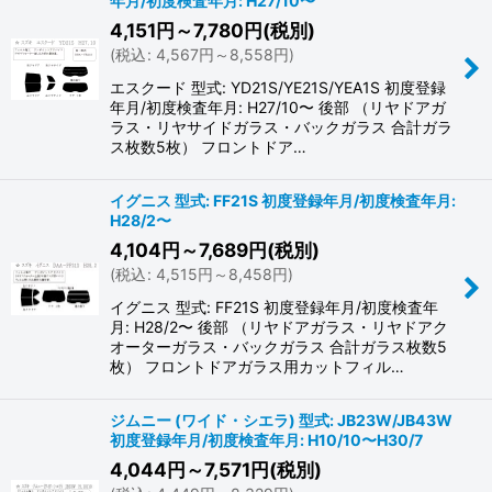
年月/初度検査年月: H27/10〜
4,151
円
～7,780
円
(税別)
(
税込
:
4,567
円
～8,558
円
)
エスクード 型式: YD21S/YE21S/YEA1S 初度登録
年月/初度検査年月: H27/10〜 後部 （リヤドアガ
ラス・リヤサイドガラス・バックガラス 合計ガラ
ス枚数5枚） フロントドア…
イグニス 型式: FF21S 初度登録年月/初度検査年月:
H28/2〜
4,104
円
～7,689
円
(税別)
(
税込
:
4,515
円
～8,458
円
)
イグニス 型式: FF21S 初度登録年月/初度検査年
月: H28/2〜 後部 （リヤドアガラス・リヤドアク
オーターガラス・バックガラス 合計ガラス枚数5
枚） フロントドアガラス用カットフィル…
ジムニー (ワイド・シエラ) 型式: JB23W/JB43W
初度登録年月/初度検査年月: H10/10〜H30/7
4,044
円
～7,571
円
(税別)