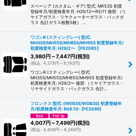
スペーシア (カスタム・ギア) 型式: MK53S 初度
登録年月/初度検査年月: H29/12〜R5/11 後部 （リ
ヤドアガラス・リヤクォーターガラス・バックガ
ラス 合計ガラス枚数5枚） …
ワゴンR (スティングレー) 型式:
MH35S/MH55S/MH85S/MH95S 初度登録年月/
初度検査年月: H29/2〜 【FE2085】
3,980
円
～7,447
円
(税別)
(
税込
:
4,378
円
～8,192
円
)
ワゴンR (スティングレー) 型式:
MH35S/MH55S/MH85S/MH95S 初度登録年月/
初度検査年月: H29/2〜 後部 （リヤドアガラス・
リヤサイドガラス・バックガラス 合計…
フロンクス 型式: (WEB3S/WDB3S) 初度登録年
月/初度検査年月: R06.10-
[
FE2099
]
4,007
円
～7,499
円
(税別)
(
税込
:
4,408
円
～8,249
円
)