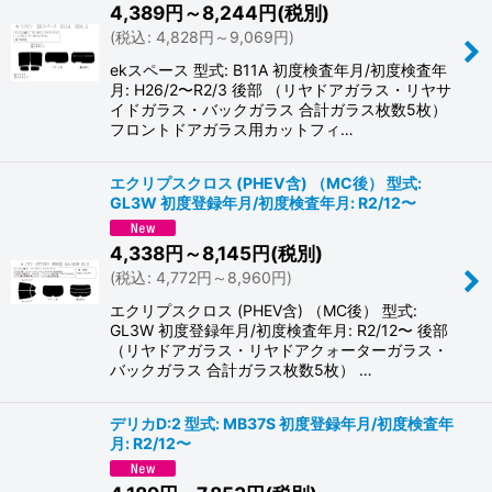
4,389
円
～8,244
円
(税別)
(
税込
:
4,828
円
～9,069
円
)
ekスペース 型式: B11A 初度検査年月/初度検査年
月: H26/2〜R2/3 後部 （リヤドアガラス・リヤサ
イドガラス・バックガラス 合計ガラス枚数5枚）
フロントドアガラス用カットフィ…
エクリプスクロス (PHEV含) （MC後） 型式:
GL3W 初度登録年月/初度検査年月: R2/12〜
4,338
円
～8,145
円
(税別)
(
税込
:
4,772
円
～8,960
円
)
エクリプスクロス (PHEV含) （MC後） 型式:
GL3W 初度登録年月/初度検査年月: R2/12〜 後部
（リヤドアガラス・リヤドアクォーターガラス・
バックガラス 合計ガラス枚数5枚） …
デリカD:2 型式: MB37S 初度登録年月/初度検査年
月: R2/12〜