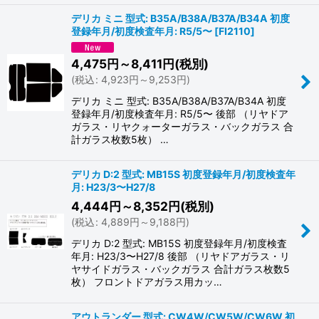
デリカ ミニ 型式: B35A/B38A/B37A/B34A 初度
登録年月/初度検査年月: R5/5〜
[
FI2110
]
4,475
円
～8,411
円
(税別)
(
税込
:
4,923
円
～9,253
円
)
デリカ ミニ 型式: B35A/B38A/B37A/B34A 初度
登録年月/初度検査年月: R5/5〜 後部 （リヤドア
ガラス・リヤクォーターガラス・バックガラス 合
計ガラス枚数5枚） …
デリカ D:2 型式: MB15S 初度登録年月/初度検査年
月: H23/3〜H27/8
4,444
円
～8,352
円
(税別)
(
税込
:
4,889
円
～9,188
円
)
デリカ D:2 型式: MB15S 初度登録年月/初度検査
年月: H23/3〜H27/8 後部 （リヤドアガラス・リ
ヤサイドガラス・バックガラス 合計ガラス枚数5
枚） フロントドアガラス用カッ…
アウトランダー 型式: CW4W/CW5W/CW6W 初