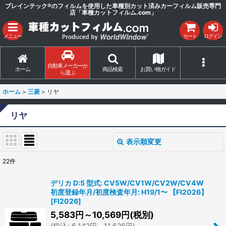
ブレインテック®のフィルムを使用した車種別カット済みカーフィルム販売専門
店「車種カットフィルム.com」
メニュー
カート
ログイン
自動車メーカーか
ホーム
商品検索
お買い物ガイド
ら選ぶ
ホーム
>
三菱
>
リヤ
リヤ
表示順変更
閉じる
22
件
表示数
:
デリカ D:5 型式: CV5W/CV1W/CV2W/CV4W
初度登録年月/初度検査年月: H19/1〜 【FI2026】
並び順
:
[
FI2026
]
5,583
円
～10,569
円
(税別)
絞り込む
(
税込
:
6,142
円
～11,626
円
)