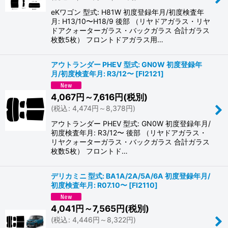
eKワゴン 型式: H81W 初度登録年月/初度検査年
月: H13/10〜H18/9 後部 （リヤドアガラス・リヤ
ドアクォーターガラス・バックガラス 合計ガラス
枚数5枚） フロントドアガラス用…
アウトランダー PHEV 型式: GN0W 初度登録年
月/初度検査年月: R3/12〜
[
FI2121
]
4,067
円
～7,616
円
(税別)
(
税込
:
4,474
円
～8,378
円
)
アウトランダー PHEV 型式: GN0W 初度登録年月/
初度検査年月: R3/12〜 後部 （リヤドアガラス・
リヤクォーターガラス・バックガラス 合計ガラス
枚数5枚） フロントド…
デリカミニ 型式: BA1A/2A/5A/6A 初度登録年月/
初度検査年月: R07.10〜
[
FI2110
]
4,041
円
～7,565
円
(税別)
(
税込
:
4,446
円
～8,322
円
)