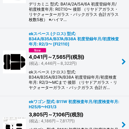
デリカミニ 型式: BA1A/2A/5A/6A 初度登録年月/
初度検査年月: R07.10〜 後部 （リヤドアガラス・
リヤクォーターガラス・バックガラス 合計ガラス
枚数5枚） ※ハイマ…
ekスペース (クロス) 型式:
B34A/B35A/B37A/B38A 初度登録年月/初度検査
年月: R2/3〜
[
FI2110
]
4,041
円
～7,565
円
(税別)
(
税込
:
4,446
円
～8,322
円
)
ekスペース (クロス) 型式:
B34A/B35A/B37A/B38A 初度登録年月/初度検査
年月: R2/3〜MCまで 後部 （リヤドアガラス・リ
ヤクォーターガラス・バックガラス 合計ガ…
ekワゴン 型式: B11W 初度検査年月/初度検査年月:
H25/6〜H31/3
3,805
円
～7,106
円
(税別)
(
税込
:
4,186
円
～7,817
円
)