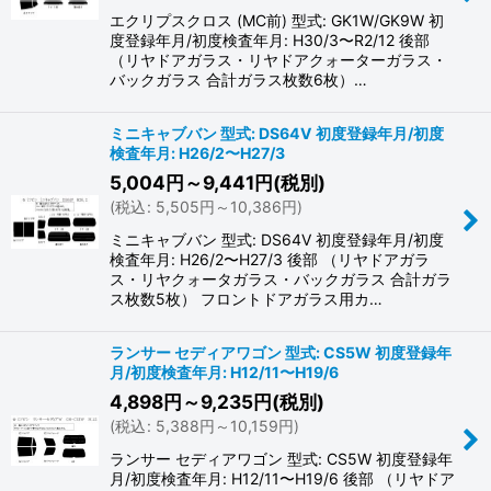
エクリプスクロス (MC前) 型式: GK1W/GK9W 初
度登録年月/初度検査年月: H30/3〜R2/12 後部
（リヤドアガラス・リヤドアクォーターガラス・
バックガラス 合計ガラス枚数6枚）…
ミニキャブバン 型式: DS64V 初度登録年月/初度
検査年月: H26/2〜H27/3
5,004
円
～9,441
円
(税別)
(
税込
:
5,505
円
～10,386
円
)
ミニキャブバン 型式: DS64V 初度登録年月/初度
検査年月: H26/2〜H27/3 後部 （リヤドアガラ
ス・リヤクォータガラス・バックガラス 合計ガラ
ス枚数5枚） フロントドアガラス用カ…
ランサー セディアワゴン 型式: CS5W 初度登録年
月/初度検査年月: H12/11〜H19/6
4,898
円
～9,235
円
(税別)
(
税込
:
5,388
円
～10,159
円
)
ランサー セディアワゴン 型式: CS5W 初度登録年
月/初度検査年月: H12/11〜H19/6 後部 （リヤドア