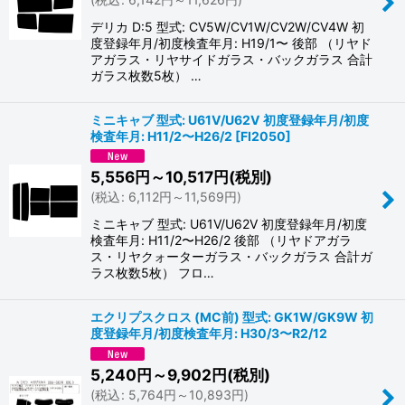
デリカ D:5 型式: CV5W/CV1W/CV2W/CV4W 初
度登録年月/初度検査年月: H19/1〜 後部 （リヤド
アガラス・リヤサイドガラス・バックガラス 合計
ガラス枚数5枚） …
ミニキャブ 型式: U61V/U62V 初度登録年月/初度
検査年月: H11/2〜H26/2
[
FI2050
]
5,556
円
～10,517
円
(税別)
(
税込
:
6,112
円
～11,569
円
)
ミニキャブ 型式: U61V/U62V 初度登録年月/初度
検査年月: H11/2〜H26/2 後部 （リヤドアガラ
ス・リヤクォーターガラス・バックガラス 合計ガ
ラス枚数5枚） フロ…
エクリプスクロス (MC前) 型式: GK1W/GK9W 初
度登録年月/初度検査年月: H30/3〜R2/12
5,240
円
～9,902
円
(税別)
(
税込
:
5,764
円
～10,893
円
)