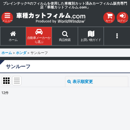
ブレインテック®のフィルムを使用した車種別カット済みカーフィルム販売専門
店「車種カットフィルム.com」
メニュー
カート
ログイン
自動車メーカーか
ホーム
商品検索
お買い物ガイド
ら選ぶ
ホーム
>
ホンダ
>
サンルーフ
サンルーフ
表示順変更
閉じる
12
件
表示数
:
並び順
:
絞り込む