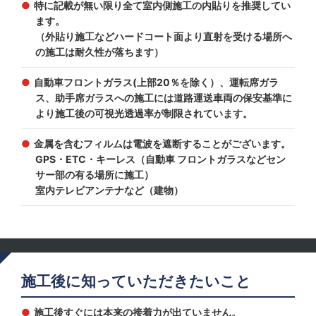
特に記載が無い限り全て室内側施工の内貼りを推奨してい
ます。
（外貼り施工などハードコート面より直射を受ける場所へ
の施工は耐久性が落ちます）
自動車フロントガラス(上部20％を除く）、運転席ガラ
ス、助手席ガラスへの施工には道路運送車両の保安基準に
より施工後の可視光透過率が制限されています。
金属を含むフィルムは電波を遮断することがございます。
GPS・ETC・キーレス（自動車 フロントガラスなどセン
サー部の有る場所に施工）
室内テレビアンテナなど（建物）
施工後に知っていただきたいこと
施工後すぐには本来の接着力が出ていません。