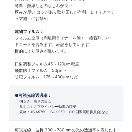
湾曲、熱線などのなじみが良い
厚みが厚い:コシがあり取り回しが有利、ＤＩＹアマチ
ュア施工にお勧め
建物フィルム：
フィルム全厚（剥離用ライナーを除く 接着剤、ハー
ドコートを含みます）表記をしています。
目的により厚みが違います。
日射調整フィルム45～120µｍ程度
飛散防止フィルム 50µｍ～
防犯フィルム 175～400µｍなど
可視光線透過率：
明るさ、暗さの目安
見えにくさプライバシー効果の目安
規格：JIS A5759 ISO 9050 CIE(国際照明委員会)など
可視光線 波長 380～780 nmの光の透過率を表したも