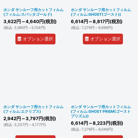
ホンダ サンルーフ用カットフィルム
ホンダ サンルーフ用カットフィルム
(フィルム:スパッタゴールド)
(フィルム:GHOST(ゴースト))
3,622
円
～4,640
円
(税別)
6,614
円
～8,817
円
(税別)
(
税込
:
3,985
円
～5,104
円
)
(
税込
:
7,276
円
～9,699
円
)
オプション選択
オプション選択
ホンダ サンルーフ用カットフィルム
ホンダ サンルーフ用カットフィルム
(フィルム:エクリプス)
(フィルム:GHOST PRISM(ゴースト
プリズム))
2,942
円
～3,797
円
(税別)
6,614
円
～8,223
円
(税別)
(
税込
:
3,237
円
～4,177
円
)
(
税込
:
7,276
円
～9,046
円
)