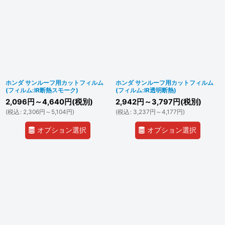
ホンダ サンルーフ用カットフィルム
ホンダ サンルーフ用カットフィルム
(フィルム:IR断熱スモーク)
(フィルム:IR透明断熱)
2,096
円
～4,640
円
(税別)
2,942
円
～3,797
円
(税別)
(
税込
:
2,306
円
～5,104
円
)
(
税込
:
3,237
円
～4,177
円
)
オプション選択
オプション選択