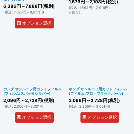
1,676
円
～2,198
円
(税別)
6,386
円
～7,888
円
(税別)
(
税込
:
1,844
円
～2,418
円
)
(
税込
:
7,025
円
～8,677
円
)
在庫なし
オプション選択
ホンダ サンルーフ用カットフィルム
ホンダ サンルーフ用カットフィルム
(フィルム:スパッタシルバー)
(フィルム:プロ・ブラックパール)
2,096
円
～2,728
円
(税別)
2,096
円
～2,728
円
(税別)
(
税込
:
2,306
円
～3,001
円
)
(
税込
:
2,306
円
～3,001
円
)
オプション選択
オプション選択