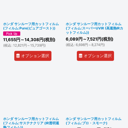
ホンダ サンルーフ用カットフィルム
ホンダ サンルーフ用カットフィルム
(フィルム:Pure(ピュアゴースト))
(フィルム:スーパーUVIR (高遮熱IRカ
ットフィルム))
6,089
円
～7,521
円
(税別)
11,655
円
～14,308
円
(税別)
(
税込
:
6,698
円
～8,274
円
)
(
税込
:
12,821
円
～15,739
円
)
オプション選択
オプション選択
ホンダ サンルーフ用カットフィルム
ホンダ サンルーフ用カットフィルム
(フィルム:サステナクリア (IR透明遮
(フィルム:プロ・スモーク)
熱フィルム))