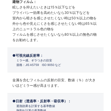
建物フィルム：
眩しさを抑えたいときは15％以下などを
プライバシー効果を高めたいなら30％以下などを
室内から暗さを感じさせたくない時は50％以上の物を
外から色や見えにくさを感じさせたくない時は65％以
上のニュートラル色の物を
フィルムを感じさせたくないなら80％以上の無色の物
をお勧めします。
可視光線反射率：
ミラー感、ギラつきの目安
規格：JIS A5759 ISO 9050 など
金属を含むフィルムの反射の目安、数値（％）が大き
いほどミラー感が高まります。
日射（透過率・反射率・吸収率）：
遮熱効果を計算する基準数値
熱割れ計算の基準数値