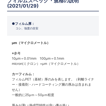
フィルムスペック・規格の説明
(2021/01/29)
フィルム厚：
コシ、強度の目安
μm（マイクロメートル）
※参考
10μm＝0.01mm 100μm＝0.1mm
micron(ミクロン）=µm（マイクロメートル）
カーフィルム：
フィルムPET（基材）厚のみを表します。（剥離ライナ
ー・接着剤・ハードコーティング層の厚みは含まれま
せん）
一般的に25µｍ～50µｍ程度
厚みが薄い:熱成型特性が良い事が多い