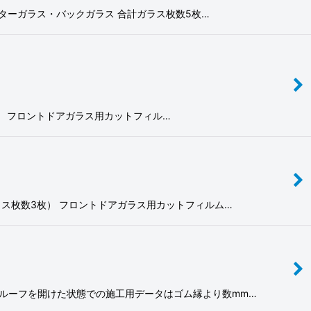
ドアクオーターガラス・バックガラス 合計ガラス枚数5枚…
数3枚） フロントドアガラス用カットフィル…
合計ガラス枚数3枚） フロントドアガラス用カットフィルム…
3枚） ※ルーフを開けた状態での施工用データはゴム縁より数mm…