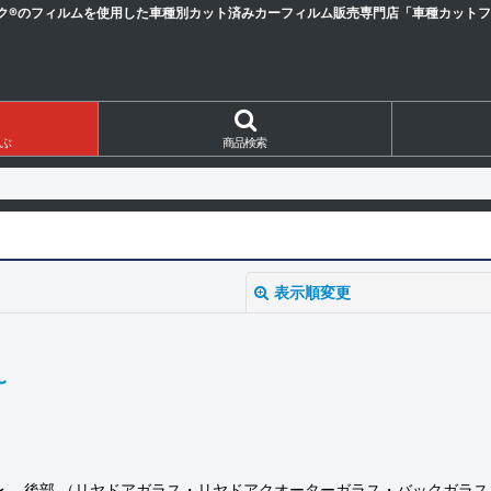
ク®のフィルムを使用した車種別カット済みカーフィルム販売専門店「車種カットフィ
ぶ
商品検索
表示順変更
2〜
 R5/12〜 後部 （リヤドアガラス・リヤドアクオーターガラス・バックガ