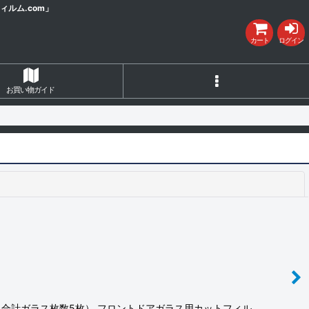
ルム.com」
カート
ログイン
お買い物ガイド
閉じる
ラス 合計ガラス枚数5枚） フロントドアガラス用カットフィル…