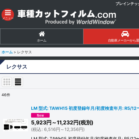
ブレインテッ
メニュー
ホーム
自動車メーカーから選
ホーム
>
レクサス
レクサス
46
件
サブカテゴリ
:
LM 型式: TAWH15 初度登録年月/初度検査年月: R5/1
表示数
:
5,923
円
～11,232
円
(税別)
(
税込
:
6,516
円
～12,356
円
)
並び順
:
LM 型式: TAWH15 初度登録年月/初度検査年月: