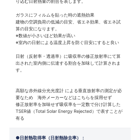
り込む日射熱量の割合を表します。
ガラスにフィルムを貼った時の遮熱効果
建物の空調負荷の低減の目安、省エネ効果、省エネ試
算の目安になります。
※数値が小さいほど効果が高い
※室内の日射による温度上昇を防ぐ目安にすると良い
日射（反射率・透過率）に吸収率の修正放射率にて算
出された室内側に伝達する割合を加味して計算されま
す。
高額な赤外線分光光度計 による垂直放射率の測定が必
要なため 海外メーカーなどはこちらを採用せず
修正放射率を加味せず吸収率を一定数で分け計算した
TSER値（Total Solar Energy Rejected）で表すことが
有る
日射熱取得率（日射熱除去率）：