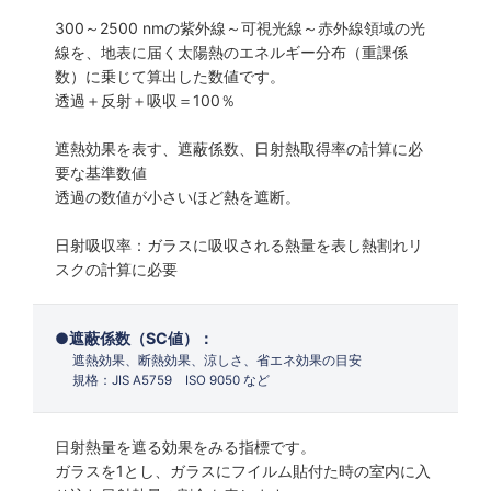
300～2500 nmの紫外線～可視光線～赤外線領域の光
線を、地表に届く太陽熱のエネルギー分布（重課係
数）に乗じて算出した数値です。
透過＋反射＋吸収＝100％
遮熱効果を表す、遮蔽係数、日射熱取得率の計算に必
要な基準数値
透過の数値が小さいほど熱を遮断。
日射吸収率：ガラスに吸収される熱量を表し熱割れリ
スクの計算に必要
遮蔽係数（SC値）：
遮熱効果、断熱効果、涼しさ、省エネ効果の目安
規格：JIS A5759 ISO 9050 など
日射熱量を遮る効果をみる指標です。
ガラスを1とし、ガラスにフイルム貼付た時の室内に入