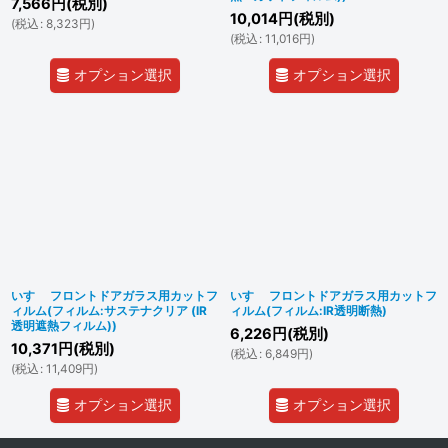
7,566
円
(税別)
10,014
円
(税別)
(
税込
:
8,323
円
)
(
税込
:
11,016
円
)
オプション選択
オプション選択
いすゞ フロントドアガラス用カットフ
いすゞ フロントドアガラス用カットフ
ィルム(フィルム:サステナクリア (IR
ィルム(フィルム:IR透明断熱)
透明遮熱フィルム))
6,226
円
(税別)
10,371
円
(税別)
(
税込
:
6,849
円
)
(
税込
:
11,409
円
)
オプション選択
オプション選択