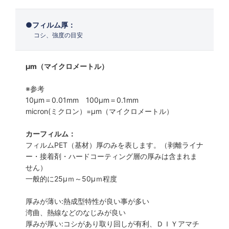
フィルム厚：
コシ、強度の目安
μm（マイクロメートル）
※参考
10μm＝0.01mm 100μm＝0.1mm
micron(ミクロン）=µm（マイクロメートル）
カーフィルム：
フィルムPET（基材）厚のみを表します。（剥離ライナ
ー・接着剤・ハードコーティング層の厚みは含まれま
せん）
一般的に25µｍ～50µｍ程度
厚みが薄い:熱成型特性が良い事が多い
湾曲、熱線などのなじみが良い
厚みが厚い:コシがあり取り回しが有利、ＤＩＹアマチ