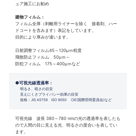
ュア施工にお勧め
建物フィルム：
フィルム全厚（剥離用ライナーを除く 接着剤、ハー
ドコートを含みます）表記をしています。
目的により厚みが違います。
日射調整フィルム45～120µｍ程度
飛散防止フィルム 50µｍ～
防犯フィルム 175～400µｍなど
可視光線透過率：
明るさ、暗さの目安
見えにくさプライバシー効果の目安
規格：JIS A5759 ISO 9050 CIE(国際照明委員会)など
可視光線 波長 380～780 nmの光の透過率を表したも
ので人間の目に見える光、明るさの度合いを表してい
ます。