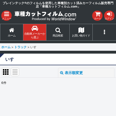
ブレインテック®のフィルムを使用した車種別カット済みカーフィルム販売専門
店「車種カットフィルム.com」
メニュー
カート
ログイン
自動車メーカーか
ホーム
商品検索
お買い物ガイド
ら選ぶ
ホーム
>
トラック
>
いすゞ
いすゞ
表示順変更
閉じる
6
件
表示数
:
並び順
:
絞り込む