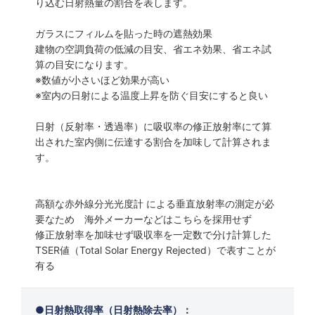
り込む日射熱量の割合を表します。
ガラスにフィルムを貼った時の遮熱効果
建物の空調負荷の低減の目安、省エネ効果、省エネ試
算の目安になります。
※数値が小さいほど効果が高い
※室内の日射による温度上昇を防ぐ目安にすると良い
日射（反射率・透過率）に吸収率の修正放射率にて算
出された室内側に伝達する割合を加味して計算されま
す。
高額な赤外線分光光度計 による垂直放射率の測定が必
要なため 海外メーカーなどはこちらを採用せず
修正放射率を加味せず吸収率を一定数で分け計算した
TSER値（Total Solar Energy Rejected）で表すことが
有る
日射熱取得率（日射熱除去率）：