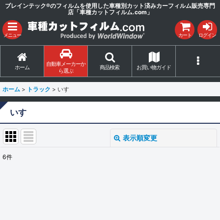
ブレインテック®のフィルムを使用した車種別カット済みカーフィルム販売専門
店「車種カットフィルム.com」
メニュー
カート
ログイン
自動車メーカーか
ホーム
商品検索
お買い物ガイド
ら選ぶ
ホーム
>
トラック
>
いすゞ
いすゞ
表示順変更
閉じる
6
件
表示数
:
並び順
:
絞り込む