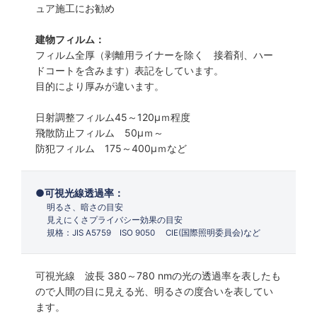
ュア施工にお勧め
建物フィルム：
フィルム全厚（剥離用ライナーを除く 接着剤、ハー
ドコートを含みます）表記をしています。
目的により厚みが違います。
日射調整フィルム45～120µｍ程度
飛散防止フィルム 50µｍ～
防犯フィルム 175～400µｍなど
可視光線透過率：
明るさ、暗さの目安
見えにくさプライバシー効果の目安
規格：JIS A5759 ISO 9050 CIE(国際照明委員会)など
可視光線 波長 380～780 nmの光の透過率を表したも
ので人間の目に見える光、明るさの度合いを表してい
ます。