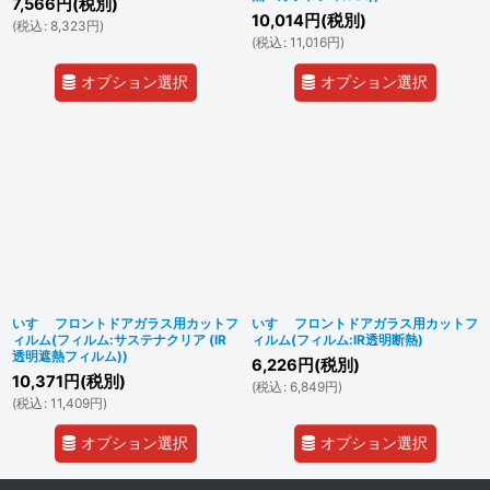
7,566
円
(税別)
10,014
円
(税別)
(
税込
:
8,323
円
)
(
税込
:
11,016
円
)
オプション選択
オプション選択
いすゞ フロントドアガラス用カットフ
いすゞ フロントドアガラス用カットフ
ィルム(フィルム:サステナクリア (IR
ィルム(フィルム:IR透明断熱)
透明遮熱フィルム))
6,226
円
(税別)
10,371
円
(税別)
(
税込
:
6,849
円
)
(
税込
:
11,409
円
)
オプション選択
オプション選択