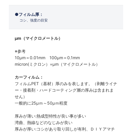
フィルム厚：
コシ、強度の目安
μm（マイクロメートル）
※参考
10μm＝0.01mm 100μm＝0.1mm
micron(ミクロン）=µm（マイクロメートル）
カーフィルム：
フィルムPET（基材）厚のみを表します。（剥離ライナ
ー・接着剤・ハードコーティング層の厚みは含まれま
せん）
一般的に25µｍ～50µｍ程度
厚みが薄い:熱成型特性が良い事が多い
湾曲、熱線などのなじみが良い
厚みが厚い:コシがあり取り回しが有利、ＤＩＹアマチ