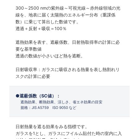
300～2500 nmの紫外線～可視光線～赤外線領域の光
線を、地表に届く太陽熱のエネルギー分布（重課係
数）に乗じて算出した数値です。
透過＋反射＋吸収＝100％
遮熱効果を表す、遮蔽係数、日射熱取得率の計算に必
要な基準数値
透過の数値が小さいほど熱を遮断。
日射吸収率：ガラスに吸収される熱量を表し熱割れリ
スクの計算に必要
遮蔽係数（SC値）：
遮熱効果、断熱効果、涼しさ、省エネ効果の目安
規格：JIS A5759 ISO 9050 など
日射熱量を遮る効果をみる指標です。
ガラスを1とし、ガラスにフイルム貼付た時の室内に入