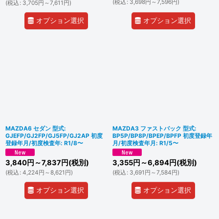
(
税込
:
3,698
円
～7,596
円
)
(
税込
:
3,705
円
～7,611
円
)
オプション選択
オプション選択
MAZDA6 セダン 型式:
MAZDA3 ファストバック 型式:
GJEFP/GJ2FP/GJ5FP/GJ2AP 初度
BP5P/BP8P/BPEP/BPFP 初度登録年
登録年月/初度検査年: R1/8〜
月/初度検査年月: R1/5〜
3,840
円
～7,837
円
(税別)
3,355
円
～6,894
円
(税別)
(
税込
:
4,224
円
～8,621
円
)
(
税込
:
3,691
円
～7,584
円
)
オプション選択
オプション選択