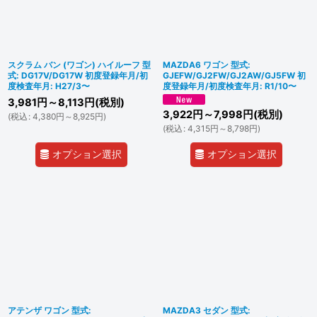
スクラム バン (ワゴン) ハイルーフ 型
MAZDA6 ワゴン 型式:
式: DG17V/DG17W 初度登録年月/初
GJEFW/GJ2FW/GJ2AW/GJ5FW 初
度検査年月: H27/3〜
度登録年月/初度検査年月: R1/10〜
3,981
円
～8,113
円
(税別)
3,922
円
～7,998
円
(税別)
(
税込
:
4,380
円
～8,925
円
)
(
税込
:
4,315
円
～8,798
円
)
オプション選択
オプション選択
アテンザ ワゴン 型式:
MAZDA3 セダン 型式: