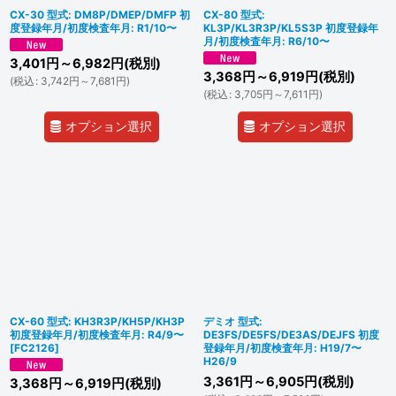
CX-30 型式: DM8P/DMEP/DMFP 初
CX-80 型式:
度登録年月/初度検査年月: R1/10〜
KL3P/KL3R3P/KL5S3P 初度登録年
月/初度検査年月: R6/10〜
3,401
円
～6,982
円
(税別)
3,368
円
～6,919
円
(税別)
(
税込
:
3,742
円
～7,681
円
)
(
税込
:
3,705
円
～7,611
円
)
オプション選択
オプション選択
CX-60 型式: KH3R3P/KH5P/KH3P
デミオ 型式:
初度登録年月/初度検査年月: R4/9〜
DE3FS/DE5FS/DE3AS/DEJFS 初度
[
FC2126
]
登録年月/初度検査年月: H19/7〜
H26/9
3,361
円
～6,905
円
(税別)
3,368
円
～6,919
円
(税別)