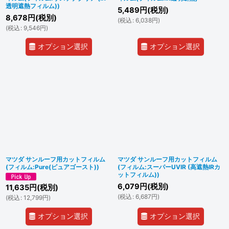
透明遮熱フィルム))
5,489
円
(税別)
8,678
円
(税別)
(
税込
:
6,038
円
)
(
税込
:
9,546
円
)
オプション選択
オプション選択
マツダ サンルーフ用カットフィルム
マツダ サンルーフ用カットフィルム
(フィルム:Pure(ピュアゴースト))
(フィルム:スーパーUVIR (高遮熱IRカ
ットフィルム))
6,079
円
(税別)
11,635
円
(税別)
(
税込
:
6,687
円
)
(
税込
:
12,799
円
)
オプション選択
オプション選択