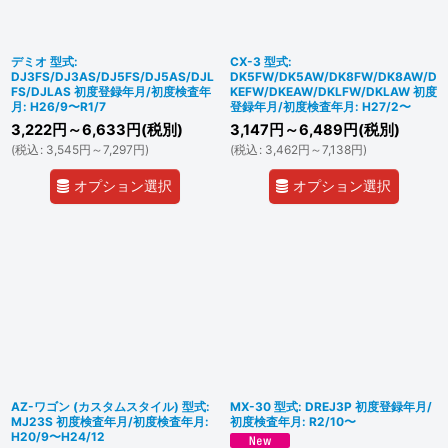
デミオ 型式:
CX-3 型式:
DJ3FS/DJ3AS/DJ5FS/DJ5AS/DJL
DK5FW/DK5AW/DK8FW/DK8AW/D
FS/DJLAS 初度登録年月/初度検査年
KEFW/DKEAW/DKLFW/DKLAW 初度
月: H26/9〜R1/7
登録年月/初度検査年月: H27/2〜
3,222
円
～6,633
円
(税別)
3,147
円
～6,489
円
(税別)
(
税込
:
3,545
円
～7,297
円
)
(
税込
:
3,462
円
～7,138
円
)
オプション選択
オプション選択
AZ-ワゴン (カスタムスタイル) 型式:
MX-30 型式: DREJ3P 初度登録年月/
MJ23S 初度検査年月/初度検査年月:
初度検査年月: R2/10〜
H20/9〜H24/12