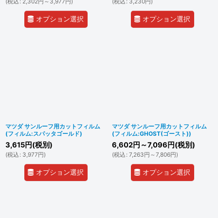
(
税込
:
2,302
円
～3,977
円
)
(
税込
:
3,230
円
)
オプション選択
オプション選択
マツダ サンルーフ用カットフィルム
マツダ サンルーフ用カットフィルム
(フィルム:スパッタゴールド)
(フィルム:GHOST(ゴースト))
3,615
円
(税別)
6,602
円
～7,096
円
(税別)
(
税込
:
3,977
円
)
(
税込
:
7,263
円
～7,806
円
)
オプション選択
オプション選択