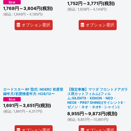
1,752
円
～3,771
円
(税別)
1,769
円
～3,804
円
(税別)
(
税込
:
1,928
円
～4,149
円
)
(
税込
:
1,946
円
～4,185
円
)
オプション選択
オプション選択
ロードスター RF 型式: NDERC 初度登
【限定車種】マツダ フロントドアガラ
録年月/初度検査年月: H28/12〜
ス用カットフィルム(フィル
ム:SILENTII・XENON・NEO・
NEOII・PR97 SHINE)(サイレントII・
1,691
円
～3,651
円
(税別)
ゼノン・ネオ・ネオII・シャイン)
(
税込
:
1,861
円
～4,017
円
)
8,955
円
～9,873
円
(税別)
(
税込
:
9,851
円
～10,861
円
)
オプション選択
オプション選択