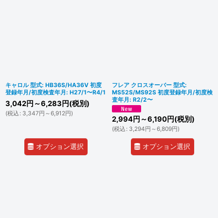
キャロル 型式: HB36S/HA36V 初度
フレア クロスオーバー 型式:
登録年月/初度検査年月: H27/1〜R4/1
MS52S/MS92S 初度登録年月/初度検
査年月: R2/2〜
3,042
円
～6,283
円
(税別)
(
税込
:
3,347
円
～6,912
円
)
2,994
円
～6,190
円
(税別)
(
税込
:
3,294
円
～6,809
円
)
オプション選択
オプション選択