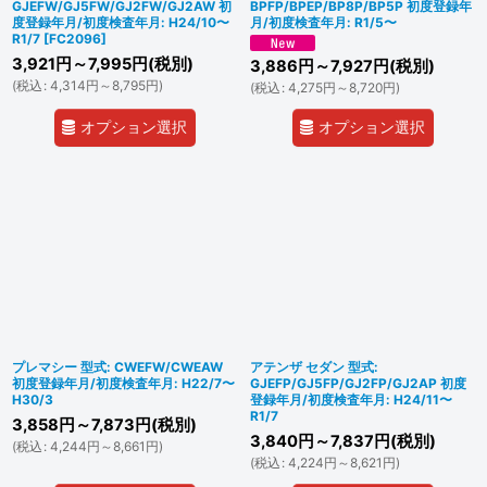
GJEFW/GJ5FW/GJ2FW/GJ2AW 初
BPFP/BPEP/BP8P/BP5P 初度登録年
度登録年月/初度検査年月: H24/10〜
月/初度検査年月: R1/5〜
R1/7
[
FC2096
]
3,921
円
～7,995
円
(税別)
3,886
円
～7,927
円
(税別)
(
税込
:
4,314
円
～8,795
円
)
(
税込
:
4,275
円
～8,720
円
)
オプション選択
オプション選択
プレマシー 型式: CWEFW/CWEAW
アテンザ セダン 型式:
初度登録年月/初度検査年月: H22/7〜
GJEFP/GJ5FP/GJ2FP/GJ2AP 初度
H30/3
登録年月/初度検査年月: H24/11〜
R1/7
3,858
円
～7,873
円
(税別)
3,840
円
～7,837
円
(税別)
(
税込
:
4,244
円
～8,661
円
)
(
税込
:
4,224
円
～8,621
円
)