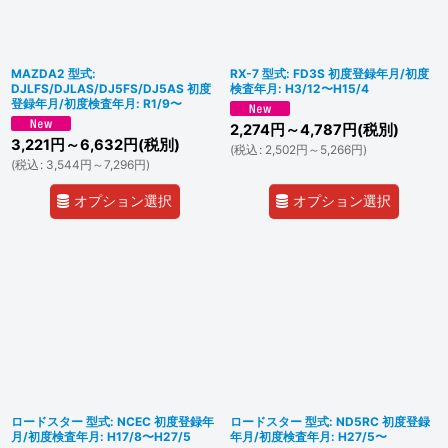
MAZDA2 型式:
RX-7 型式: FD3S 初度登録年月/初度
DJLFS/DJLAS/DJ5FS/DJ5AS 初度
検査年月: H3/12〜H15/4
登録年月/初度検査年月: R1/9〜
2,274
円
～4,787
円
(税別)
3,221
円
～6,632
円
(税別)
(
税込
:
2,502
円
～5,266
円
)
(
税込
:
3,544
円
～7,296
円
)
オプション選択
オプション選択
ロードスター 型式: NCEC 初度登録年
ロードスター 型式: ND5RC 初度登録
月/初度検査年月: H17/8〜H27/5
年月/初度検査年月: H27/5〜