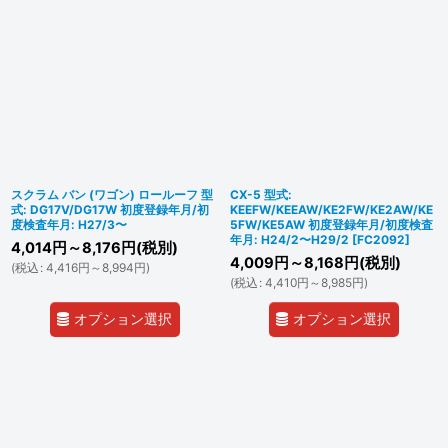
スクラム バン (ワゴン) ロールーフ 型
CX-5 型式:
式: DG17V/DG17W 初度登録年月/初
KEEFW/KEEAW/KE2FW/KE2AW/KE
度検査年月: H27/3〜
5FW/KE5AW 初度登録年月/初度検査
年月: H24/2〜H29/2
[
FC2092
]
4,014
円
～8,176
円
(税別)
4,009
円
～8,168
円
(税別)
(
税込
:
4,416
円
～8,994
円
)
(
税込
:
4,410
円
～8,985
円
)
オプション選択
オプション選択