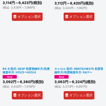
3,114
円
～6,423
円
(税別)
3,112
円
～6,420
円
(税別)
(
税込
:
3,426
円
～7,066
円
)
(
税込
:
3,424
円
～7,062
円
)
オプション選択
オプション選択
RX-8 型式: SE3P 初度登録年月/初度
キャロル 型式: HB97S/HB37S 初度登
検査年月: H15/5〜H25/4
録年月/初度検査年月: R4/1〜
3,092
円
～6,380
円
(税別)
3,063
円
～6,324
円
(税別)
(
税込
:
3,402
円
～7,018
円
)
(
税込
:
3,370
円
～6,957
円
)
オプション選択
オプション選択