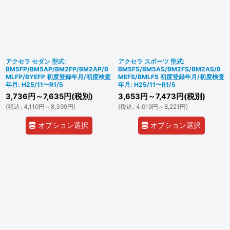
アクセラ セダン 型式:
アクセラ スポーツ 型式:
BM5FP/BM5AP/BM2FP/BM2AP/B
BM5FS/BM5AS/BM2FS/BM2AS/B
MLFP/BYEFP 初度登録年月/初度検査
MEFS/BMLFS 初度登録年月/初度検査
年月: H25/11〜R1/5
年月: H25/11〜R1/5
3,736
円
～7,635
円
(税別)
3,653
円
～7,473
円
(税別)
(
税込
:
4,110
円
～8,399
円
)
(
税込
:
4,019
円
～8,221
円
)
オプション選択
オプション選択