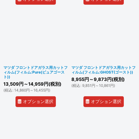
マツダ フロントドアガラス用カットフ
マツダ フロントドアガラス用カットフ
ィルム(フィルム:Pure(ピュアゴース
ィルム(フィルム:GHOST(ゴースト))
ト))
8,955
円
～9,873
円
(税別)
13,509
円
～14,959
円
(税別)
(
税込
:
9,851
円
～10,861
円
)
(
税込
:
14,860
円
～16,455
円
)
オプション選択
オプション選択