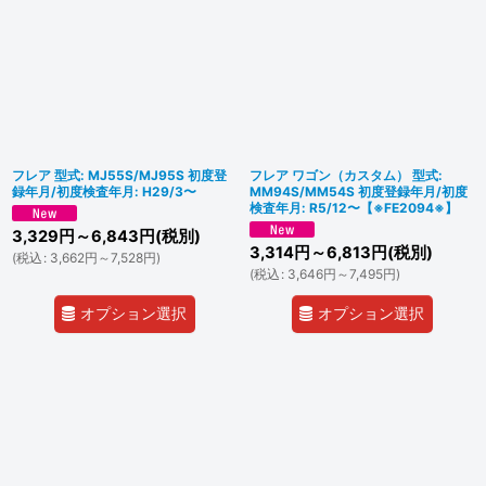
フレア 型式: MJ55S/MJ95S 初度登
フレア ワゴン（カスタム） 型式:
録年月/初度検査年月: H29/3〜
MM94S/MM54S 初度登録年月/初度
検査年月: R5/12〜【※FE2094※】
3,329
円
～6,843
円
(税別)
3,314
円
～6,813
円
(税別)
(
税込
:
3,662
円
～7,528
円
)
(
税込
:
3,646
円
～7,495
円
)
オプション選択
オプション選択