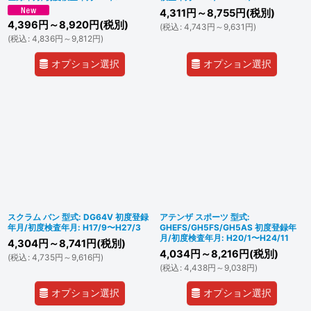
4,311
円
～8,755
円
(税別)
4,396
円
～8,920
円
(税別)
(
税込
:
4,743
円
～9,631
円
)
(
税込
:
4,836
円
～9,812
円
)
オプション選択
オプション選択
スクラム バン 型式: DG64V 初度登録
アテンザ スポーツ 型式:
年月/初度検査年月: H17/9〜H27/3
GHEFS/GH5FS/GH5AS 初度登録年
月/初度検査年月: H20/1〜H24/11
4,304
円
～8,741
円
(税別)
4,034
円
～8,216
円
(税別)
(
税込
:
4,735
円
～9,616
円
)
(
税込
:
4,438
円
～9,038
円
)
オプション選択
オプション選択