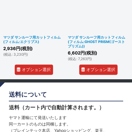
マツダ サンルーフ用カットフィルム
マツダ サンルーフ用カットフィルム
(フィルム:エクリプス)
(フィルム:GHOST PRISM(ゴースト
プリズム))
2,936
円
(税別)
6,602
円
(税別)
(
税込
:
3,230
円
)
(
税込
:
7,263
円
)
オプション選択
オプション選択
送料について
送料（カート内で自動計算されます。）
ヤマト運輸にて発送いたします
同一カートのものは同梱します。
（ブレインテック本店、Yahooショッピング、楽天、