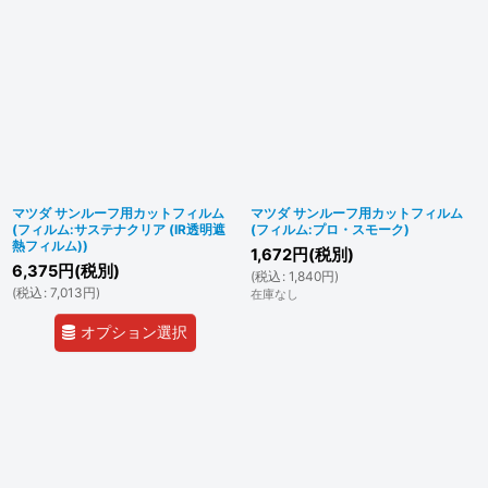
マツダ サンルーフ用カットフィルム
マツダ サンルーフ用カットフィルム
(フィルム:サステナクリア (IR透明遮
(フィルム:プロ・スモーク)
熱フィルム))
1,672
円
(税別)
6,375
円
(税別)
(
税込
:
1,840
円
)
(
税込
:
7,013
円
)
在庫なし
オプション選択