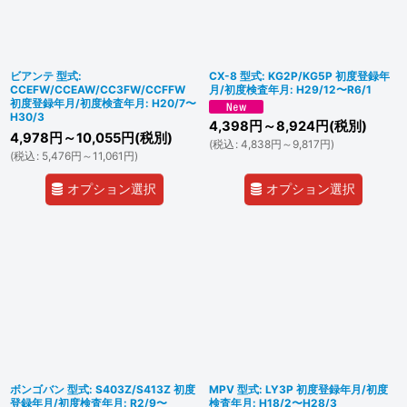
並び順
:
絞り込む
ビアンテ 型式:
CX-8 型式: KG2P/KG5P 初度登録年
CCEFW/CCEAW/CC3FW/CCFFW
月/初度検査年月: H29/12〜R6/1
初度登録年月/初度検査年月: H20/7〜
H30/3
4,398
円
～8,924
円
(税別)
4,978
円
～10,055
円
(税別)
(
税込
:
4,838
円
～9,817
円
)
(
税込
:
5,476
円
～11,061
円
)
オプション選択
オプション選択
ボンゴバン 型式: S403Z/S413Z 初度
MPV 型式: LY3P 初度登録年月/初度
登録年月/初度検査年月: R2/9〜
検査年月: H18/2〜H28/3