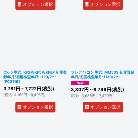
オプション選択
オプション選択
CX-5 型式: KF2P/KF5P/KFEP 初度登
フレア ワゴン 型式: MM53S 初度登録
録年月/初度検査年月: H29/2〜
年月/初度検査年月: H30/2〜
[
FC2115
]
3,781
円
～7,722
円
(税別)
3,307
円
～6,799
円
(税別)
(
税込
:
4,160
円
～8,495
円
)
(
税込
:
3,638
円
～7,479
円
)
オプション選択
オプション選択