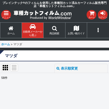
ブレインテック®のフィルムを使用した車種別カット済みカーフィルム販売専門
店「車種カットフィルム.com」
メニュー
カート
ログイン
自動車メーカーか
ホーム
商品検索
お買い物ガイド
ら選ぶ
ホーム
>
マツダ
マツダ
表示順変更
閉じる
58
件
サブカテゴリ
:
表示数
: