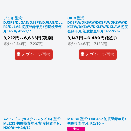
デミオ 型式:
CX-3 型式:
DJ3FS/DJ3AS/DJ5FS/DJ5AS/DJL
DK5FW/DK5AW/DK8FW/DK8AW/D
FS/DJLAS 初度登録年月/初度検査年
KEFW/DKEAW/DKLFW/DKLAW 初度
月: H26/9〜R1/7
登録年月/初度検査年月: H27/2〜
3,222
円
～6,633
円
(税別)
3,147
円
～6,489
円
(税別)
(
税込
:
3,545
円
～7,297
円
)
(
税込
:
3,462
円
～7,138
円
)
オプション選択
オプション選択
AZ-ワゴン (カスタムスタイル) 型式:
MX-30 型式: DREJ3P 初度登録年月/
MJ23S 初度検査年月/初度検査年月:
初度検査年月: R2/10〜
H20/9〜H24/12