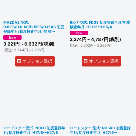
MAZDA2 型式:
RX-7 型式: FD3S 初度登録年月/初度
DJLFS/DJLAS/DJ5FS/DJ5AS 初度
検査年月: H3/12〜H15/4
登録年月/初度検査年月: R1/9〜
2,274
円
～4,787
円
(税別)
3,221
円
～6,632
円
(税別)
(
税込
:
2,502
円
～5,266
円
)
(
税込
:
3,544
円
～7,296
円
)
オプション選択
オプション選択
ロードスター 型式: NCEC 初度登録年
ロードスター 型式: ND5RC 初度登録
月/初度検査年月: H17/8〜H27/5
年月/初度検査年月: H27/5〜