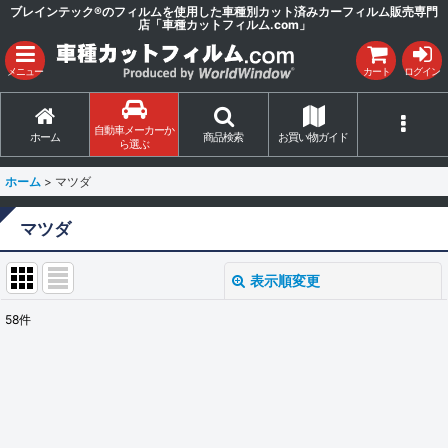
ブレインテック®のフィルムを使用した車種別カット済みカーフィルム販売専門
店「車種カットフィルム.com」
メニュー
カート
ログイン
自動車メーカーか
ホーム
商品検索
お買い物ガイド
ら選ぶ
ホーム
>
マツダ
マツダ
表示順変更
閉じる
58
件
サブカテゴリ
:
表示数
: