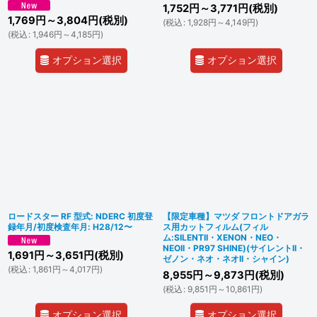
1,752
円
～3,771
円
(税別)
1,769
円
～3,804
円
(税別)
(
税込
:
1,928
円
～4,149
円
)
(
税込
:
1,946
円
～4,185
円
)
オプション選択
オプション選択
ロードスター RF 型式: NDERC 初度登
【限定車種】マツダ フロントドアガラ
録年月/初度検査年月: H28/12〜
ス用カットフィルム(フィル
ム:SILENTII・XENON・NEO・
NEOII・PR97 SHINE)(サイレントII・
1,691
円
～3,651
円
(税別)
ゼノン・ネオ・ネオII・シャイン)
(
税込
:
1,861
円
～4,017
円
)
8,955
円
～9,873
円
(税別)
(
税込
:
9,851
円
～10,861
円
)
オプション選択
オプション選択