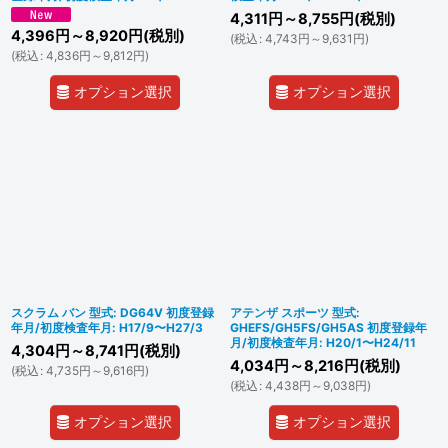
4,311
円
～8,755
円
(税別)
4,396
円
～8,920
円
(税別)
(
税込
:
4,743
円
～9,631
円
)
(
税込
:
4,836
円
～9,812
円
)
オプション選択
オプション選択
スクラム バン 型式: DG64V 初度登録
アテンザ スポーツ 型式:
年月/初度検査年月: H17/9〜H27/3
GHEFS/GH5FS/GH5AS 初度登録年
月/初度検査年月: H20/1〜H24/11
4,304
円
～8,741
円
(税別)
4,034
円
～8,216
円
(税別)
(
税込
:
4,735
円
～9,616
円
)
(
税込
:
4,438
円
～9,038
円
)
オプション選択
オプション選択