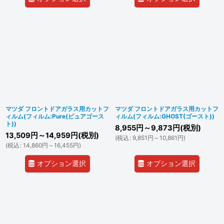
マツダ フロントドアガラス用カットフ
マツダ フロントドアガラス用カットフ
ィルム(フィルム:Pure(ピュアゴース
ィルム(フィルム:GHOST(ゴースト))
ト))
8,955
円
～9,873
円
(税別)
13,509
円
～14,959
円
(税別)
(
税込
:
9,851
円
～10,861
円
)
(
税込
:
14,860
円
～16,455
円
)
オプション選択
オプション選択