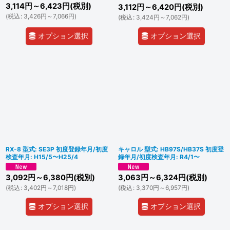
3,114
円
～6,423
円
(税別)
3,112
円
～6,420
円
(税別)
(
税込
:
3,426
円
～7,066
円
)
(
税込
:
3,424
円
～7,062
円
)
オプション選択
オプション選択
RX-8 型式: SE3P 初度登録年月/初度
キャロル 型式: HB97S/HB37S 初度登
検査年月: H15/5〜H25/4
録年月/初度検査年月: R4/1〜
3,092
円
～6,380
円
(税別)
3,063
円
～6,324
円
(税別)
(
税込
:
3,402
円
～7,018
円
)
(
税込
:
3,370
円
～6,957
円
)
オプション選択
オプション選択