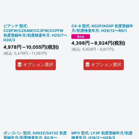
並び順
:
絞り込む
ビアンテ 型式:
CX-8 型式: KG2P/KG5P 初度登録年
CCEFW/CCEAW/CC3FW/CCFFW
月/初度検査年月: H29/12〜R6/1
初度登録年月/初度検査年月: H20/7〜
H30/3
4,398
円
～8,924
円
(税別)
4,978
円
～10,055
円
(税別)
(
税込
:
4,838
円
～9,817
円
)
(
税込
:
5,476
円
～11,061
円
)
オプション選択
オプション選択
ボンゴバン 型式: S403Z/S413Z 初度
MPV 型式: LY3P 初度登録年月/初度
登録年月/初度検査年月: R2/9〜
検査年月: H18/2〜H28/3