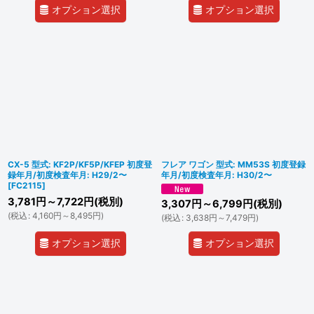
オプション選択
オプション選択
CX-5 型式: KF2P/KF5P/KFEP 初度登
フレア ワゴン 型式: MM53S 初度登録
録年月/初度検査年月: H29/2〜
年月/初度検査年月: H30/2〜
[
FC2115
]
3,781
円
～7,722
円
(税別)
3,307
円
～6,799
円
(税別)
(
税込
:
4,160
円
～8,495
円
)
(
税込
:
3,638
円
～7,479
円
)
オプション選択
オプション選択