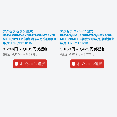
アクセラ セダン 型式:
アクセラ スポーツ 型式:
BM5FP/BM5AP/BM2FP/BM2AP/B
BM5FS/BM5AS/BM2FS/BM2AS/B
MLFP/BYEFP 初度登録年月/初度検査
MEFS/BMLFS 初度登録年月/初度検査
年月: H25/11〜R1/5
年月: H25/11〜R1/5
3,736
円
～7,635
円
(税別)
3,653
円
～7,473
円
(税別)
(
税込
:
4,110
円
～8,399
円
)
(
税込
:
4,019
円
～8,221
円
)
オプション選択
オプション選択