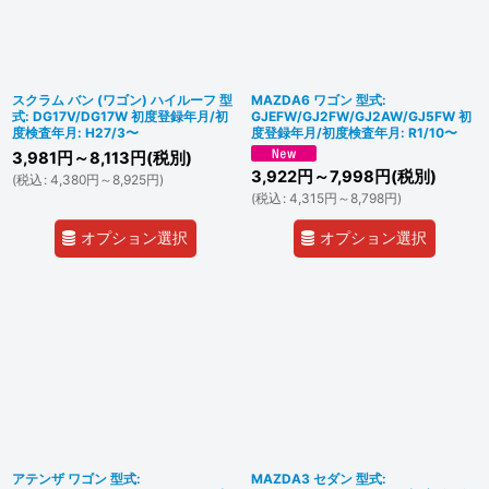
スクラム バン (ワゴン) ハイルーフ 型
MAZDA6 ワゴン 型式:
式: DG17V/DG17W 初度登録年月/初
GJEFW/GJ2FW/GJ2AW/GJ5FW 初
度検査年月: H27/3〜
度登録年月/初度検査年月: R1/10〜
3,981
円
～8,113
円
(税別)
3,922
円
～7,998
円
(税別)
(
税込
:
4,380
円
～8,925
円
)
(
税込
:
4,315
円
～8,798
円
)
オプション選択
オプション選択
アテンザ ワゴン 型式:
MAZDA3 セダン 型式: