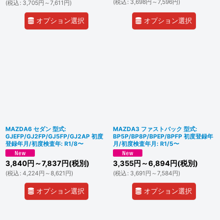
(
税込
:
3,698
円
～7,596
円
)
(
税込
:
3,705
円
～7,611
円
)
オプション選択
オプション選択
MAZDA6 セダン 型式:
MAZDA3 ファストバック 型式:
GJEFP/GJ2FP/GJ5FP/GJ2AP 初度
BP5P/BP8P/BPEP/BPFP 初度登録年
登録年月/初度検査年: R1/8〜
月/初度検査年月: R1/5〜
3,840
円
～7,837
円
(税別)
3,355
円
～6,894
円
(税別)
(
税込
:
4,224
円
～8,621
円
)
(
税込
:
3,691
円
～7,584
円
)
オプション選択
オプション選択