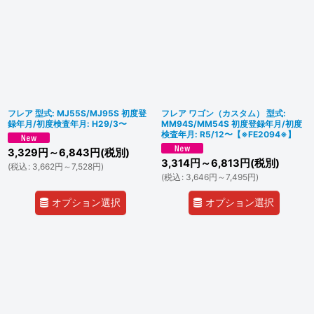
フレア 型式: MJ55S/MJ95S 初度登
フレア ワゴン（カスタム） 型式:
録年月/初度検査年月: H29/3〜
MM94S/MM54S 初度登録年月/初度
検査年月: R5/12〜【※FE2094※】
3,329
円
～6,843
円
(税別)
3,314
円
～6,813
円
(税別)
(
税込
:
3,662
円
～7,528
円
)
(
税込
:
3,646
円
～7,495
円
)
オプション選択
オプション選択