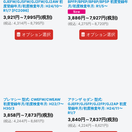
GJEFW/GJ5FW/GJ2FW/GJ2AW 初
BPFP/BPEP/BP8P/BP5P 初度登録年
度登録年月/初度検査年月: H24/10〜
月/初度検査年月: R1/5〜
R1/7
[
FC2096
]
3,921
円
～7,995
円
(税別)
3,886
円
～7,927
円
(税別)
(
税込
:
4,314
円
～8,795
円
)
(
税込
:
4,275
円
～8,720
円
)
オプション選択
オプション選択
プレマシー 型式: CWEFW/CWEAW
アテンザ セダン 型式:
初度登録年月/初度検査年月: H22/7〜
GJEFP/GJ5FP/GJ2FP/GJ2AP 初度
H30/3
登録年月/初度検査年月: H24/11〜
R1/7
3,858
円
～7,873
円
(税別)
3,840
円
～7,837
円
(税別)
(
税込
:
4,244
円
～8,661
円
)
(
税込
:
4,224
円
～8,621
円
)