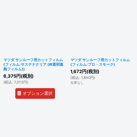
マツダ サンルーフ用カットフィルム
マツダ サンルーフ用カットフィルム
(フィルム:サステナクリア (IR透明遮
(フィルム:プロ・スモーク)
熱フィルム))
1,672
円
(税別)
6,375
円
(税別)
(
税込
:
1,840
円
)
(
税込
:
7,013
円
)
在庫なし
オプション選択