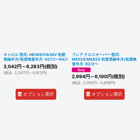
キャロル 型式: HB36S/HA36V 初度
フレア クロスオーバー 型式:
登録年月/初度検査年月: H27/1〜R4/1
MS52S/MS92S 初度登録年月/初度検
査年月: R2/2〜
3,042
円
～6,283
円
(税別)
(
税込
:
3,347
円
～6,912
円
)
2,994
円
～6,190
円
(税別)
(
税込
:
3,294
円
～6,809
円
)
オプション選択
オプション選択