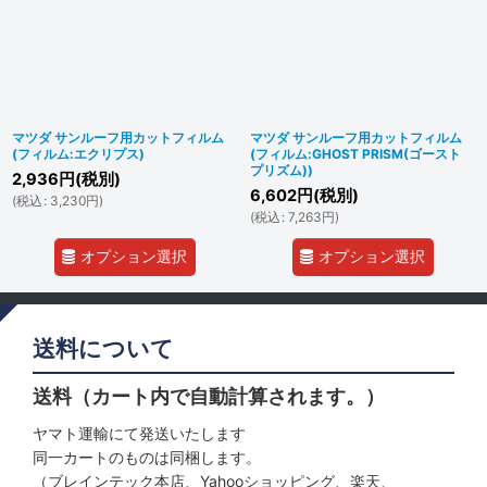
マツダ サンルーフ用カットフィルム
マツダ サンルーフ用カットフィルム
(フィルム:エクリプス)
(フィルム:GHOST PRISM(ゴースト
プリズム))
2,936
円
(税別)
6,602
円
(税別)
(
税込
:
3,230
円
)
(
税込
:
7,263
円
)
オプション選択
オプション選択
送料について
送料（カート内で自動計算されます。）
ヤマト運輸にて発送いたします
同一カートのものは同梱します。
（ブレインテック本店、Yahooショッピング、楽天、