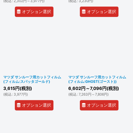
(
税込
:
2,302
円
～3,977
円
)
(
税込
:
3,230
円
)
オプション選択
オプション選択
マツダ サンルーフ用カットフィルム
マツダ サンルーフ用カットフィルム
(フィルム:スパッタゴールド)
(フィルム:GHOST(ゴースト))
3,615
円
(税別)
6,602
円
～7,096
円
(税別)
(
税込
:
3,977
円
)
(
税込
:
7,263
円
～7,806
円
)
オプション選択
オプション選択