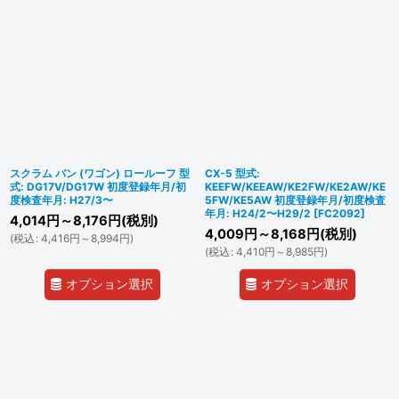
スクラム バン (ワゴン) ロールーフ 型
CX-5 型式:
式: DG17V/DG17W 初度登録年月/初
KEEFW/KEEAW/KE2FW/KE2AW/KE
度検査年月: H27/3〜
5FW/KE5AW 初度登録年月/初度検査
年月: H24/2〜H29/2
[
FC2092
]
4,014
円
～8,176
円
(税別)
4,009
円
～8,168
円
(税別)
(
税込
:
4,416
円
～8,994
円
)
(
税込
:
4,410
円
～8,985
円
)
オプション選択
オプション選択