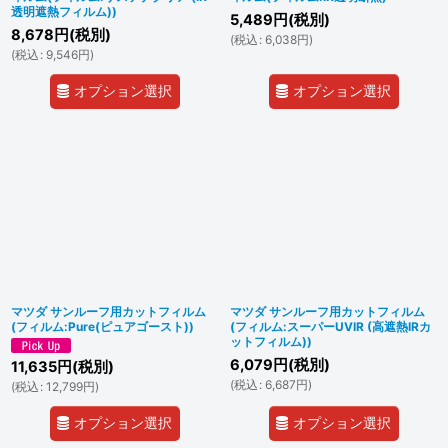
透明遮熱フィルム))
5,489
円
(税別)
8,678
円
(税別)
(
税込
:
6,038
円
)
(
税込
:
9,546
円
)
オプション選択
オプション選択
マツダ サンルーフ用カットフィルム
マツダ サンルーフ用カットフィルム
(フィルム:Pure(ピュアゴースト))
(フィルム:スーパーUVIR (高遮熱IRカ
ットフィルム))
6,079
円
(税別)
11,635
円
(税別)
(
税込
:
6,687
円
)
(
税込
:
12,799
円
)
オプション選択
オプション選択