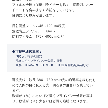
フィルム全厚（剥離用ライナーを除く 接着剤、ハー
ドコートを含みます）表記をしています。
目的により厚みが違います。
日射調整フィルム45～120µｍ程度
飛散防止フィルム 50µｍ～
防犯フィルム 175～400µｍなど
可視光線透過率：
明るさ、暗さの目安
見えにくさプライバシー効果の目安
規格：JIS A5759 ISO 9050 CIE(国際照明委員会)など
可視光線 波長 380～780 nmの光の透過率を表したも
ので人間の目に見える光、明るさの度合いを表してい
ます。
数値が（％）小さいほど濃くプライバシー効果が高ま
り、数値が（％）大きいほど薄く透明になります。