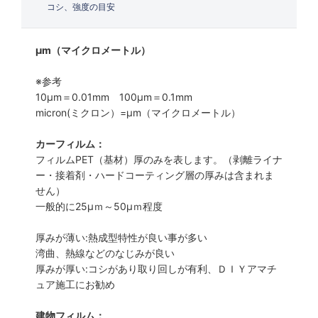
コシ、強度の目安
μm（マイクロメートル）
※参考
10μm＝0.01mm 100μm＝0.1mm
micron(ミクロン）=µm（マイクロメートル）
カーフィルム：
フィルムPET（基材）厚のみを表します。（剥離ライナ
ー・接着剤・ハードコーティング層の厚みは含まれま
せん）
一般的に25µｍ～50µｍ程度
厚みが薄い:熱成型特性が良い事が多い
湾曲、熱線などのなじみが良い
厚みが厚い:コシがあり取り回しが有利、ＤＩＹアマチ
ュア施工にお勧め
建物フィルム：