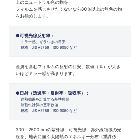
上のニュートラル色の物を
フィルムを感じさせたくないなら80％以上の無色の物
をお勧めします。
可視光線反射率：
ミラー感、ギラつきの目安
規格：JIS A5759 ISO 9050 など
金属を含むフィルムの反射の目安、数値（％）が大き
いほどミラー感が高まります。
日射（透過率・反射率・吸収率）：
遮熱効果を計算する基準数値
熱割れ計算の基準数値
規格：JIS A5759 ISO 9050 など
300～2500 nmの紫外線～可視光線～赤外線領域の光
線を、地表に届く太陽熱のエネルギー分布（重課係