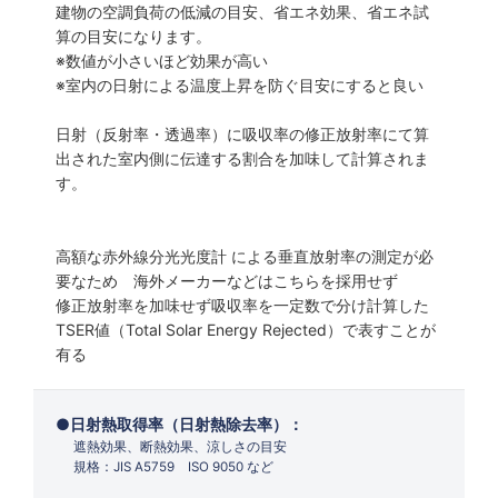
建物の空調負荷の低減の目安、省エネ効果、省エネ試
算の目安になります。
※数値が小さいほど効果が高い
※室内の日射による温度上昇を防ぐ目安にすると良い
日射（反射率・透過率）に吸収率の修正放射率にて算
出された室内側に伝達する割合を加味して計算されま
す。
高額な赤外線分光光度計 による垂直放射率の測定が必
要なため 海外メーカーなどはこちらを採用せず
修正放射率を加味せず吸収率を一定数で分け計算した
TSER値（Total Solar Energy Rejected）で表すことが
有る
日射熱取得率（日射熱除去率）：
遮熱効果、断熱効果、涼しさの目安
規格：JIS A5759 ISO 9050 など