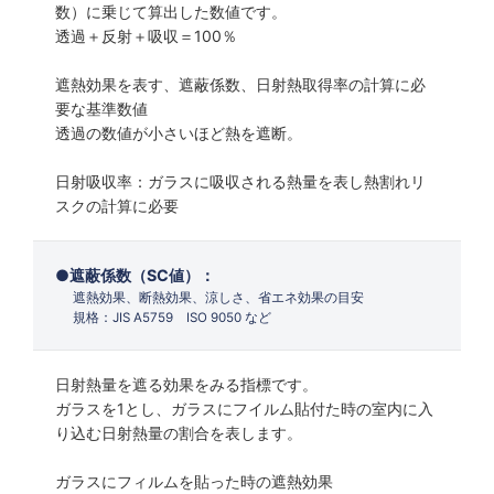
数）に乗じて算出した数値です。
透過＋反射＋吸収＝100％
遮熱効果を表す、遮蔽係数、日射熱取得率の計算に必
要な基準数値
透過の数値が小さいほど熱を遮断。
日射吸収率：ガラスに吸収される熱量を表し熱割れリ
スクの計算に必要
遮蔽係数（SC値）：
遮熱効果、断熱効果、涼しさ、省エネ効果の目安
規格：JIS A5759 ISO 9050 など
日射熱量を遮る効果をみる指標です。
ガラスを1とし、ガラスにフイルム貼付た時の室内に入
り込む日射熱量の割合を表します。
ガラスにフィルムを貼った時の遮熱効果