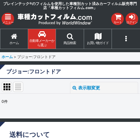
ブレインテック®のフィルムを使用した車種別カット済みカーフィルム販売専門
店「車種カットフィルム.com」
メニュー
カート
ログイン
自動車メーカーか
ホーム
商品検索
お買い物ガイド
ら選ぶ
ホーム
>
プジョー:フロントドア
プジョー:フロントドア
表示順変更
閉じる
0
件
表示数
:
並び順
:
送料について
絞り込む