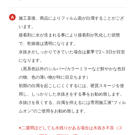
施工直後、商品によりフィルム面が白濁することがござ
います。
接着剤に水が含まれる事により接着剤が乳化した状態
で、乾燥後は透明になります。
水抜きがしっかりできていた場合は夏季で2～3日が目安
になります。
（黒系色以外のシルバー/カラーミラーなど鮮やかな色目
の物、色の薄い物が特に目立ちます）
初期の白濁を起こしにくくするには、硬質スキージを使
用し、しっかりした水抜きをする事をお勧め致します。
水抜けを良くする、白濁を抑えるには専用施工液"フィル
ムオン"のご使用をお勧め致します。
※二週間ほどしても水残りがある場合は水抜き不良（ス