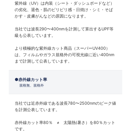
紫外線（UV）は内装（シート・ダッシュボードなど）
の劣化、退色・肌のピリピリ感・日焼け・シミ・そば
かす・皮膚がんなどの原因になります。
当社では波長290〜400nmを計測して算出するUPF等
級も公表しています。
より積極的な紫外線カット商品（スーパーUV400）
は、フィルムやガラス規格外の可視光線に近い400nm
まで計測して公表しています。
赤外線カット率
規格無、規格外
当社では近赤外線である波長780〜2500nmのピーク値
を計測公表しています。
赤外線カット率80％ ≠ 太陽熱(暑さ）を80％カット
です。