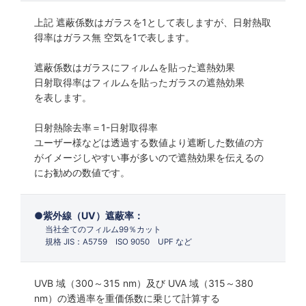
上記 遮蔽係数はガラスを1として表しますが、日射熱取
得率はガラス無 空気を1で表します。
遮蔽係数はガラスにフィルムを貼った遮熱効果
日射取得率はフィルムを貼ったガラスの遮熱効果
を表します。
日射熱除去率＝1-日射取得率
ユーザー様などは透過する数値より遮断した数値の方
がイメージしやすい事が多いので遮熱効果を伝えるの
にお勧めの数値です。
紫外線（UV）遮蔽率：
当社全てのフィルム99％カット
規格 JIS：A5759 ISO 9050 UPF など
UVB 域（300～315 nm）及び UVA 域（315～380
nm）の透過率を重価係数に乗じて計算する