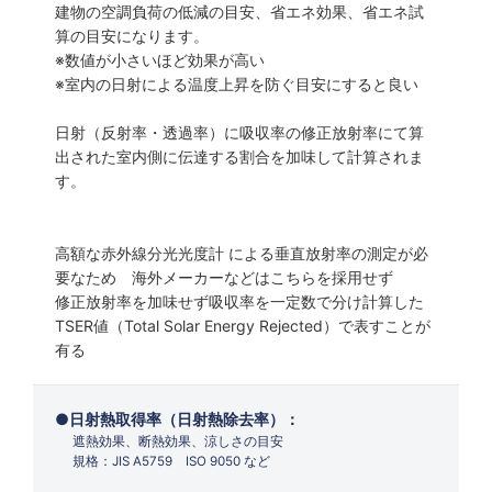
建物の空調負荷の低減の目安、省エネ効果、省エネ試
算の目安になります。
※数値が小さいほど効果が高い
※室内の日射による温度上昇を防ぐ目安にすると良い
日射（反射率・透過率）に吸収率の修正放射率にて算
出された室内側に伝達する割合を加味して計算されま
す。
高額な赤外線分光光度計 による垂直放射率の測定が必
要なため 海外メーカーなどはこちらを採用せず
修正放射率を加味せず吸収率を一定数で分け計算した
TSER値（Total Solar Energy Rejected）で表すことが
有る
日射熱取得率（日射熱除去率）：
遮熱効果、断熱効果、涼しさの目安
規格：JIS A5759 ISO 9050 など