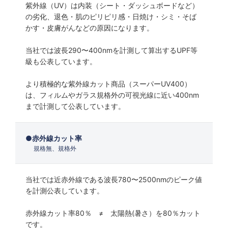
紫外線（UV）は内装（シート・ダッシュボードなど）
の劣化、退色・肌のピリピリ感・日焼け・シミ・そば
かす・皮膚がんなどの原因になります。
当社では波長290〜400nmを計測して算出するUPF等
級も公表しています。
より積極的な紫外線カット商品（スーパーUV400）
は、フィルムやガラス規格外の可視光線に近い400nm
まで計測して公表しています。
赤外線カット率
規格無、規格外
当社では近赤外線である波長780〜2500nmのピーク値
を計測公表しています。
赤外線カット率80％ ≠ 太陽熱(暑さ）を80％カット
です。