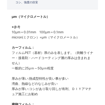
コシ、強度の目安
μm（マイクロメートル）
※参考
10μm＝0.01mm 100μm＝0.1mm
micron(ミクロン）=µm（マイクロメートル）
カーフィルム：
フィルムPET（基材）厚のみを表します。（剥離ライナ
ー・接着剤・ハードコーティング層の厚みは含まれま
せん）
一般的に25µｍ～50µｍ程度
厚みが薄い:熱成型特性が良い事が多い
湾曲、熱線などのなじみが良い
厚みが厚い:コシがあり取り回しが有利、ＤＩＹアマチ
ュア施工にお勧め
建物フィルム：