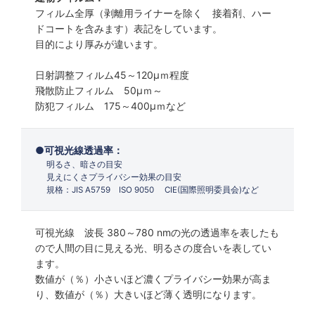
フィルム全厚（剥離用ライナーを除く 接着剤、ハー
ドコートを含みます）表記をしています。
目的により厚みが違います。
日射調整フィルム45～120µｍ程度
飛散防止フィルム 50µｍ～
防犯フィルム 175～400µｍなど
可視光線透過率：
明るさ、暗さの目安
見えにくさプライバシー効果の目安
規格：JIS A5759 ISO 9050 CIE(国際照明委員会)など
可視光線 波長 380～780 nmの光の透過率を表したも
ので人間の目に見える光、明るさの度合いを表してい
ます。
数値が（％）小さいほど濃くプライバシー効果が高ま
り、数値が（％）大きいほど薄く透明になります。