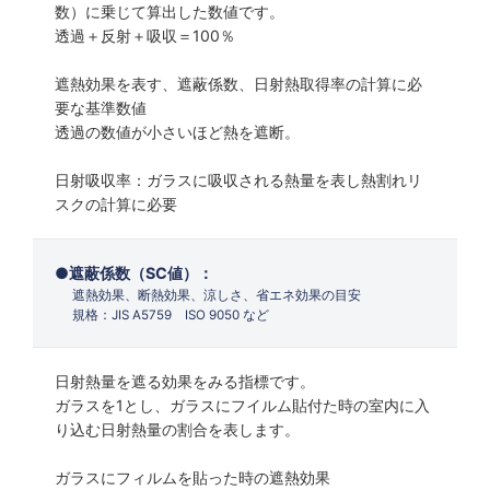
数）に乗じて算出した数値です。
透過＋反射＋吸収＝100％
遮熱効果を表す、遮蔽係数、日射熱取得率の計算に必
要な基準数値
透過の数値が小さいほど熱を遮断。
日射吸収率：ガラスに吸収される熱量を表し熱割れリ
スクの計算に必要
遮蔽係数（SC値）：
遮熱効果、断熱効果、涼しさ、省エネ効果の目安
規格：JIS A5759 ISO 9050 など
日射熱量を遮る効果をみる指標です。
ガラスを1とし、ガラスにフイルム貼付た時の室内に入
り込む日射熱量の割合を表します。
ガラスにフィルムを貼った時の遮熱効果