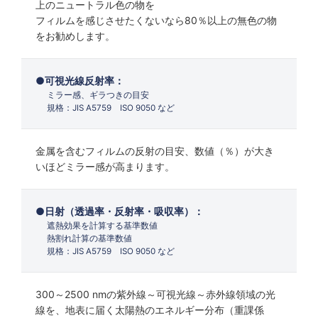
上のニュートラル色の物を
フィルムを感じさせたくないなら80％以上の無色の物
をお勧めします。
可視光線反射率：
ミラー感、ギラつきの目安
規格：JIS A5759 ISO 9050 など
金属を含むフィルムの反射の目安、数値（％）が大き
いほどミラー感が高まります。
日射（透過率・反射率・吸収率）：
遮熱効果を計算する基準数値
熱割れ計算の基準数値
規格：JIS A5759 ISO 9050 など
300～2500 nmの紫外線～可視光線～赤外線領域の光
線を、地表に届く太陽熱のエネルギー分布（重課係