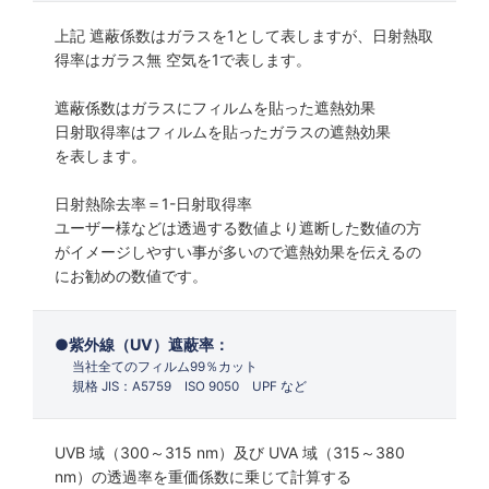
上記 遮蔽係数はガラスを1として表しますが、日射熱取
得率はガラス無 空気を1で表します。
遮蔽係数はガラスにフィルムを貼った遮熱効果
日射取得率はフィルムを貼ったガラスの遮熱効果
を表します。
日射熱除去率＝1-日射取得率
ユーザー様などは透過する数値より遮断した数値の方
がイメージしやすい事が多いので遮熱効果を伝えるの
にお勧めの数値です。
紫外線（UV）遮蔽率：
当社全てのフィルム99％カット
規格 JIS：A5759 ISO 9050 UPF など
UVB 域（300～315 nm）及び UVA 域（315～380
nm）の透過率を重価係数に乗じて計算する