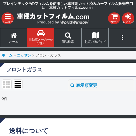
ブレインテック®のフィルムを使用した車種別カット済みカーフィルム販売専門
店「車種カットフィルム.com」
メニュー
カート
ログイン
自動車メーカーか
ホーム
商品検索
お買い物ガイド
ら選ぶ
ホーム
>
ニッサン
>
フロントガラス
フロントガラス
表示順変更
閉じる
0
件
表示数
:
並び順
:
送料について
絞り込む