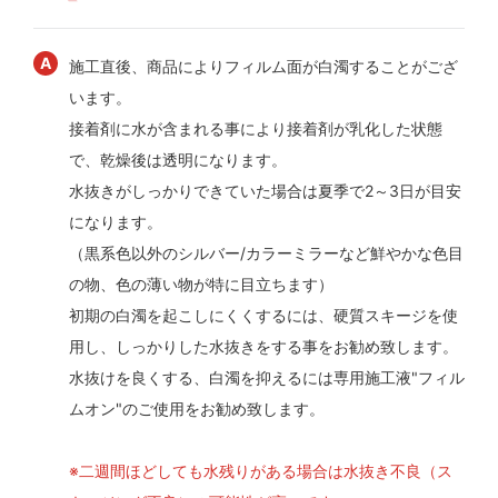
施工直後、商品によりフィルム面が白濁することがござ
います。
接着剤に水が含まれる事により接着剤が乳化した状態
で、乾燥後は透明になります。
水抜きがしっかりできていた場合は夏季で2～3日が目安
になります。
（黒系色以外のシルバー/カラーミラーなど鮮やかな色目
の物、色の薄い物が特に目立ちます）
初期の白濁を起こしにくくするには、硬質スキージを使
用し、しっかりした水抜きをする事をお勧め致します。
水抜けを良くする、白濁を抑えるには専用施工液"フィル
ムオン"のご使用をお勧め致します。
※二週間ほどしても水残りがある場合は水抜き不良（ス