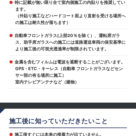
特に記載が無い限り全て室内側施工の内貼りを推奨してい
ます。
（外貼り施工などハードコート面より直射を受ける場所へ
の施工は耐久性が落ちます）
自動車フロントガラス(上部20％を除く）、運転席ガラ
ス、助手席ガラスへの施工には道路運送車両の保安基準に
より施工後の可視光透過率が制限されています。
金属を含むフィルムは電波を遮断することがございます。
GPS・ETC・キーレス（自動車 フロントガラスなどセン
サー部の有る場所に施工）
室内テレビアンテナなど（建物）
施工後に知っていただきたいこと
施工後すぐには本来の接着力が出ていません。