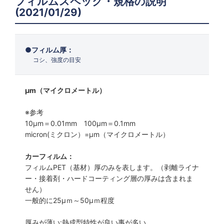
フィルムスペック・規格の説明
(2021/01/29)
フィルム厚：
コシ、強度の目安
μm（マイクロメートル）
※参考
10μm＝0.01mm 100μm＝0.1mm
micron(ミクロン）=µm（マイクロメートル）
カーフィルム：
フィルムPET（基材）厚のみを表します。（剥離ライナ
ー・接着剤・ハードコーティング層の厚みは含まれま
せん）
一般的に25µｍ～50µｍ程度
厚みが薄い:熱成型特性が良い事が多い