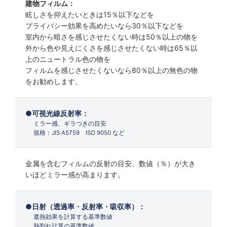
建物フィルム：
眩しさを抑えたいときは15％以下などを
プライバシー効果を高めたいなら30％以下などを
室内から暗さを感じさせたくない時は50％以上の物を
外から色や見えにくさを感じさせたくない時は65％以
上のニュートラル色の物を
フィルムを感じさせたくないなら80％以上の無色の物
をお勧めします。
可視光線反射率：
ミラー感、ギラつきの目安
規格：JIS A5759 ISO 9050 など
金属を含むフィルムの反射の目安、数値（％）が大き
いほどミラー感が高まります。
日射（透過率・反射率・吸収率）：
遮熱効果を計算する基準数値
熱割れ計算の基準数値