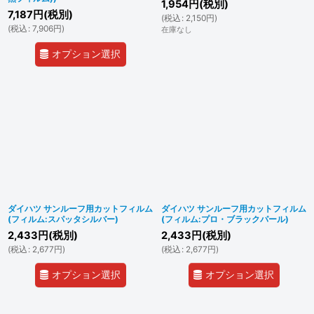
1,954
円
(税別)
7,187
円
(税別)
(
税込
:
2,150
円
)
(
税込
:
7,906
円
)
在庫なし
オプション選択
ダイハツ サンルーフ用カットフィルム
ダイハツ サンルーフ用カットフィルム
(フィルム:スパッタシルバー)
(フィルム:プロ・ブラックパール)
2,433
円
(税別)
2,433
円
(税別)
(
税込
:
2,677
円
)
(
税込
:
2,677
円
)
オプション選択
オプション選択