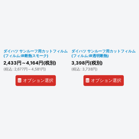
ダイハツ サンルーフ用カットフィルム
ダイハツ サンルーフ用カットフィルム
(フィルム:IR断熱スモーク)
(フィルム:IR透明断熱)
2,433
円
～4,164
円
(税別)
3,398
円
(税別)
(
税込
:
2,677
円
～4,581
円
)
(
税込
:
3,738
円
)
オプション選択
オプション選択