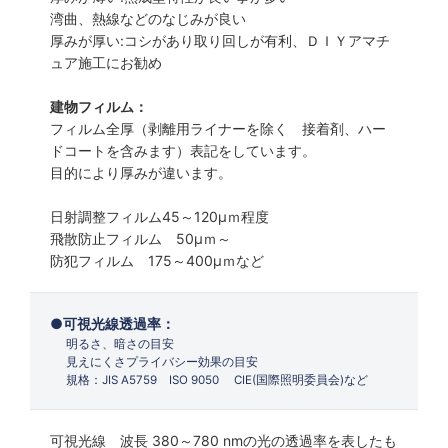
湾曲、熱線などのなじみが良い
厚みが厚い:コシがあり取り回しが有利、ＤＩＹアマチ
ュア施工にお勧め
建物フィルム：
フィルム全厚（剥離用ライナーを除く 接着剤、ハー
ドコートを含みます）表記をしています。
目的により厚みが違います。
日射調整フィルム45～120µｍ程度
飛散防止フィルム 50µｍ～
防犯フィルム 175～400µｍなど
可視光線透過率：
明るさ、暗さの目安
見えにくさプライバシー効果の目安
規格：JIS A5759 ISO 9050 CIE(国際照明委員会)など
可視光線 波長 380～780 nmの光の透過率を表したも