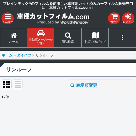
ブレインテック®のフィルムを使用した車種別カット済みカーフィルム販売専門
店「車種カットフィルム.com」
メニュー
カート
ログイン
自動車メーカーか
ホーム
商品検索
お買い物ガイド
ら選ぶ
ホーム
>
ダイハツ
>
サンルーフ
サンルーフ
表示順変更
閉じる
12
件
表示数
:
並び順
:
絞り込む