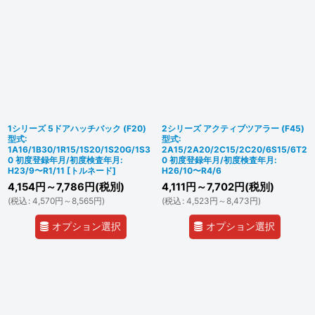
1シリーズ 5ドアハッチバック (F20)
2シリーズ アクティブツアラー (F45)
型式:
型式:
1A16/1B30/1R15/1S20/1S20G/1S3
2A15/2A20/2C15/2C20/6S15/6T2
0 初度登録年月/初度検査年月:
0 初度登録年月/初度検査年月:
H23/9〜R1/11
[
トルネード
]
H26/10〜R4/6
4,154
円
～7,786
円
(税別)
4,111
円
～7,702
円
(税別)
(
税込
:
4,570
円
～8,565
円
)
(
税込
:
4,523
円
～8,473
円
)
オプション選択
オプション選択