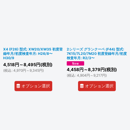
X4 (F26) 型式: XW20/XW35 初度登
2シリーズ グランクーペ (F44) 型式:
録年月/初度検査年月: H26/8〜
7K15/7L20/7M20 初度登録年月/初度
H30/9
検査年月: R2/3〜
4,518
円
～8,495
円
(税別)
4,458
円
～8,379
円
(税別)
(
税込
:
4,970
円
～9,345
円
)
(
税込
:
4,904
円
～9,217
円
)
オプション選択
オプション選択