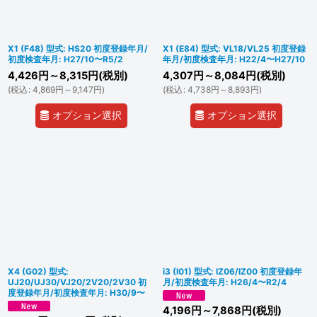
X1 (F48) 型式: HS20 初度登録年月/
X1 (E84) 型式: VL18/VL25 初度登録
初度検査年月: H27/10〜R5/2
年月/初度検査年月: H22/4〜H27/10
4,426
円
～8,315
円
(税別)
4,307
円
～8,084
円
(税別)
(
税込
:
4,869
円
～9,147
円
)
(
税込
:
4,738
円
～8,893
円
)
オプション選択
オプション選択
X4 (G02) 型式:
i3 (I01) 型式: IZ06/IZ00 初度登録年
UJ20/UJ30/VJ20/2V20/2V30 初
月/初度検査年月: H26/4〜R2/4
度登録年月/初度検査年月: H30/9〜
4,196
円
～7,868
円
(税別)