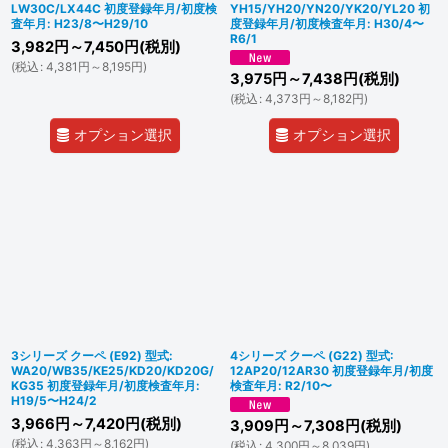
LW30C/LX44C 初度登録年月/初度検
YH15/YH20/YN20/YK20/YL20 初
査年月: H23/8〜H29/10
度登録年月/初度検査年月: H30/4〜
R6/1
3,982
円
～7,450
円
(税別)
(
税込
:
4,381
円
～8,195
円
)
3,975
円
～7,438
円
(税別)
(
税込
:
4,373
円
～8,182
円
)
オプション選択
オプション選択
3シリーズ クーペ (E92) 型式:
4シリーズ クーペ (G22) 型式:
WA20/WB35/KE25/KD20/KD20G/
12AP20/12AR30 初度登録年月/初度
KG35 初度登録年月/初度検査年月:
検査年月: R2/10〜
H19/5〜H24/2
3,966
円
～7,420
円
(税別)
3,909
円
～7,308
円
(税別)
(
税込
:
4,363
円
～8,162
円
)
(
税込
:
4,300
円
～8,039
円
)