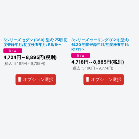
5シリーズ セダン (G60) 型式: 不明 初
3シリーズ ツーリング (G21) 型式:
度登録年月/初度検査年月: R5/5〜
6L20 初度登録年月/初度検査年月:
R1/11〜
4,724
円
～8,895
円
(税別)
4,718
円
～8,885
円
(税別)
(
税込
:
5,197
円
～9,785
円
)
(
税込
:
5,190
円
～9,774
円
)
オプション選択
オプション選択