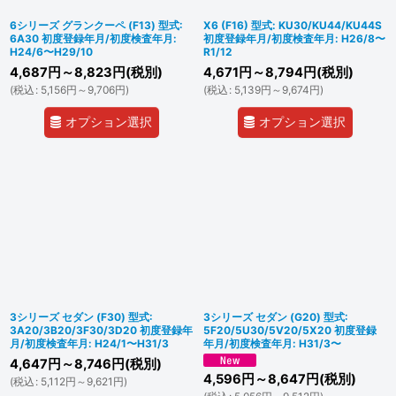
6シリーズ グランクーペ (F13) 型式:
X6 (F16) 型式: KU30/KU44/KU44S
6A30 初度登録年月/初度検査年月:
初度登録年月/初度検査年月: H26/8〜
H24/6〜H29/10
R1/12
4,687
円
～8,823
円
(税別)
4,671
円
～8,794
円
(税別)
(
税込
:
5,156
円
～9,706
円
)
(
税込
:
5,139
円
～9,674
円
)
オプション選択
オプション選択
3シリーズ セダン (F30) 型式:
3シリーズ セダン (G20) 型式:
3A20/3B20/3F30/3D20 初度登録年
5F20/5U30/5V20/5X20 初度登録
月/初度検査年月: H24/1〜H31/3
年月/初度検査年月: H31/3〜
4,647
円
～8,746
円
(税別)
4,596
円
～8,647
円
(税別)
(
税込
:
5,112
円
～9,621
円
)