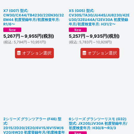
X7 (G07) 型式:
X5 (G05) 型式:
CW30/CX44/TB4230/22EN30/32
CV30S/TA30/JU44S/JU8230/42E
EM44 初度登録年月/初度検査年月:
U30/32EU44A/12EV30A 初度登録
R1/6〜
年月/初度検査年月: H31/2〜
5,267
円
～9,955
円
(税別)
5,257
円
～9,935
円
(税別)
(
税込
:
5,794
円
～10,951
円
)
(
税込
:
5,783
円
～10,929
円
)
オプション選択
オプション選択
2シリーズ グランツアラー (F46) 型
6シリーズ グランツーリスモ (G32)
式:
型式: JX20S/JV30A 初度登録年月/
2D15/2D20/2E20/6V15/6V15W/6
初度検査年月: H30/8〜R3/3
V20/6W20 初度登録年月/初度検査年