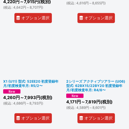
4,220
円
～7,915
円
(税別)
(
税込
:
4,616
円
～8,655
円
)
(
税込
:
4,642
円
～8,707
円
)
オプション選択
オプション選択
X1 (U11) 型式: 52EE20 初度登録年
2シリーズ アクティブツアラー (U06)
月/初度検査年月: R5/2〜
型式: 62BX15/22BY20 初度登録年
月/初度検査年月: R4/6〜
4,260
円
～7,993
円
(税別)
4,171
円
～7,819
円
(税別)
(
税込
:
4,686
円
～8,793
円
)
(
税込
:
4,589
円
～8,601
円
)
オプション選択
オプション選択