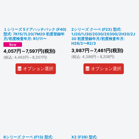
１シリーズ 5ドアハッチバック (F40)
2シリーズ クーペ (F22) 型式:
型式: 7K15/7L20/7M20 初度登録年
1J20/1J30/2G30/2G30G/2H20/2J
月/初度検査年月: R1/11〜
30 初度登録年月/初度検査年月:
H26/2〜R2/3
3,987
円
～7,461
円
(税別)
4,057
円
～7,597
円
(税別)
(
税込
:
4,386
円
～8,208
円
)
(
税込
:
4,463
円
～8,357
円
)
オプション選択
オプション選択
6シリーズ クーペ (F13) 型式:
X2 (F39) 型式: