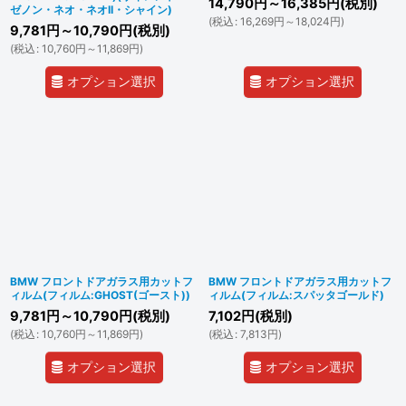
14,790
円
～16,385
円
(税別)
ゼノン・ネオ・ネオII・シャイン)
(
税込
:
16,269
円
～18,024
円
)
9,781
円
～10,790
円
(税別)
(
税込
:
10,760
円
～11,869
円
)
オプション選択
オプション選択
BMW フロントドアガラス用カットフ
BMW フロントドアガラス用カットフ
ィルム(フィルム:GHOST(ゴースト))
ィルム(フィルム:スパッタゴールド)
9,781
円
～10,790
円
(税別)
7,102
円
(税別)
(
税込
:
10,760
円
～11,869
円
)
(
税込
:
7,813
円
)
オプション選択
オプション選択