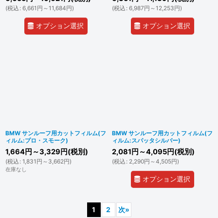
(
税込
:
6,661
円
～11,684
円
)
(
税込
:
6,987
円
～12,253
円
)
オプション選択
オプション選択
BMW サンルーフ用カットフィルム(フ
BMW サンルーフ用カットフィルム(フ
ィルム:プロ・スモーク)
ィルム:スパッタシルバー)
1,664
円
～3,329
円
(税別)
2,081
円
～4,095
円
(税別)
(
税込
:
1,831
円
～3,662
円
)
(
税込
:
2,290
円
～4,505
円
)
在庫なし
オプション選択
1
2
次
»