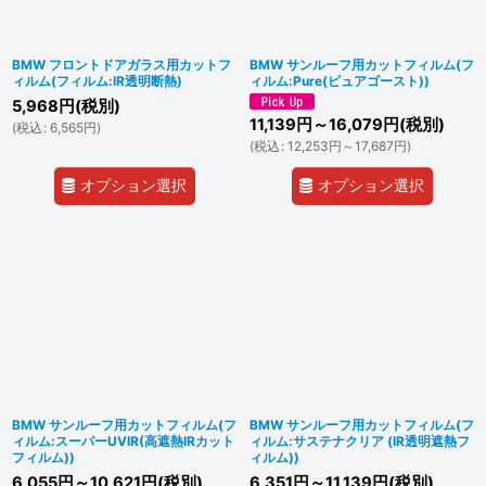
BMW フロントドアガラス用カットフ
BMW サンルーフ用カットフィルム(フ
ィルム(フィルム:IR透明断熱)
ィルム:Pure(ピュアゴースト))
5,968
円
(税別)
11,139
円
～16,079
円
(税別)
(
税込
:
6,565
円
)
(
税込
:
12,253
円
～17,687
円
)
オプション選択
オプション選択
BMW サンルーフ用カットフィルム(フ
BMW サンルーフ用カットフィルム(フ
ィルム:スーパーUVIR(高遮熱IRカット
ィルム:サステナクリア (IR透明遮熱フ
フィルム))
ィルム))
6,055
円
～10,621
円
(税別)
6,351
円
～11,139
円
(税別)