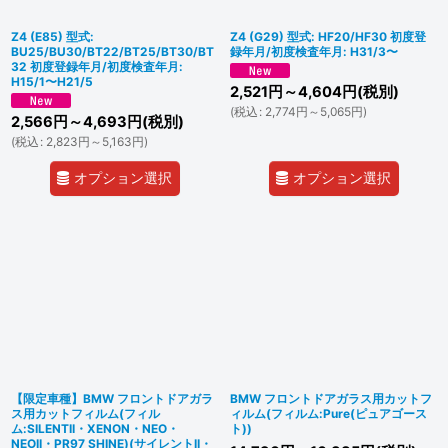
Z4 (E85) 型式:
Z4 (G29) 型式: HF20/HF30 初度登
BU25/BU30/BT22/BT25/BT30/BT
録年月/初度検査年月: H31/3〜
32 初度登録年月/初度検査年月:
H15/1〜H21/5
2,521
円
～4,604
円
(税別)
(
税込
:
2,774
円
～5,065
円
)
2,566
円
～4,693
円
(税別)
(
税込
:
2,823
円
～5,163
円
)
オプション選択
オプション選択
【限定車種】BMW フロントドアガラ
BMW フロントドアガラス用カットフ
ス用カットフィルム(フィル
ィルム(フィルム:Pure(ピュアゴース
ム:SILENTII・XENON・NEO・
ト))
NEOII・PR97 SHINE)(サイレントII・