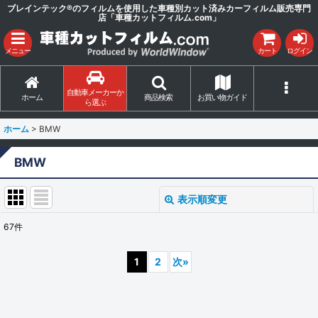
ブレインテック®のフィルムを使用した車種別カット済みカーフィルム販売専門
店「車種カットフィルム.com」
メニュー
カート
ログイン
自動車メーカーか
ホーム
商品検索
お買い物ガイド
ら選ぶ
ホーム
>
BMW
BMW
表示順変更
閉じる
67
件
サブカテゴリ
:
1
2
次
»
表示数
: