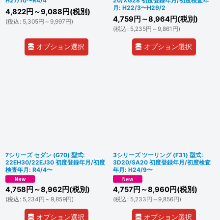
H27/10〜R4/4
20/XG28 初度登録年月/初度検査年
月: H22/3〜H29/2
4,822
円
～9,088
円
(税別)
4,759
円
～8,964
円
(税別)
(
税込
:
5,305
円
～9,997
円
)
(
税込
:
5,235
円
～9,861
円
)
オプション選択
オプション選択
7シリーズ セダン (G70) 型式:
3シリーズ ツーリング (F31) 型式:
22EH30/22EJ30 初度登録年月/初度
3D20/SA20 初度登録年月/初度検査
検査年月: R4/4〜
年月: H24/9〜
4,758
円
～8,962
円
(税別)
4,757
円
～8,960
円
(税別)
(
税込
:
5,234
円
～9,859
円
)
(
税込
:
5,233
円
～9,856
円
)
オプション選択
オプション選択