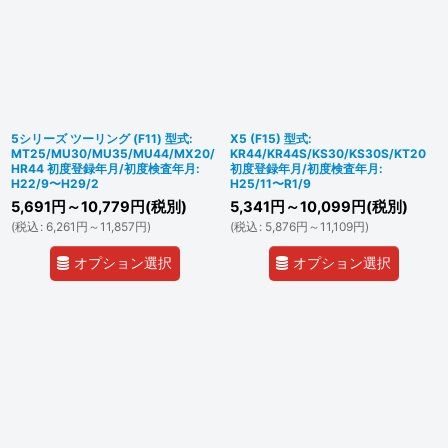
並び順
:
絞り込む
5シリーズ ツーリング (F11) 型式:
X5 (F15) 型式:
MT25/MU30/MU35/MU44/MX20/
KR44/KR44S/KS30/KS30S/KT20
HR44 初度登録年月/初度検査年月:
初度登録年月/初度検査年月:
H22/9〜H29/2
H25/11〜R1/9
5,691
円
～10,779
円
(税別)
5,341
円
～10,099
円
(税別)
(
税込
:
6,261
円
～11,857
円
)
(
税込
:
5,876
円
～11,109
円
)
オプション選択
オプション選択