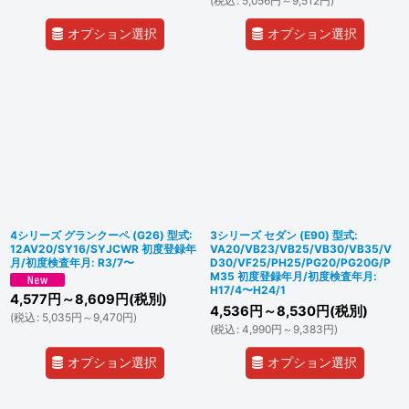
(
税込
:
5,056
円
～9,512
円
)
オプション選択
オプション選択
4シリーズ グランクーペ (G26) 型式:
3シリーズ セダン (E90) 型式:
12AV20/SY16/SYJCWR 初度登録年
VA20/VB23/VB25/VB30/VB35/V
月/初度検査年月: R3/7〜
D30/VF25/PH25/PG20/PG20G/P
M35 初度登録年月/初度検査年月:
H17/4〜H24/1
4,577
円
～8,609
円
(税別)
4,536
円
～8,530
円
(税別)
(
税込
:
5,035
円
～9,470
円
)
(
税込
:
4,990
円
～9,383
円
)
オプション選択
オプション選択