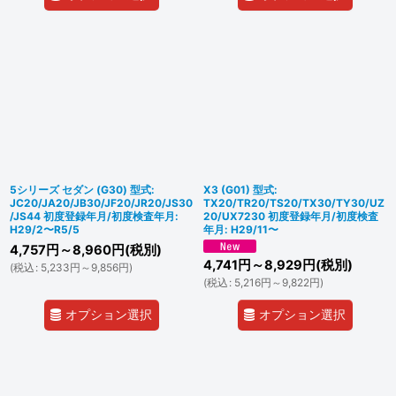
5シリーズ セダン (G30) 型式:
X3 (G01) 型式:
JC20/JA20/JB30/JF20/JR20/JS30
TX20/TR20/TS20/TX30/TY30/UZ
/JS44 初度登録年月/初度検査年月:
20/UX7230 初度登録年月/初度検査
H29/2〜R5/5
年月: H29/11〜
4,757
円
～8,960
円
(税別)
4,741
円
～8,929
円
(税別)
(
税込
:
5,233
円
～9,856
円
)
(
税込
:
5,216
円
～9,822
円
)
オプション選択
オプション選択