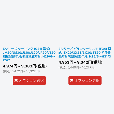
5シリーズ ツーリング (G31) 型式:
3シリーズ グランツーリスモ (F34) 型
JM20/JM30/JL10/JL20/JP20/JT20
式: 3X20/3X28/3X30/8T20 初度登
初度登録年月/初度検査年月: H29/6〜
録年月/初度検査年月: H25/6〜H31/3
R5/7
4,953
円
～9,342
円
(税別)
4,974
円
～9,383
円
(税別)
(
税込
:
5,449
円
～10,277
円
)
(
税込
:
5,472
円
～10,322
円
)
オプション選択
オプション選択