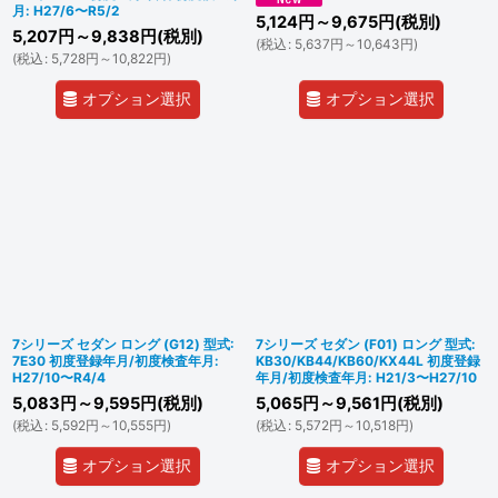
月: H27/6〜R5/2
5,124
円
～9,675
円
(税別)
5,207
円
～9,838
円
(税別)
(
税込
:
5,637
円
～10,643
円
)
(
税込
:
5,728
円
～10,822
円
)
オプション選択
オプション選択
7シリーズ セダン ロング (G12) 型式:
7シリーズ セダン (F01) ロング 型式:
7E30 初度登録年月/初度検査年月:
KB30/KB44/KB60/KX44L 初度登録
H27/10〜R4/4
年月/初度検査年月: H21/3〜H27/10
5,083
円
～9,595
円
(税別)
5,065
円
～9,561
円
(税別)
(
税込
:
5,592
円
～10,555
円
)
(
税込
:
5,572
円
～10,518
円
)
オプション選択
オプション選択