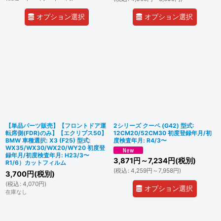
オプション選択
オプション選択
【単品パーツ販売】【フロントドア運
2シリーズ クーペ (G42) 型式:
転席側(FDR)のみ】【エクリプス50】
12CM20/52CM30 初度登録年月/初
BMW 車種選択: X3 (F25) 型式:
度検査年月: R4/3〜
WX35/WX30/WX20/WY20 初度登
録年月/初度検査年月: H23/3〜
3,871
円
～7,234
円
(税別)
R1/6）カットフィルム
(
税込
:
4,259
円
～7,958
円
)
3,700
円
(税別)
(
税込
:
4,070
円
)
オプション選択
在庫なし