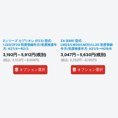
2シリーズ カブリオレ (F23) 型式:
Z4 (E89) 型式:
1J20/2F20 初度登録年月/初度検査年
LM25/LM30/LM35/LL20 初度登録
月: H27/4〜R2/3
年月/初度検査年月: H21/5〜H29/6
3,192
円
～5,912
円
(税別)
3,047
円
～5,630
円
(税別)
(
税込
:
3,512
円
～6,504
円
)
(
税込
:
3,352
円
～6,193
円
)
オプション選択
オプション選択